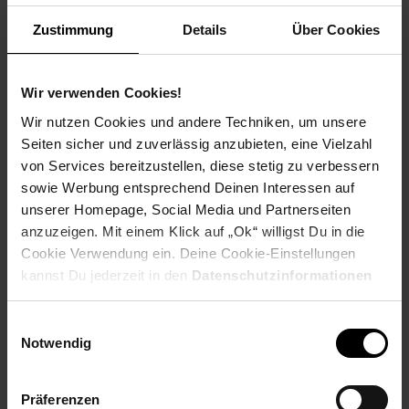
Weitere Informationen
Zustimmung
Details
Über Cookies
Information und Bewerbung
Ausbildungsdauer: 2,5 - 3 Jahre
Beginn: August/September
Wir verwenden Cookies!
Bewerbungen ab: Einem Jahr vor
Wir nutzen Cookies und andere Techniken, um unsere
Ausbildungsbeginn
Seiten sicher und zuverlässig anzubieten, eine Vielzahl
Schulabschluss: gute mittlere Reife oder
von Services bereitzustellen, diese stetig zu verbessern
Fachhochschulreife, Allgemeine
sowie Werbung entsprechend Deinen Interessen auf
Hochschulreife
unserer Homepage, Social Media und Partnerseiten
anzuzeigen. Mit einem Klick auf „Ok“ willigst Du in die
Cookie Verwendung ein. Deine Cookie-Einstellungen
kannst Du jederzeit in den
Datenschutzinformationen
Bewerben per Formular
ändern bzw. widerrufen.
Einwilligungsauswahl
Notwendig
Folge uns auf Social Media!
Präferenzen