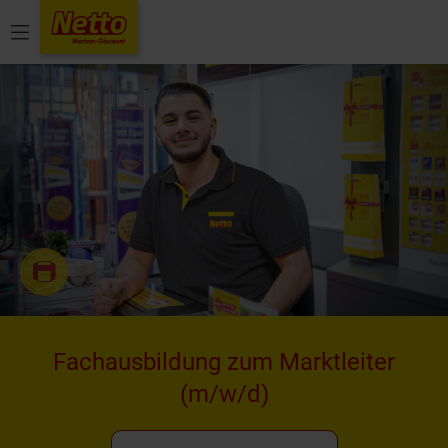
Menü
Fachausbildung zum Marktleiter
(m/w/d)