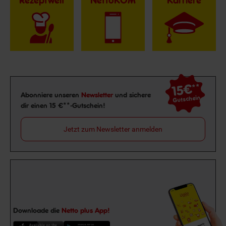
Rezeptwelt
NettoKOM
Karriere
15€
**
Newsletter Anmeldung
Abonniere unseren
Newsletter
und sichere
Gutschein
dir einen 15 €**-Gutschein!
Jetzt zum Newsletter anmelden
Downloade die
Netto plus App!