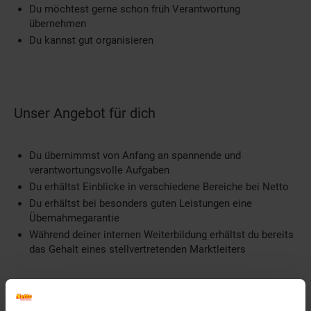
Du möchtest gerne schon früh Verantwortung
übernehmen
Du kannst gut organisieren
Unser Angebot für dich
Du übernimmst von Anfang an spannende und
verantwortungsvolle Aufgaben
Du erhältst Einblicke in verschiedene Bereiche bei Netto
Du erhältst bei besonders guten Leistungen eine
Übernahmegarantie
Während deiner internen Weiterbildung erhältst du bereits
das Gehalt eines stellvertretenden Marktleiters