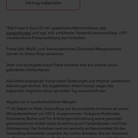
Vertrag widerrufen
Fußnoten
*Alle Preise in Euro (€) inkl. gesetzlicher Mehrwertsteuer, zzgl.
Versandkosten
und zzgl. evtl. anfallender Versandkostenzuschläge. UVP:
Unverbindliche Preisempfehlung des Herstellers.
Preise (inkl. MwSt.) und Verkaufseinheiten (Stückzahl/Mengeneinheit)
können im Online-Shop abweichen.
Statt- und durchgestrichene Preise beziehen sich auf unseren zuvor
geforderten Verkaufspreis.
Alle Artikel solange der Vorrat reicht! Änderungen und Irrtümer vorbehalten.
Abbildungen ähnlich. Die abgebildeten Artikel können wegen des
begrenzten Angebots schon am ersten Tag ausverkauft sein.
Abgabe nur in haushaltsüblichen Mengen!
**15€ Rabatt im Netto Online-Shop auf das komplette Sortiment ab einem
Mindestbestellwert von 200 €. Ausgenommen: Kategorie Multimedia,
Gutscheine, Bücher und Pre- & Anfangsmilchnahrung sowie gesondert
gekennzeichnete Artikel. Keine Anrechnung auf Versandkosten und Filial-
Abholservices. Der Gutschein wird nur einmalig an Neuanmelder für den
Online-Shop-Newsletter versendet. Nur online einlösbar. Nur ein Gutschein