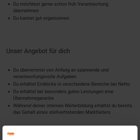
Du möchtest gerne schon früh Verantwortung
übernehmen
Du kannst gut organisieren
Unser Angebot für dich
Du übernimmst von Anfang an spannende und
verantwortungsvolle Aufgaben
Du erhältst Einblicke in verschiedene Bereiche bei Netto
Du erhältst bei besonders guten Leistungen eine
Übernahmegarantie
Während deiner internen Weiterbildung erhältst du bereits
das Gehalt eines stellvertretenden Marktleiters