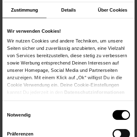
Weitere Informationen
Zustimmung
Details
Über Cookies
Information und Bewerbung
Ausbildungsdauer: 2,5 - 3 Jahre
Beginn: August/September
Wir verwenden Cookies!
Bewerbungen ab: Einem Jahr vor
Wir nutzen Cookies und andere Techniken, um unsere
Ausbildungsbeginn
Seiten sicher und zuverlässig anzubieten, eine Vielzahl
Schulabschluss: gute mittlere Reife oder
von Services bereitzustellen, diese stetig zu verbessern
Fachhochschulreife, Allgemeine
sowie Werbung entsprechend Deinen Interessen auf
Hochschulreife
unserer Homepage, Social Media und Partnerseiten
anzuzeigen. Mit einem Klick auf „Ok“ willigst Du in die
Cookie Verwendung ein. Deine Cookie-Einstellungen
kannst Du jederzeit in den
Datenschutzinformationen
Bewerben per Formular
ändern bzw. widerrufen.
Einwilligungsauswahl
Notwendig
Folge uns auf Social Media!
Präferenzen