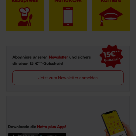
Rezeptwelt
NettoKOM
Karriere
15€
**
Newsletter Anmeldung
Abonniere unseren
Newsletter
und sichere
Gutschein
dir einen 15 €**-Gutschein!
Jetzt zum Newsletter anmelden
Downloade die
Netto plus App!