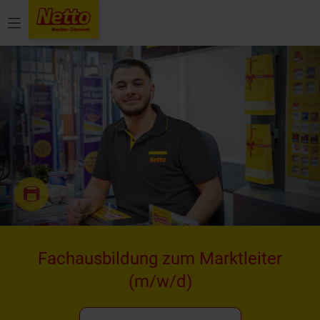
Menü
Fachausbildung zum Marktleiter
(m/w/d)