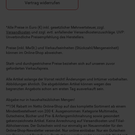
Vertrag widerrufen
Fußnoten
*Alle Preise in Euro (€) inkl. gesetzlicher Mehrwertsteuer, zzgl.
Versandkosten
und zzgl. evtl. anfallender Versandkostenzuschläge. UVP:
Unverbindliche Preisempfehlung des Herstellers.
Preise (inkl. MwSt.) und Verkaufseinheiten (Stückzahl/Mengeneinheit)
können im Online-Shop abweichen.
Statt- und durchgestrichene Preise beziehen sich auf unseren zuvor
geforderten Verkaufspreis.
Alle Artikel solange der Vorrat reicht! Änderungen und Irrtümer vorbehalten.
Abbildungen ähnlich. Die abgebildeten Artikel können wegen des
begrenzten Angebots schon am ersten Tag ausverkauft sein.
Abgabe nur in haushaltsüblichen Mengen!
**15€ Rabatt im Netto Online-Shop auf das komplette Sortiment ab einem
Mindestbestellwert von 200 €. Ausgenommen: Kategorie Multimedia,
Gutscheine, Bücher und Pre- & Anfangsmilchnahrung sowie gesondert
gekennzeichnete Artikel. Keine Anrechnung auf Versandkosten und Filial-
Abholservices. Der Gutschein wird nur einmalig an Neuanmelder für den
Online-Shop-Newsletter versendet. Nur online einlösbar. Nur ein Gutschein