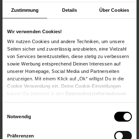
Weitere Informationen
Zustimmung
Details
Über Cookies
Information und Bewerbung
Ausbildungsdauer: 2,5 - 3 Jahre
Beginn: August/September
Wir verwenden Cookies!
Bewerbungen ab: Einem Jahr vor
Wir nutzen Cookies und andere Techniken, um unsere
Ausbildungsbeginn
Seiten sicher und zuverlässig anzubieten, eine Vielzahl
Schulabschluss: gute mittlere Reife oder
von Services bereitzustellen, diese stetig zu verbessern
Fachhochschulreife, Allgemeine
sowie Werbung entsprechend Deinen Interessen auf
Hochschulreife
unserer Homepage, Social Media und Partnerseiten
anzuzeigen. Mit einem Klick auf „Ok“ willigst Du in die
Cookie Verwendung ein. Deine Cookie-Einstellungen
kannst Du jederzeit in den
Datenschutzinformationen
Bewerben per Formular
ändern bzw. widerrufen.
Einwilligungsauswahl
Notwendig
Folge uns auf Social Media!
Präferenzen