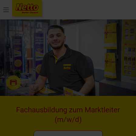
Menü
Fachausbildung zum Marktleiter
(m/w/d)