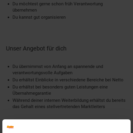
Du möchtest gerne schon früh Verantwortung
übernehmen
Du kannst gut organisieren
Unser Angebot für dich
Du übernimmst von Anfang an spannende und
verantwortungsvolle Aufgaben
Du erhältst Einblicke in verschiedene Bereiche bei Netto
Du erhältst bei besonders guten Leistungen eine
Übernahmegarantie
Während deiner internen Weiterbildung erhältst du bereits
das Gehalt eines stellvertretenden Marktleiters