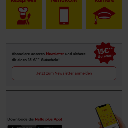
Rezeptwelt
NettoKOM
Karriere
15€
**
Newsletter Anmeldung
Abonniere unseren
Newsletter
und sichere
Gutschein
dir einen 15 €**-Gutschein!
Jetzt zum Newsletter anmelden
Downloade die
Netto plus App!