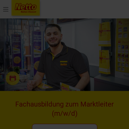
Menü
Fachausbildung zum Marktleiter
(m/w/d)