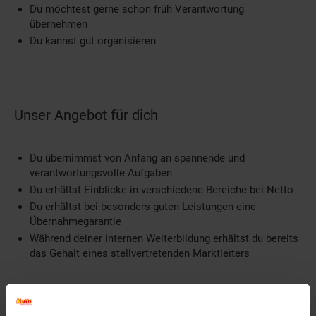
Du möchtest gerne schon früh Verantwortung
übernehmen
Du kannst gut organisieren
Unser Angebot für dich
Du übernimmst von Anfang an spannende und
verantwortungsvolle Aufgaben
Du erhältst Einblicke in verschiedene Bereiche bei Netto
Du erhältst bei besonders guten Leistungen eine
Übernahmegarantie
Während deiner internen Weiterbildung erhältst du bereits
das Gehalt eines stellvertretenden Marktleiters