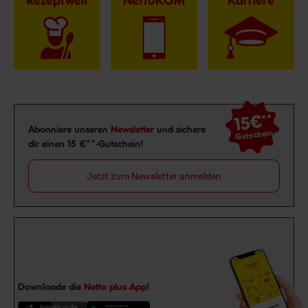
Rezeptwelt
NettoKOM
Karriere
15€
**
Newsletter Anmeldung
Abonniere unseren
Newsletter
und sichere
Gutschein
dir einen 15 €**-Gutschein!
Jetzt zum Newsletter anmelden
Downloade die
Netto plus App!