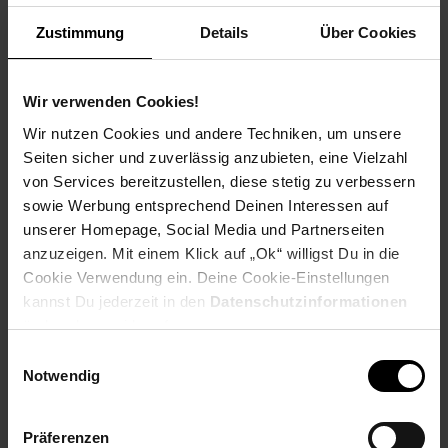
Weitere Informationen
Zustimmung
Details
Über Cookies
Information und Bewerbung
Ausbildungsdauer: 2,5 - 3 Jahre
Beginn: August/September
Wir verwenden Cookies!
Bewerbungen ab: Einem Jahr vor
Wir nutzen Cookies und andere Techniken, um unsere
Ausbildungsbeginn
Seiten sicher und zuverlässig anzubieten, eine Vielzahl
Schulabschluss: gute mittlere Reife oder
von Services bereitzustellen, diese stetig zu verbessern
Fachhochschulreife, Allgemeine
sowie Werbung entsprechend Deinen Interessen auf
Hochschulreife
unserer Homepage, Social Media und Partnerseiten
anzuzeigen. Mit einem Klick auf „Ok“ willigst Du in die
Cookie Verwendung ein. Deine Cookie-Einstellungen
kannst Du jederzeit in den
Datenschutzinformationen
Bewerben per Formular
ändern bzw. widerrufen.
Einwilligungsauswahl
Notwendig
Folge uns auf Social Media!
Präferenzen