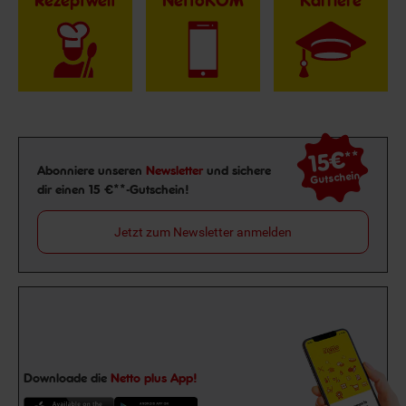
Rezeptwelt
NettoKOM
Karriere
15€
**
Newsletter Anmeldung
Abonniere unseren
Newsletter
und sichere
Gutschein
dir einen 15 €**-Gutschein!
Jetzt zum Newsletter anmelden
Downloade die
Netto plus App!