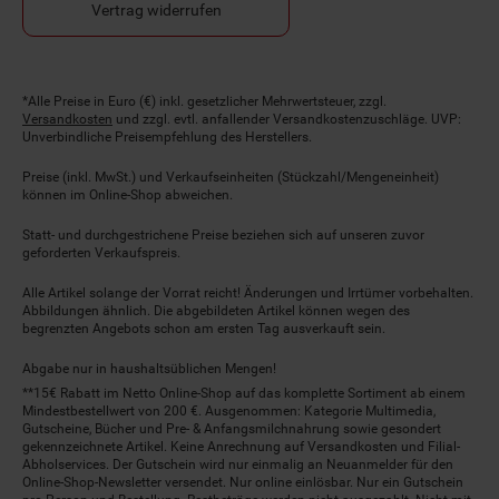
Vertrag widerrufen
Fußnoten
*Alle Preise in Euro (€) inkl. gesetzlicher Mehrwertsteuer, zzgl.
Versandkosten
und zzgl. evtl. anfallender Versandkostenzuschläge. UVP:
Unverbindliche Preisempfehlung des Herstellers.
Preise (inkl. MwSt.) und Verkaufseinheiten (Stückzahl/Mengeneinheit)
können im Online-Shop abweichen.
Statt- und durchgestrichene Preise beziehen sich auf unseren zuvor
geforderten Verkaufspreis.
Alle Artikel solange der Vorrat reicht! Änderungen und Irrtümer vorbehalten.
Abbildungen ähnlich. Die abgebildeten Artikel können wegen des
begrenzten Angebots schon am ersten Tag ausverkauft sein.
Abgabe nur in haushaltsüblichen Mengen!
**15€ Rabatt im Netto Online-Shop auf das komplette Sortiment ab einem
Mindestbestellwert von 200 €. Ausgenommen: Kategorie Multimedia,
Gutscheine, Bücher und Pre- & Anfangsmilchnahrung sowie gesondert
gekennzeichnete Artikel. Keine Anrechnung auf Versandkosten und Filial-
Abholservices. Der Gutschein wird nur einmalig an Neuanmelder für den
Online-Shop-Newsletter versendet. Nur online einlösbar. Nur ein Gutschein