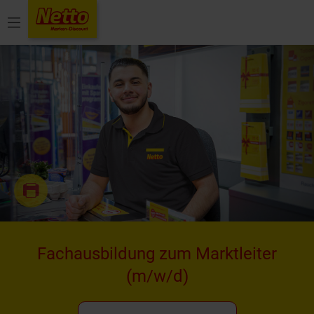
Menü
Fachausbildung zum Marktleiter
(m/w/d)