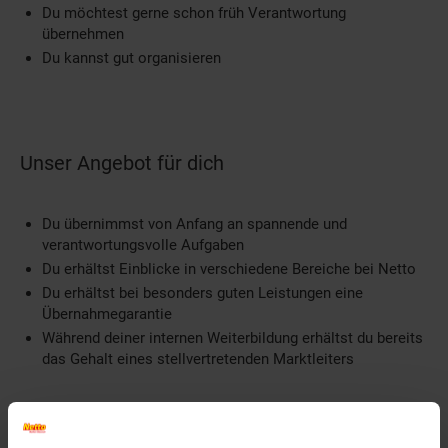
Du möchtest gerne schon früh Verantwortung
übernehmen
Du kannst gut organisieren
Unser Angebot für dich
Du übernimmst von Anfang an spannende und
verantwortungsvolle Aufgaben
Du erhältst Einblicke in verschiedene Bereiche bei Netto
Du erhältst bei besonders guten Leistungen eine
Übernahmegarantie
Während deiner internen Weiterbildung erhältst du bereits
das Gehalt eines stellvertretenden Marktleiters