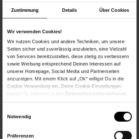
Weitere Informationen
Zustimmung
Details
Über Cookies
Information und Bewerbung
Ausbildungsdauer: 2,5 - 3 Jahre
Beginn: August/September
Wir verwenden Cookies!
Bewerbungen ab: Einem Jahr vor
Wir nutzen Cookies und andere Techniken, um unsere
Ausbildungsbeginn
Seiten sicher und zuverlässig anzubieten, eine Vielzahl
Schulabschluss: gute mittlere Reife oder
von Services bereitzustellen, diese stetig zu verbessern
Fachhochschulreife, Allgemeine
sowie Werbung entsprechend Deinen Interessen auf
Hochschulreife
unserer Homepage, Social Media und Partnerseiten
anzuzeigen. Mit einem Klick auf „Ok“ willigst Du in die
Cookie Verwendung ein. Deine Cookie-Einstellungen
kannst Du jederzeit in den
Datenschutzinformationen
Bewerben per Formular
ändern bzw. widerrufen.
Einwilligungsauswahl
Notwendig
Folge uns auf Social Media!
Präferenzen