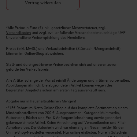
Vertrag widerrufen
Fußnoten
*Alle Preise in Euro (€) inkl. gesetzlicher Mehrwertsteuer, zzgl.
Versandkosten
und zzgl. evtl. anfallender Versandkostenzuschläge. UVP:
Unverbindliche Preisempfehlung des Herstellers.
Preise (inkl. MwSt.) und Verkaufseinheiten (Stückzahl/Mengeneinheit)
können im Online-Shop abweichen.
Statt- und durchgestrichene Preise beziehen sich auf unseren zuvor
geforderten Verkaufspreis.
Alle Artikel solange der Vorrat reicht! Änderungen und Irrtümer vorbehalten.
Abbildungen ähnlich. Die abgebildeten Artikel können wegen des
begrenzten Angebots schon am ersten Tag ausverkauft sein.
Abgabe nur in haushaltsüblichen Mengen!
**15€ Rabatt im Netto Online-Shop auf das komplette Sortiment ab einem
Mindestbestellwert von 200 €. Ausgenommen: Kategorie Multimedia,
Gutscheine, Bücher und Pre- & Anfangsmilchnahrung sowie gesondert
gekennzeichnete Artikel. Keine Anrechnung auf Versandkosten und Filial-
Abholservices. Der Gutschein wird nur einmalig an Neuanmelder für den
Online-Shop-Newsletter versendet. Nur online einlösbar. Nur ein Gutschein