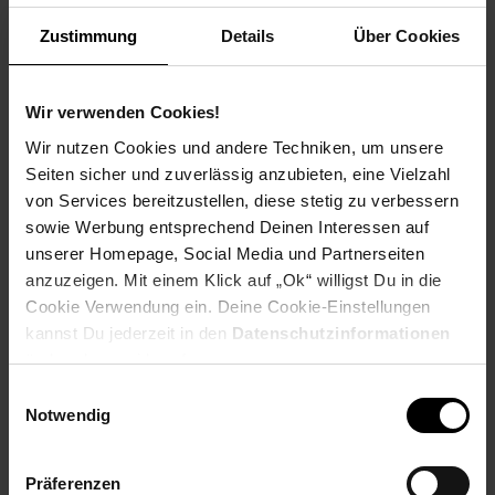
Weitere Informationen
Zustimmung
Details
Über Cookies
Information und Bewerbung
Ausbildungsdauer: 2,5 - 3 Jahre
Beginn: August/September
Wir verwenden Cookies!
Bewerbungen ab: Einem Jahr vor
Wir nutzen Cookies und andere Techniken, um unsere
Ausbildungsbeginn
Seiten sicher und zuverlässig anzubieten, eine Vielzahl
Schulabschluss: gute mittlere Reife oder
von Services bereitzustellen, diese stetig zu verbessern
Fachhochschulreife, Allgemeine
sowie Werbung entsprechend Deinen Interessen auf
Hochschulreife
unserer Homepage, Social Media und Partnerseiten
anzuzeigen. Mit einem Klick auf „Ok“ willigst Du in die
Cookie Verwendung ein. Deine Cookie-Einstellungen
kannst Du jederzeit in den
Datenschutzinformationen
Bewerben per Formular
ändern bzw. widerrufen.
Einwilligungsauswahl
Notwendig
Folge uns auf Social Media!
Präferenzen