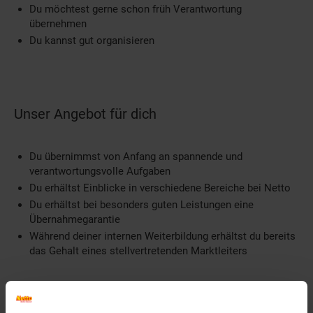
Du möchtest gerne schon früh Verantwortung
übernehmen
Du kannst gut organisieren
Unser Angebot für dich
Du übernimmst von Anfang an spannende und
verantwortungsvolle Aufgaben
Du erhältst Einblicke in verschiedene Bereiche bei Netto
Du erhältst bei besonders guten Leistungen eine
Übernahmegarantie
Während deiner internen Weiterbildung erhältst du bereits
das Gehalt eines stellvertretenden Marktleiters