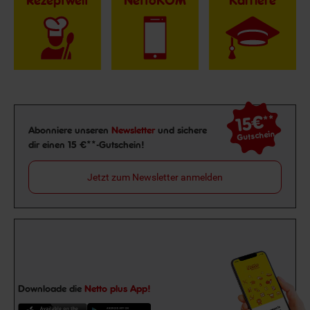
Rezeptwelt
NettoKOM
Karriere
15€
**
Newsletter Anmeldung
Abonniere unseren
Newsletter
und sichere
Gutschein
dir einen 15 €**-Gutschein!
Jetzt zum Newsletter anmelden
Downloade die
Netto plus App!