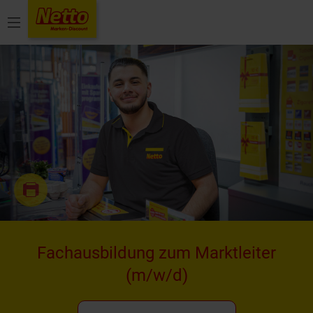
Menü
Fachausbildung zum Marktleiter
(m/w/d)