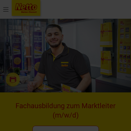
Menü
Fachausbildung zum Marktleiter
(m/w/d)