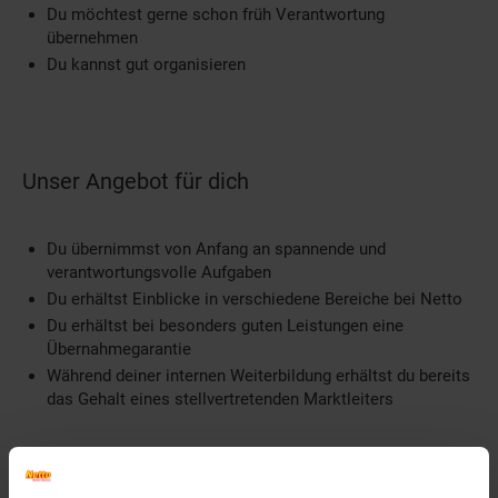
Du möchtest gerne schon früh Verantwortung
übernehmen
Du kannst gut organisieren
Unser Angebot für dich
Du übernimmst von Anfang an spannende und
verantwortungsvolle Aufgaben
Du erhältst Einblicke in verschiedene Bereiche bei Netto
Du erhältst bei besonders guten Leistungen eine
Übernahmegarantie
Während deiner internen Weiterbildung erhältst du bereits
das Gehalt eines stellvertretenden Marktleiters