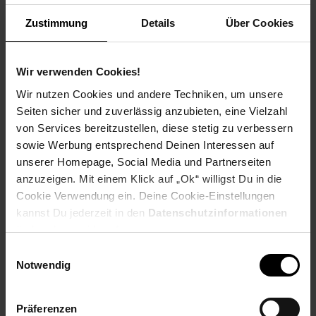
Weitere Informationen
Zustimmung
Details
Über Cookies
Information und Bewerbung
Ausbildungsdauer: 2,5 - 3 Jahre
Beginn: August/September
Wir verwenden Cookies!
Bewerbungen ab: Einem Jahr vor
Wir nutzen Cookies und andere Techniken, um unsere
Ausbildungsbeginn
Seiten sicher und zuverlässig anzubieten, eine Vielzahl
Schulabschluss: gute mittlere Reife oder
von Services bereitzustellen, diese stetig zu verbessern
Fachhochschulreife, Allgemeine
sowie Werbung entsprechend Deinen Interessen auf
Hochschulreife
unserer Homepage, Social Media und Partnerseiten
anzuzeigen. Mit einem Klick auf „Ok“ willigst Du in die
Cookie Verwendung ein. Deine Cookie-Einstellungen
kannst Du jederzeit in den
Datenschutzinformationen
Bewerben per Formular
ändern bzw. widerrufen.
Einwilligungsauswahl
Notwendig
Folge uns auf Social Media!
Präferenzen