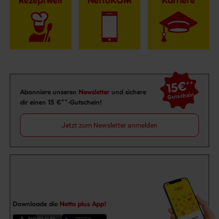
Rezeptwelt
NettoKOM
Karriere
15€
**
Newsletter Anmeldung
Abonniere unseren
Newsletter
und sichere
Gutschein
dir einen 15 €**-Gutschein!
Jetzt zum Newsletter anmelden
Downloade die
Netto plus App!