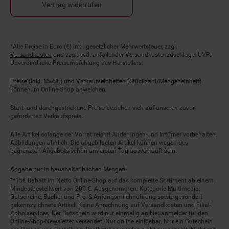
Vertrag widerrufen
Fußnoten
*Alle Preise in Euro (€) inkl. gesetzlicher Mehrwertsteuer, zzgl.
Versandkosten
und zzgl. evtl. anfallender Versandkostenzuschläge. UVP:
Unverbindliche Preisempfehlung des Herstellers.
Preise (inkl. MwSt.) und Verkaufseinheiten (Stückzahl/Mengeneinheit)
können im Online-Shop abweichen.
Statt- und durchgestrichene Preise beziehen sich auf unseren zuvor
geforderten Verkaufspreis.
Alle Artikel solange der Vorrat reicht! Änderungen und Irrtümer vorbehalten.
Abbildungen ähnlich. Die abgebildeten Artikel können wegen des
begrenzten Angebots schon am ersten Tag ausverkauft sein.
Abgabe nur in haushaltsüblichen Mengen!
**15€ Rabatt im Netto Online-Shop auf das komplette Sortiment ab einem
Mindestbestellwert von 200 €. Ausgenommen: Kategorie Multimedia,
Gutscheine, Bücher und Pre- & Anfangsmilchnahrung sowie gesondert
gekennzeichnete Artikel. Keine Anrechnung auf Versandkosten und Filial-
Abholservices. Der Gutschein wird nur einmalig an Neuanmelder für den
Online-Shop-Newsletter versendet. Nur online einlösbar. Nur ein Gutschein