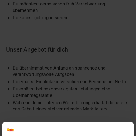
Du möchtest gerne schon früh Verantwortung
übernehmen
Du kannst gut organisieren
Unser Angebot für dich
Du übernimmst von Anfang an spannende und
verantwortungsvolle Aufgaben
Du erhältst Einblicke in verschiedene Bereiche bei Netto
Du erhältst bei besonders guten Leistungen eine
Übernahmegarantie
Während deiner internen Weiterbildung erhältst du bereits
das Gehalt eines stellvertretenden Marktleiters