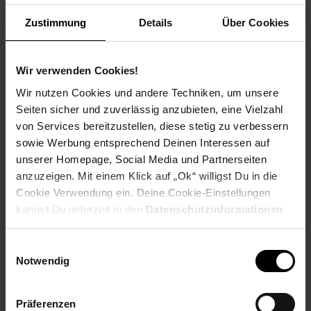
Weitere Informationen
Zustimmung
Details
Über Cookies
Information und Bewerbung
Ausbildungsdauer: 2,5 - 3 Jahre
Beginn: August/September
Wir verwenden Cookies!
Bewerbungen ab: Einem Jahr vor
Wir nutzen Cookies und andere Techniken, um unsere
Ausbildungsbeginn
Seiten sicher und zuverlässig anzubieten, eine Vielzahl
Schulabschluss: gute mittlere Reife oder
von Services bereitzustellen, diese stetig zu verbessern
Fachhochschulreife, Allgemeine
sowie Werbung entsprechend Deinen Interessen auf
Hochschulreife
unserer Homepage, Social Media und Partnerseiten
anzuzeigen. Mit einem Klick auf „Ok“ willigst Du in die
Cookie Verwendung ein. Deine Cookie-Einstellungen
kannst Du jederzeit in den
Datenschutzinformationen
Bewerben per Formular
ändern bzw. widerrufen.
Einwilligungsauswahl
Notwendig
Folge uns auf Social Media!
Präferenzen