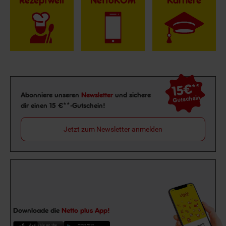
Rezeptwelt
NettoKOM
Karriere
15€
**
Newsletter Anmeldung
Abonniere unseren
Newsletter
und sichere
Gutschein
dir einen 15 €**-Gutschein!
Jetzt zum Newsletter anmelden
Downloade die
Netto plus App!