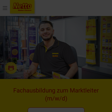
Menü
Fachausbildung zum Marktleiter
(m/w/d)