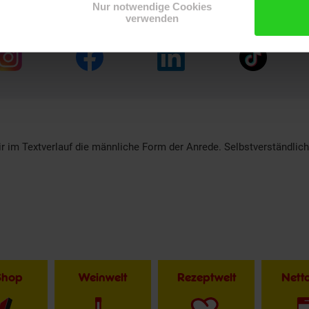
Nur notwendige Cookies
verwenden
r im Textverlauf die männliche Form der Anrede. Selbstverständlic
Shop
Weinwelt
Rezeptwelt
Net