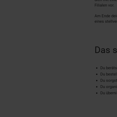
Filialen vor.
Am Ende dein
eines stellve
Das s
Du beräts
Du bestel
Du sorgst
Du organi
Du übern