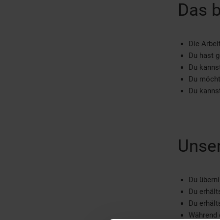
Das b
Die Arbei
Du hast 
Du kannst
Du möcht
Du kannst
Unser
Du übern
Du erhält
Du erhält
Während d