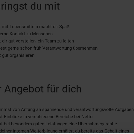
ringst du mit
t mit Lebensmitteln macht dir Spaß
gerne Kontakt zu Menschen
 dir gut vorstellen, ein Team zu leiten
est gerne schon früh Verantwortung übernehmen
 gut organisieren
 Angebot für dich
immst von Anfang an spannende und verantwortungsvolle Aufgaben
st Einblicke in verschiedene Bereiche bei Netto
st bei besonders guten Leistungen eine Übernahmegarantie
einer internen Weiterbildung erhältst du bereits das Gehalt eines