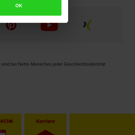
OK
h sind bei Netto Menschen jeder Geschlechtsidentität
toKOM
Karriere