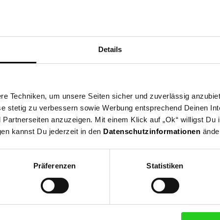
retenden Marktleiters
Details
eitere Informationen
nformation und Bewerbung
Ausbildungsdauer: 2,5 - 3 Jahre
e Techniken, um unsere Seiten sicher und zuverlässig anzubiet
Beginn: August/September
ese stetig zu verbessern sowie Werbung entsprechend Deinen In
Bewerbungen ab: Einem Jahr vor Ausbildungsbeginn
artnerseiten anzuzeigen. Mit einem Klick auf „Ok“ willigst Du
Schulabschluss: gute mittlere Reife oder Fachhochschulreife, Al
gen kannst Du jederzeit in den
Datenschutzinformationen
änder
Hochschulreife
Präferenzen
Statistiken
Bewerben per Formular