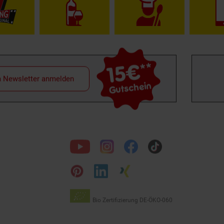
15€
**
m Newsletter anmelden
Gutschein
Folge
uns
auf
Bio Zertifizierung
DE-ÖKO-060
Unsere
Siegel