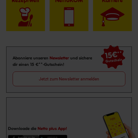
Rezeptwelt
NettoKOM
Karriere
15€
**
Newsletter Anmeldung
Abonniere unseren
Newsletter
und sichere
Gutschein
dir einen 15 €**-Gutschein!
Jetzt zum Newsletter anmelden
Downloade die
Netto plus App!