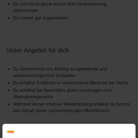
Du möchtest gerne schon früh Verantwortung
übernehmen
Du kannst gut organisieren
Unser Angebot für dich
Du übernimmst von Anfang an spannende und
verantwortungsvolle Aufgaben
Du erhältst Einblicke in verschiedene Bereiche bei Netto
Du erhältst bei besonders guten Leistungen eine
Übernahmegarantie
Während deiner internen Weiterbildung erhältst du bereits
das Gehalt eines stellvertretenden Marktleiters