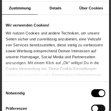
Weitere Informationen
Zustimmung
Details
Über Cookies
Information und Bewerbung
Ausbildungsdauer: 2,5 - 3 Jahre
Beginn: August/September
Wir verwenden Cookies!
Bewerbungen ab: Einem Jahr vor
Wir nutzen Cookies und andere Techniken, um unsere
Ausbildungsbeginn
Seiten sicher und zuverlässig anzubieten, eine Vielzahl
Schulabschluss: gute mittlere Reife oder
von Services bereitzustellen, diese stetig zu verbessern
Fachhochschulreife, Allgemeine
sowie Werbung entsprechend Deinen Interessen auf
Hochschulreife
unserer Homepage, Social Media und Partnerseiten
anzuzeigen. Mit einem Klick auf „Ok“ willigst Du in die
Cookie Verwendung ein. Deine Cookie-Einstellungen
kannst Du jederzeit in den
Datenschutzinformationen
Bewerben per Formular
ändern bzw. widerrufen.
Einwilligungsauswahl
Notwendig
Folge uns auf Social Media!
Präferenzen