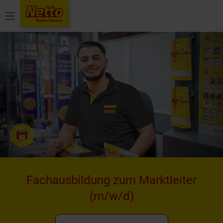
Menü
Fachausbildung zum Marktleiter
(m/w/d)