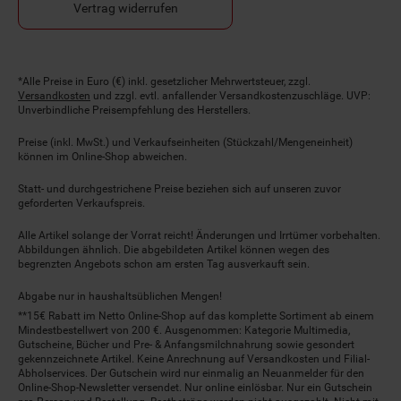
Vertrag widerrufen
Fußnoten
*Alle Preise in Euro (€) inkl. gesetzlicher Mehrwertsteuer, zzgl.
Versandkosten
und zzgl. evtl. anfallender Versandkostenzuschläge. UVP:
Unverbindliche Preisempfehlung des Herstellers.
Preise (inkl. MwSt.) und Verkaufseinheiten (Stückzahl/Mengeneinheit)
können im Online-Shop abweichen.
Statt- und durchgestrichene Preise beziehen sich auf unseren zuvor
geforderten Verkaufspreis.
Alle Artikel solange der Vorrat reicht! Änderungen und Irrtümer vorbehalten.
Abbildungen ähnlich. Die abgebildeten Artikel können wegen des
begrenzten Angebots schon am ersten Tag ausverkauft sein.
Abgabe nur in haushaltsüblichen Mengen!
**15€ Rabatt im Netto Online-Shop auf das komplette Sortiment ab einem
Mindestbestellwert von 200 €. Ausgenommen: Kategorie Multimedia,
Gutscheine, Bücher und Pre- & Anfangsmilchnahrung sowie gesondert
gekennzeichnete Artikel. Keine Anrechnung auf Versandkosten und Filial-
Abholservices. Der Gutschein wird nur einmalig an Neuanmelder für den
Online-Shop-Newsletter versendet. Nur online einlösbar. Nur ein Gutschein