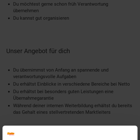
Du möchtest gerne schon früh Verantwortung
übernehmen
Du kannst gut organisieren
Unser Angebot für dich
Du übernimmst von Anfang an spannende und
verantwortungsvolle Aufgaben
Du erhältst Einblicke in verschiedene Bereiche bei Netto
Du erhältst bei besonders guten Leistungen eine
Übernahmegarantie
Während deiner internen Weiterbildung erhältst du bereits
das Gehalt eines stellvertretenden Marktleiters