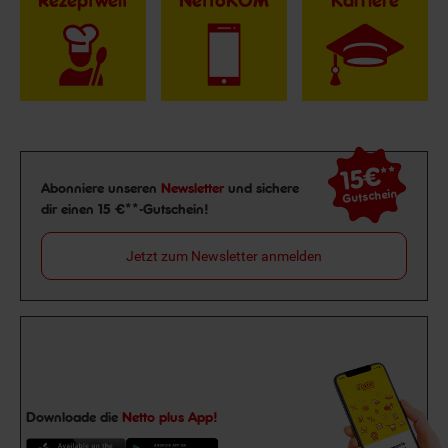
Rezeptwelt
NettoKOM
Karriere
15€
**
Newsletter Anmeldung
Abonniere unseren
Newsletter
und sichere
Gutschein
dir einen 15 €**-Gutschein!
Jetzt zum Newsletter anmelden
Downloade die
Netto plus App!