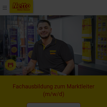
Menü
Fachausbildung zum Marktleiter
(m/w/d)