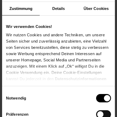
Weitere Informationen
Zustimmung
Details
Über Cookies
Information und Bewerbung
Ausbildungsdauer: 2,5 - 3 Jahre
Beginn: August/September
Wir verwenden Cookies!
Bewerbungen ab: Einem Jahr vor
Wir nutzen Cookies und andere Techniken, um unsere
Ausbildungsbeginn
Seiten sicher und zuverlässig anzubieten, eine Vielzahl
Schulabschluss: gute mittlere Reife oder
von Services bereitzustellen, diese stetig zu verbessern
Fachhochschulreife, Allgemeine
sowie Werbung entsprechend Deinen Interessen auf
Hochschulreife
unserer Homepage, Social Media und Partnerseiten
anzuzeigen. Mit einem Klick auf „Ok“ willigst Du in die
Cookie Verwendung ein. Deine Cookie-Einstellungen
kannst Du jederzeit in den
Datenschutzinformationen
Bewerben per Formular
ändern bzw. widerrufen.
Einwilligungsauswahl
Notwendig
Folge uns auf Social Media!
Präferenzen