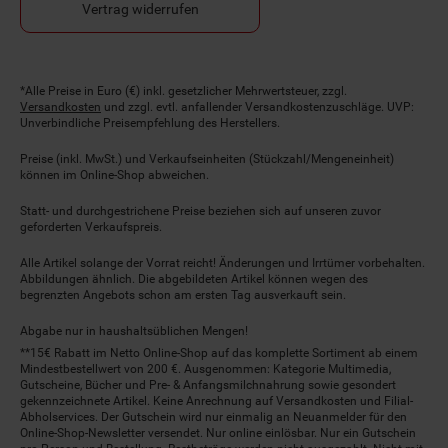
Vertrag widerrufen
Fußnoten
*Alle Preise in Euro (€) inkl. gesetzlicher Mehrwertsteuer, zzgl.
Versandkosten
und zzgl. evtl. anfallender Versandkostenzuschläge. UVP:
Unverbindliche Preisempfehlung des Herstellers.
Preise (inkl. MwSt.) und Verkaufseinheiten (Stückzahl/Mengeneinheit)
können im Online-Shop abweichen.
Statt- und durchgestrichene Preise beziehen sich auf unseren zuvor
geforderten Verkaufspreis.
Alle Artikel solange der Vorrat reicht! Änderungen und Irrtümer vorbehalten.
Abbildungen ähnlich. Die abgebildeten Artikel können wegen des
begrenzten Angebots schon am ersten Tag ausverkauft sein.
Abgabe nur in haushaltsüblichen Mengen!
**15€ Rabatt im Netto Online-Shop auf das komplette Sortiment ab einem
Mindestbestellwert von 200 €. Ausgenommen: Kategorie Multimedia,
Gutscheine, Bücher und Pre- & Anfangsmilchnahrung sowie gesondert
gekennzeichnete Artikel. Keine Anrechnung auf Versandkosten und Filial-
Abholservices. Der Gutschein wird nur einmalig an Neuanmelder für den
Online-Shop-Newsletter versendet. Nur online einlösbar. Nur ein Gutschein