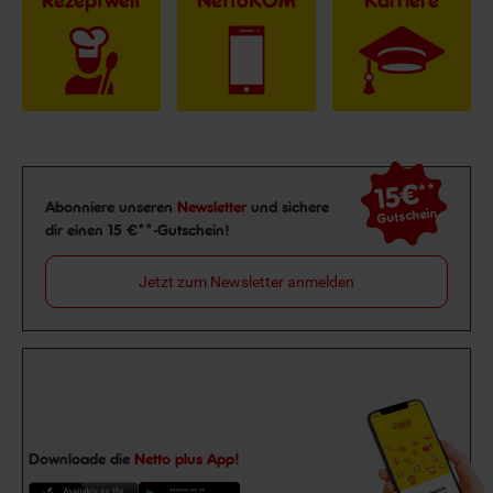
Rezeptwelt
NettoKOM
Karriere
15€
**
Newsletter Anmeldung
Abonniere unseren
Newsletter
und sichere
Gutschein
dir einen 15 €**-Gutschein!
Jetzt zum Newsletter anmelden
Downloade die
Netto plus App!