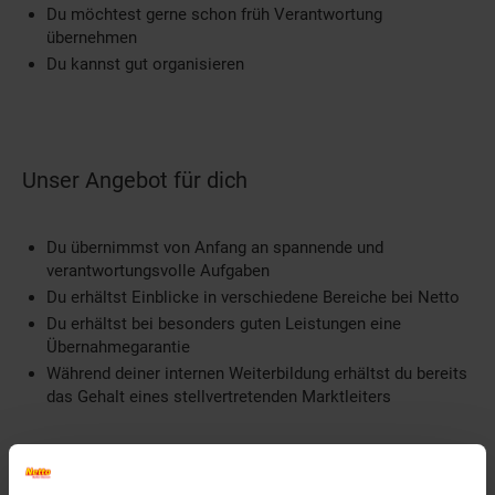
Du möchtest gerne schon früh Verantwortung
übernehmen
Du kannst gut organisieren
Unser Angebot für dich
Du übernimmst von Anfang an spannende und
verantwortungsvolle Aufgaben
Du erhältst Einblicke in verschiedene Bereiche bei Netto
Du erhältst bei besonders guten Leistungen eine
Übernahmegarantie
Während deiner internen Weiterbildung erhältst du bereits
das Gehalt eines stellvertretenden Marktleiters