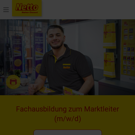
Menü
Fachausbildung zum Marktleiter
(m/w/d)