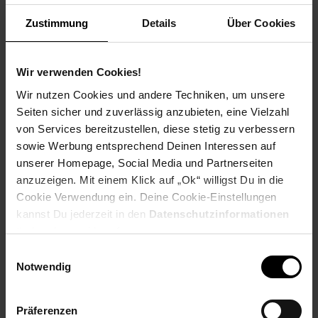
Weitere Informationen
Zustimmung
Details
Über Cookies
Information und Bewerbung
Ausbildungsdauer: 2,5 - 3 Jahre
Beginn: August/September
Wir verwenden Cookies!
Bewerbungen ab: Einem Jahr vor
Wir nutzen Cookies und andere Techniken, um unsere
Ausbildungsbeginn
Seiten sicher und zuverlässig anzubieten, eine Vielzahl
Schulabschluss: gute mittlere Reife oder
von Services bereitzustellen, diese stetig zu verbessern
Fachhochschulreife, Allgemeine
sowie Werbung entsprechend Deinen Interessen auf
Hochschulreife
unserer Homepage, Social Media und Partnerseiten
anzuzeigen. Mit einem Klick auf „Ok“ willigst Du in die
Cookie Verwendung ein. Deine Cookie-Einstellungen
kannst Du jederzeit in den
Datenschutzinformationen
Bewerben per Formular
ändern bzw. widerrufen.
Einwilligungsauswahl
Notwendig
Folge uns auf Social Media!
Präferenzen