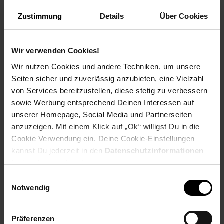
Weitere Informationen
Zustimmung
Details
Über Cookies
Information und Bewerbung
Ausbildungsdauer: 2,5 - 3 Jahre
Beginn: August/September
Wir verwenden Cookies!
Bewerbungen ab: Einem Jahr vor
Wir nutzen Cookies und andere Techniken, um unsere
Ausbildungsbeginn
Seiten sicher und zuverlässig anzubieten, eine Vielzahl
Schulabschluss: gute mittlere Reife oder
von Services bereitzustellen, diese stetig zu verbessern
Fachhochschulreife, Allgemeine
sowie Werbung entsprechend Deinen Interessen auf
Hochschulreife
unserer Homepage, Social Media und Partnerseiten
anzuzeigen. Mit einem Klick auf „Ok“ willigst Du in die
Cookie Verwendung ein. Deine Cookie-Einstellungen
kannst Du jederzeit in den
Datenschutzinformationen
Bewerben per Formular
ändern bzw. widerrufen.
Einwilligungsauswahl
Notwendig
Folge uns auf Social Media!
Präferenzen