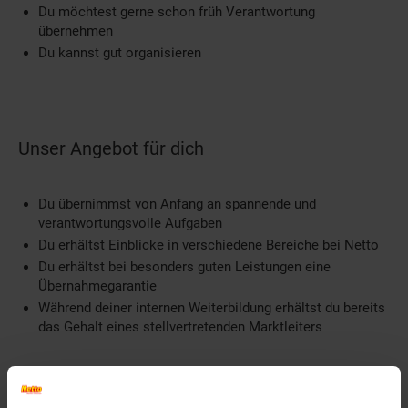
Du möchtest gerne schon früh Verantwortung
übernehmen
Du kannst gut organisieren
Unser Angebot für dich
Du übernimmst von Anfang an spannende und
verantwortungsvolle Aufgaben
Du erhältst Einblicke in verschiedene Bereiche bei Netto
Du erhältst bei besonders guten Leistungen eine
Übernahmegarantie
Während deiner internen Weiterbildung erhältst du bereits
das Gehalt eines stellvertretenden Marktleiters