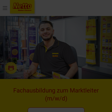
Menü
Fachausbildung zum Marktleiter
(m/w/d)