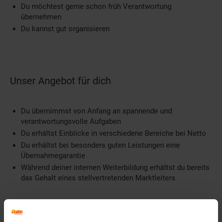
Du möchtest gerne schon früh Verantwortung
übernehmen
Du kannst gut organisieren
Unser Angebot für dich
Du übernimmst von Anfang an spannende und
verantwortungsvolle Aufgaben
Du erhältst Einblicke in verschiedene Bereiche bei Netto
Du erhältst bei besonders guten Leistungen eine
Übernahmegarantie
Während deiner internen Weiterbildung erhältst du bereits
das Gehalt eines stellvertretenden Marktleiters