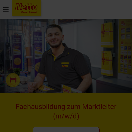
Menü
Fachausbildung zum Marktleiter
(m/w/d)