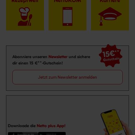
Rezeptwelt
NettoKOM
Karriere
15€
**
Newsletter Anmeldung
Abonniere unseren
Newsletter
und sichere
Gutschein
dir einen 15 €**-Gutschein!
Jetzt zum Newsletter anmelden
Downloade die
Netto plus App!