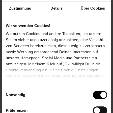
Weitere Informationen
Zustimmung
Details
Über Cookies
Information und Bewerbung
Ausbildungsdauer: 2,5 - 3 Jahre
Beginn: August/September
Wir verwenden Cookies!
Bewerbungen ab: Einem Jahr vor
Wir nutzen Cookies und andere Techniken, um unsere
Ausbildungsbeginn
Seiten sicher und zuverlässig anzubieten, eine Vielzahl
Schulabschluss: gute mittlere Reife oder
von Services bereitzustellen, diese stetig zu verbessern
Fachhochschulreife, Allgemeine
sowie Werbung entsprechend Deinen Interessen auf
Hochschulreife
unserer Homepage, Social Media und Partnerseiten
anzuzeigen. Mit einem Klick auf „Ok“ willigst Du in die
Cookie Verwendung ein. Deine Cookie-Einstellungen
kannst Du jederzeit in den
Datenschutzinformationen
Bewerben per Formular
ändern bzw. widerrufen.
Einwilligungsauswahl
Notwendig
Folge uns auf Social Media!
Präferenzen