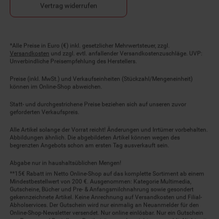
Vertrag widerrufen
Fußnoten
*Alle Preise in Euro (€) inkl. gesetzlicher Mehrwertsteuer, zzgl.
Versandkosten
und zzgl. evtl. anfallender Versandkostenzuschläge. UVP:
Unverbindliche Preisempfehlung des Herstellers.
Preise (inkl. MwSt.) und Verkaufseinheiten (Stückzahl/Mengeneinheit)
können im Online-Shop abweichen.
Statt- und durchgestrichene Preise beziehen sich auf unseren zuvor
geforderten Verkaufspreis.
Alle Artikel solange der Vorrat reicht! Änderungen und Irrtümer vorbehalten.
Abbildungen ähnlich. Die abgebildeten Artikel können wegen des
begrenzten Angebots schon am ersten Tag ausverkauft sein.
Abgabe nur in haushaltsüblichen Mengen!
**15€ Rabatt im Netto Online-Shop auf das komplette Sortiment ab einem
Mindestbestellwert von 200 €. Ausgenommen: Kategorie Multimedia,
Gutscheine, Bücher und Pre- & Anfangsmilchnahrung sowie gesondert
gekennzeichnete Artikel. Keine Anrechnung auf Versandkosten und Filial-
Abholservices. Der Gutschein wird nur einmalig an Neuanmelder für den
Online-Shop-Newsletter versendet. Nur online einlösbar. Nur ein Gutschein