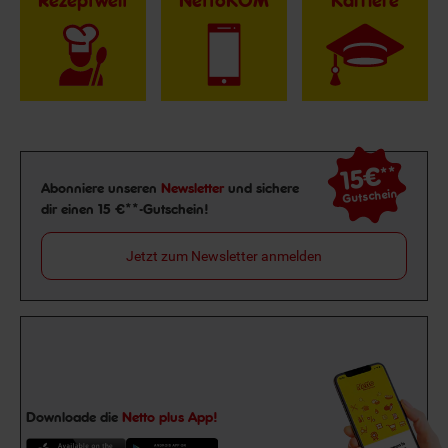
Rezeptwelt
NettoKOM
Karriere
15€
**
Newsletter Anmeldung
Abonniere unseren
Newsletter
und sichere
Gutschein
dir einen 15 €**-Gutschein!
Jetzt zum Newsletter anmelden
Downloade die
Netto plus App!