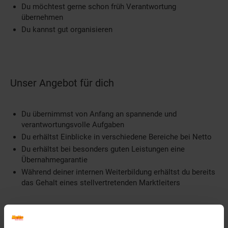
Du möchtest gerne schon früh Verantwortung
übernehmen
Du kannst gut organisieren
Unser Angebot für dich
Du übernimmst von Anfang an spannende und
verantwortungsvolle Aufgaben
Du erhältst Einblicke in verschiedene Bereiche bei Netto
Du erhältst bei besonders guten Leistungen eine
Übernahmegarantie
Während deiner internen Weiterbildung erhältst du bereits
das Gehalt eines stellvertretenden Marktleiters