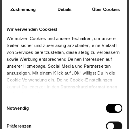
Weitere Informationen
Zustimmung
Details
Über Cookies
Information und Bewerbung
Ausbildungsdauer: 2,5 - 3 Jahre
Beginn: August/September
Wir verwenden Cookies!
Bewerbungen ab: Einem Jahr vor
Wir nutzen Cookies und andere Techniken, um unsere
Ausbildungsbeginn
Seiten sicher und zuverlässig anzubieten, eine Vielzahl
Schulabschluss: gute mittlere Reife oder
von Services bereitzustellen, diese stetig zu verbessern
Fachhochschulreife, Allgemeine
sowie Werbung entsprechend Deinen Interessen auf
Hochschulreife
unserer Homepage, Social Media und Partnerseiten
anzuzeigen. Mit einem Klick auf „Ok“ willigst Du in die
Cookie Verwendung ein. Deine Cookie-Einstellungen
kannst Du jederzeit in den
Datenschutzinformationen
Bewerben per Formular
ändern bzw. widerrufen.
Einwilligungsauswahl
Notwendig
Folge uns auf Social Media!
Präferenzen