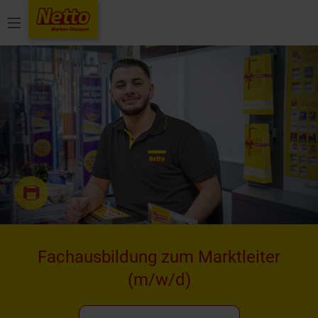
Menü
Fachausbildung zum Marktleiter
(m/w/d)