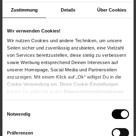
Weitere Informationen
Zustimmung
Details
Über Cookies
Information und Bewerbung
Ausbildungsdauer: 2,5 - 3 Jahre
Beginn: August/September
Wir verwenden Cookies!
Bewerbungen ab: Einem Jahr vor
Wir nutzen Cookies und andere Techniken, um unsere
Ausbildungsbeginn
Seiten sicher und zuverlässig anzubieten, eine Vielzahl
Schulabschluss: gute mittlere Reife oder
von Services bereitzustellen, diese stetig zu verbessern
Fachhochschulreife, Allgemeine
sowie Werbung entsprechend Deinen Interessen auf
Hochschulreife
unserer Homepage, Social Media und Partnerseiten
anzuzeigen. Mit einem Klick auf „Ok“ willigst Du in die
Cookie Verwendung ein. Deine Cookie-Einstellungen
kannst Du jederzeit in den
Datenschutzinformationen
Bewerben per Formular
ändern bzw. widerrufen.
Einwilligungsauswahl
Notwendig
Folge uns auf Social Media!
Präferenzen