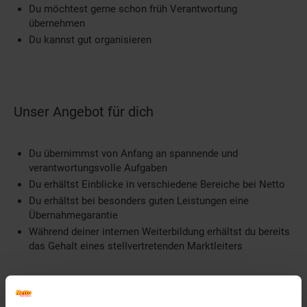
Du möchtest gerne schon früh Verantwortung
übernehmen
Du kannst gut organisieren
Unser Angebot für dich
Du übernimmst von Anfang an spannende und
verantwortungsvolle Aufgaben
Du erhältst Einblicke in verschiedene Bereiche bei Netto
Du erhältst bei besonders guten Leistungen eine
Übernahmegarantie
Während deiner internen Weiterbildung erhältst du bereits
das Gehalt eines stellvertretenden Marktleiters