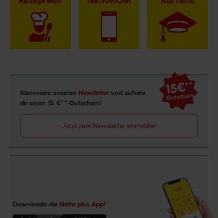
Rezeptwelt
NettoKOM
Karriere
15€
**
Newsletter Anmeldung
Abonniere unseren
Newsletter
und sichere
Gutschein
dir einen 15 €**-Gutschein!
Jetzt zum Newsletter anmelden
Downloade die
Netto plus App!