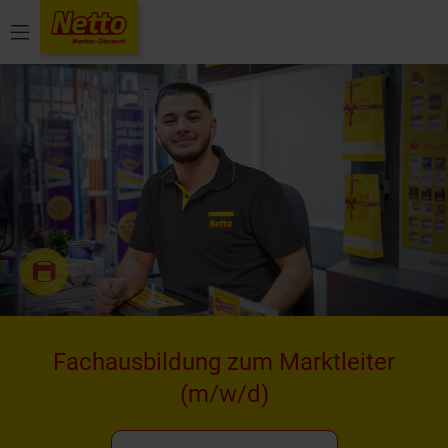
Menü
Fachausbildung zum Marktleiter
(m/w/d)