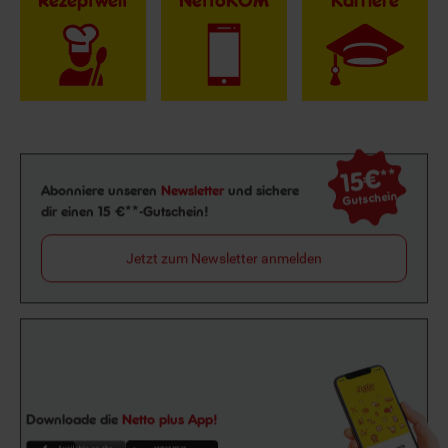
Rezeptwelt
NettoKOM
Karriere
15€
**
Newsletter Anmeldung
Abonniere unseren
Newsletter
und sichere
Gutschein
dir einen 15 €**-Gutschein!
Jetzt zum Newsletter anmelden
Downloade die
Netto plus App!