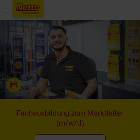
Menü
Fachausbildung zum Marktleiter
(m/w/d)