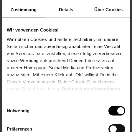
Weitere Informationen
Zustimmung
Details
Über Cookies
Information und Bewerbung
Ausbildungsdauer: 2,5 - 3 Jahre
Beginn: August/September
Wir verwenden Cookies!
Bewerbungen ab: Einem Jahr vor
Wir nutzen Cookies und andere Techniken, um unsere
Ausbildungsbeginn
Seiten sicher und zuverlässig anzubieten, eine Vielzahl
Schulabschluss: gute mittlere Reife oder
von Services bereitzustellen, diese stetig zu verbessern
Fachhochschulreife, Allgemeine
sowie Werbung entsprechend Deinen Interessen auf
Hochschulreife
unserer Homepage, Social Media und Partnerseiten
anzuzeigen. Mit einem Klick auf „Ok“ willigst Du in die
Cookie Verwendung ein. Deine Cookie-Einstellungen
kannst Du jederzeit in den
Datenschutzinformationen
Bewerben per Formular
ändern bzw. widerrufen.
Einwilligungsauswahl
Notwendig
Folge uns auf Social Media!
Präferenzen