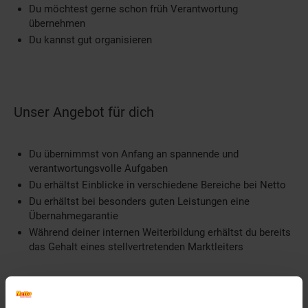
Du möchtest gerne schon früh Verantwortung
übernehmen
Du kannst gut organisieren
Unser Angebot für dich
Du übernimmst von Anfang an spannende und
verantwortungsvolle Aufgaben
Du erhältst Einblicke in verschiedene Bereiche bei Netto
Du erhältst bei besonders guten Leistungen eine
Übernahmegarantie
Während deiner internen Weiterbildung erhältst du bereits
das Gehalt eines stellvertretenden Marktleiters