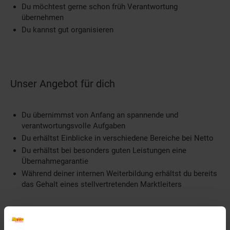
Du möchtest gerne schon früh Verantwortung
übernehmen
Du kannst gut organisieren
Unser Angebot für dich
Du übernimmst von Anfang an spannende und
verantwortungsvolle Aufgaben
Du erhältst Einblicke in verschiedene Bereiche bei Netto
Du erhältst bei besonders guten Leistungen eine
Übernahmegarantie
Während deiner internen Weiterbildung erhältst du bereits
das Gehalt eines stellvertretenden Marktleiters