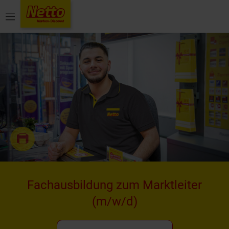
Menü
Fachausbildung zum Marktleiter
(m/w/d)