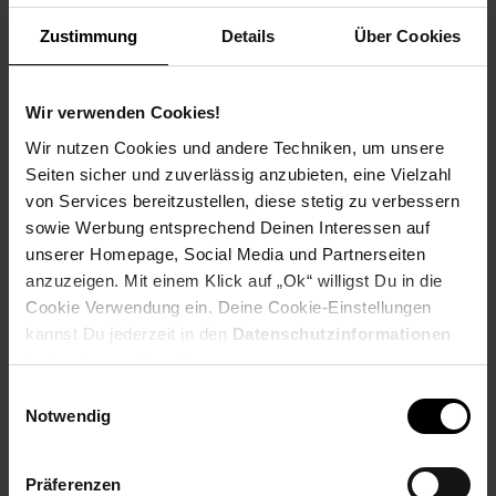
Weitere Informationen
Zustimmung
Details
Über Cookies
Information und Bewerbung
Ausbildungsdauer: 2,5 - 3 Jahre
Beginn: August/September
Wir verwenden Cookies!
Bewerbungen ab: Einem Jahr vor
Wir nutzen Cookies und andere Techniken, um unsere
Ausbildungsbeginn
Seiten sicher und zuverlässig anzubieten, eine Vielzahl
Schulabschluss: gute mittlere Reife oder
von Services bereitzustellen, diese stetig zu verbessern
Fachhochschulreife, Allgemeine
sowie Werbung entsprechend Deinen Interessen auf
Hochschulreife
unserer Homepage, Social Media und Partnerseiten
anzuzeigen. Mit einem Klick auf „Ok“ willigst Du in die
Cookie Verwendung ein. Deine Cookie-Einstellungen
kannst Du jederzeit in den
Datenschutzinformationen
Bewerben per Formular
ändern bzw. widerrufen.
Einwilligungsauswahl
Notwendig
Folge uns auf Social Media!
Präferenzen