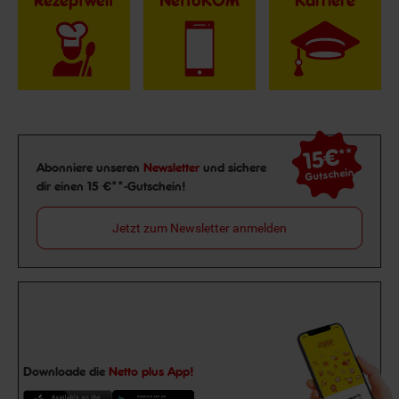
Rezeptwelt
NettoKOM
Karriere
15€
**
Newsletter Anmeldung
Abonniere unseren
Newsletter
und sichere
Gutschein
dir einen 15 €**-Gutschein!
Jetzt zum Newsletter anmelden
Downloade die
Netto plus App!