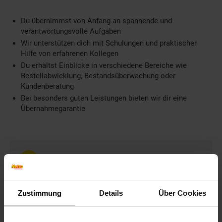
Du übernimmst von Anfang an spannende und
verantwortungsvolle Aufgaben
Wir unterstützen dich mit Schulungen und praktischer
Hilfe von erfahrenen Kollegen
Du erhältst Einblicke in verschiedene Bereiche wie
Bestellabwicklung, Bestandsüberwachung oder
Kundenberatung
Bei besonders guten Leistungen bieten wir dir eine
Übernahmegarantie
Weitere Informationen
Information und Bewerbung
Ausbildungsdauer: 3 Jahre
Zustimmung
Details
Über Cookies
Beginn: August/September
Bewerbungen ab: Einem Jahr vor