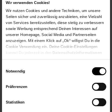
Ausbildungsbeginn
Wir verwenden Cookies!
Schulabschluss: Hauptschulabschluss
Wir nutzen Cookies und andere Techniken, um unsere
Seiten sicher und zuverlässig anzubieten, eine Vielzahl
von Services bereitzustellen, diese stetig zu verbessern
sowie Werbung entsprechend Deinen Interessen auf
Bewerben per Formular
unserer Homepage, Social Media und Partnerseiten
anzuzeigen. Mit einem Klick auf „Ok“ willigst Du in die
Cookie Verwendung ein. Deine Cookie-Einstellungen
kannst Du jederzeit in den
Datenschutzinformationen
ändern bzw. widerrufen.
Folge uns auf Social Media!
Einwilligungsauswahl
Notwendig
Präferenzen
Statistiken
Hinweis: Aus Gründen der leichteren Lesbarkeit verwenden
wir im Textverlauf die männliche Form der Anrede.