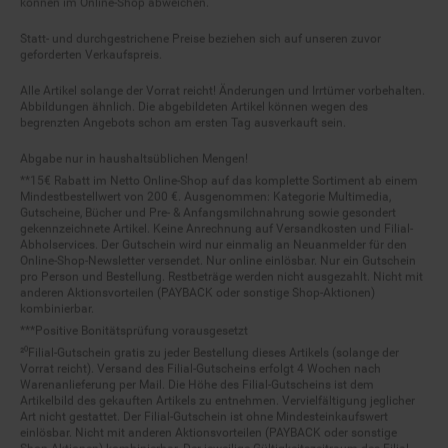
Statt- und durchgestrichene Preise beziehen sich auf unseren zuvor
geforderten Verkaufspreis.
Alle Artikel solange der Vorrat reicht! Änderungen und Irrtümer vorbehalten.
Abbildungen ähnlich. Die abgebildeten Artikel können wegen des
begrenzten Angebots schon am ersten Tag ausverkauft sein.
Abgabe nur in haushaltsüblichen Mengen!
**15€ Rabatt im Netto Online-Shop auf das komplette Sortiment ab einem
Mindestbestellwert von 200 €. Ausgenommen: Kategorie Multimedia,
Gutscheine, Bücher und Pre- & Anfangsmilchnahrung sowie gesondert
gekennzeichnete Artikel. Keine Anrechnung auf Versandkosten und Filial-
Abholservices. Der Gutschein wird nur einmalig an Neuanmelder für den
Online-Shop-Newsletter versendet. Nur online einlösbar. Nur ein Gutschein
pro Person und Bestellung. Restbeträge werden nicht ausgezahlt. Nicht mit
anderen Aktionsvorteilen (PAYBACK oder sonstige Shop-Aktionen)
kombinierbar.
***Positive Bonitätsprüfung vorausgesetzt
²⁰Filial-Gutschein gratis zu jeder Bestellung dieses Artikels (solange der
Vorrat reicht). Versand des Filial-Gutscheins erfolgt 4 Wochen nach
Warenanlieferung per Mail. Die Höhe des Filial-Gutscheins ist dem
Artikelbild des gekauften Artikels zu entnehmen. Vervielfältigung jeglicher
Art nicht gestattet. Der Filial-Gutschein ist ohne Mindesteinkaufswert
einlösbar. Nicht mit anderen Aktionsvorteilen (PAYBACK oder sonstige
Shop-Aktionen) kombinierbar. Der jeweilige Gültigkeitszeitraum des Filial-