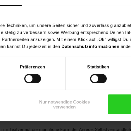
Beginn: August/September
Bewerbungen ab: Einem Jahr vor Ausbildungsbeginn
Schulabschluss: Hauptschulabschluss
e Techniken, um unsere Seiten sicher und zuverlässig anzubiet
ese stetig zu verbessern sowie Werbung entsprechend Deinen In
artnerseiten anzuzeigen. Mit einem Klick auf „Ok“ willigst Du
gen kannst Du jederzeit in den
Datenschutzinformationen
änder
Bewerben per Formular
Präferenzen
Statistiken
Nur notwendige Cookies
verwenden
r im Textverlauf die männliche Form der Anrede. Selbstverständlic