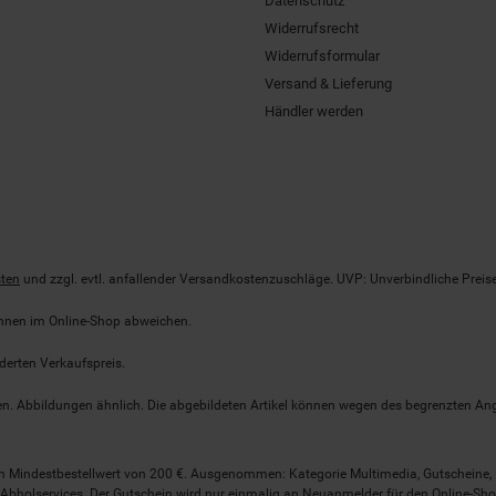
Datenschutz
Widerrufsrecht
Widerrufsformular
Versand & Lieferung
Händler werden
ten
und zzgl. evtl. anfallender Versandkostenzuschläge. UVP: Unverbindliche Preis
önnen im Online-Shop abweichen.
derten Verkaufspreis.
lten. Abbildungen ähnlich. Die abgebildeten Artikel können wegen des begrenzten A
em Mindestbestellwert von 200 €. Ausgenommen: Kategorie Multimedia, Gutscheine
Abholservices. Der Gutschein wird nur einmalig an Neuanmelder für den Online-Shop