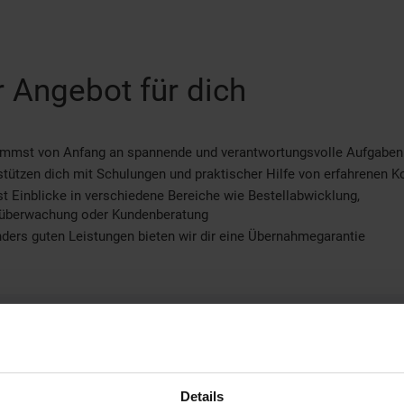
 Angebot für dich
immst von Anfang an spannende und verantwortungsvolle Aufgaben
stützen dich mit Schulungen und praktischer Hilfe von erfahrenen K
st Einblicke in verschiedene Bereiche wie Bestellabwicklung,
überwachung oder Kundenberatung
ders guten Leistungen bieten wir dir eine Übernahmegarantie
eitere Informationen
nformation und Bewerbung
Ausbildungsdauer: 3 Jahre
Details