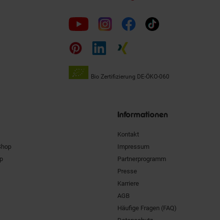
Folge
uns
auf
Bio Zertifizierung
DE-ÖKO-060
Unsere
Siegel
Informationen
Kontakt
Shop
Impressum
pp
Partnerprogramm
Presse
Karriere
AGB
Häufige Fragen (FAQ)