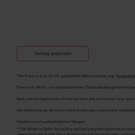
Vertrag widerrufen
Fußnoten
*Alle Preise in Euro (€) inkl. gesetzlicher Mehrwertsteuer, zzgl.
Versandkos
Preise (inkl. MwSt.) und Verkaufseinheiten (Stückzahl/Mengeneinheit) k
Statt- und durchgestrichene Preise beziehen sich auf unseren zuvor gefor
Alle Artikel solange der Vorrat reicht! Änderungen und Irrtümer vorbeha
Abgabe nur in haushaltsüblichen Mengen!
**15€ Rabatt im Netto Online-Shop auf das komplette Sortiment ab ein
gekennzeichnete Artikel. Keine Anrechnung auf Versandkosten und Filial-