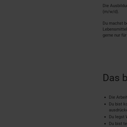
Die Ausbildu
(m/w/d).
Du machst be
Lebensmittel
gerne nur fü
Das b
Die Arbei
Du bist k
ausdrück
Du legst 
Du bist t