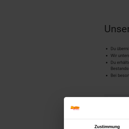
Unser
Du übern
Wir unter
Du erhält
Bestands
Bei beson
W
I
Zustimmung