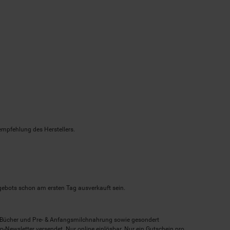
empfehlung des Herstellers.
ngebots schon am ersten Tag ausverkauft sein.
, Bücher und Pre- & Anfangsmilchnahrung sowie gesondert
-Newsletter versendet. Nur online einlösbar. Nur ein Gutschein pro