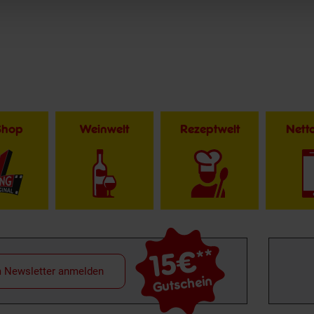
Shop
Weinwelt
Rezeptwelt
Net
15€
**
m Newsletter anmelden
Gutschein