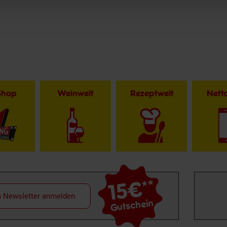
Shop
Weinwelt
Rezeptwelt
Net
15€
**
m Newsletter anmelden
Gutschein