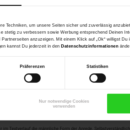
Beginn: August/September
Bewerbungen ab: Einem Jahr vor Ausbildungsbeginn
Schulabschluss: Hauptschulabschluss
e Techniken, um unsere Seiten sicher und zuverlässig anzubiet
ese stetig zu verbessern sowie Werbung entsprechend Deinen In
artnerseiten anzuzeigen. Mit einem Klick auf „Ok“ willigst Du
gen kannst Du jederzeit in den
Datenschutzinformationen
änder
Bewerben per Formular
Präferenzen
Statistiken
Nur notwendige Cookies
verwenden
r im Textverlauf die männliche Form der Anrede. Selbstverständlic