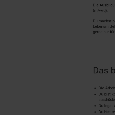
Die Ausbildu
(m/w/d).
Du machst be
Lebensmittel
gerne nur fü
Das b
Die Arbei
Du bist k
ausdrück
Du legst 
Du bist t