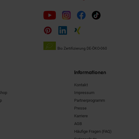
Folge
uns
auf
Bio Zertifizierung
DE-ÖKO-060
Unsere
Siegel
Informationen
Kontakt
Shop
Impressum
pp
Partnerprogramm
Presse
Karriere
AGB
Häufige Fragen (FAQ)