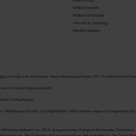
Datenschutz
Widerrufsrecht
Widerrufsformular
Versand & Lieferung
Händler werden
ten
und zzgl. evtl. anfallender Versandkostenzuschläge. UVP: Unverbindliche Preis
önnen im Online-Shop abweichen.
derten Verkaufspreis.
lten. Abbildungen ähnlich. Die abgebildeten Artikel können wegen des begrenzten A
em Mindestbestellwert von 200 €. Ausgenommen: Kategorie Multimedia, Gutscheine
Abholservices. Der Gutschein wird nur einmalig an Neuanmelder für den Online-Shop