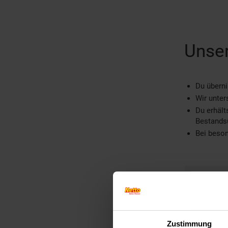
Unser
Du übern
Wir unter
Du erhält
Bestands
Bei beson
W
I
Zustimmung