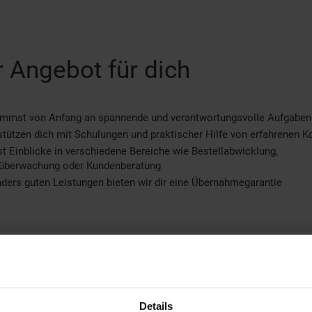
 Angebot für dich
immst von Anfang an spannende und verantwortungsvolle Aufgaben
stützen dich mit Schulungen und praktischer Hilfe von erfahrenen K
st Einblicke in verschiedene Bereiche wie Bestellabwicklung,
überwachung oder Kundenberatung
ders guten Leistungen bieten wir dir eine Übernahmegarantie
eitere Informationen
nformation und Bewerbung
Ausbildungsdauer: 3 Jahre
Details