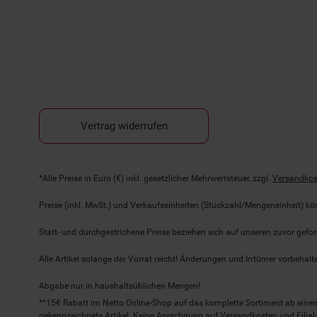
Vertrag widerrufen
Fußnoten
*Alle Preise in Euro (€) inkl. gesetzlicher Mehrwertsteuer, zzgl.
Versandkos
Preise (inkl. MwSt.) und Verkaufseinheiten (Stückzahl/Mengeneinheit) k
Statt- und durchgestrichene Preise beziehen sich auf unseren zuvor gefor
Alle Artikel solange der Vorrat reicht! Änderungen und Irrtümer vorbeha
Abgabe nur in haushaltsüblichen Mengen!
**15€ Rabatt im Netto Online-Shop auf das komplette Sortiment ab ein
gekennzeichnete Artikel. Keine Anrechnung auf Versandkosten und Filial-