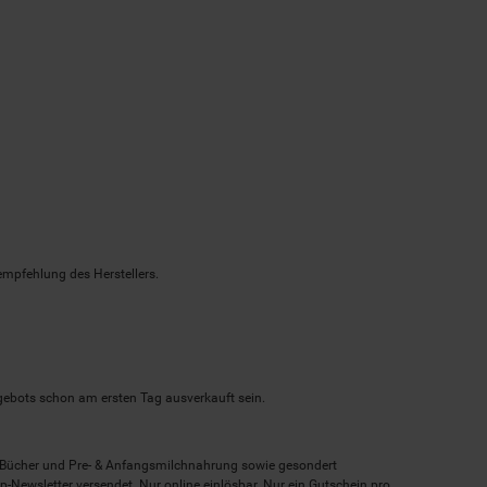
empfehlung des Herstellers.
ngebots schon am ersten Tag ausverkauft sein.
, Bücher und Pre- & Anfangsmilchnahrung sowie gesondert
-Newsletter versendet. Nur online einlösbar. Nur ein Gutschein pro