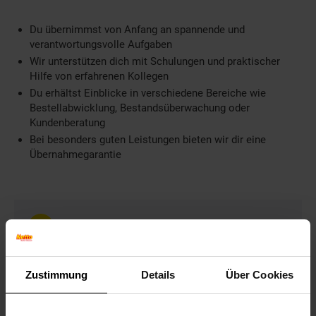
Du übernimmst von Anfang an spannende und
verantwortungsvolle Aufgaben
Wir unterstützen dich mit Schulungen und praktischer
Hilfe von erfahrenen Kollegen
Du erhältst Einblicke in verschiedene Bereiche wie
Bestellabwicklung, Bestandsüberwachung oder
Kundenberatung
Bei besonders guten Leistungen bieten wir dir eine
Übernahmegarantie
Weitere Informationen
Information und Bewerbung
Ausbildungsdauer: 3 Jahre
Zustimmung
Details
Über Cookies
Beginn: August/September
Bewerbungen ab: Einem Jahr vor