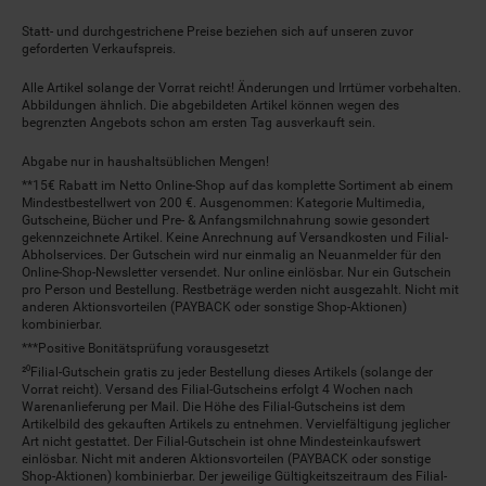
Statt- und durchgestrichene Preise beziehen sich auf unseren zuvor
geforderten Verkaufspreis.
Alle Artikel solange der Vorrat reicht! Änderungen und Irrtümer vorbehalten.
Abbildungen ähnlich. Die abgebildeten Artikel können wegen des
begrenzten Angebots schon am ersten Tag ausverkauft sein.
Abgabe nur in haushaltsüblichen Mengen!
**15€ Rabatt im Netto Online-Shop auf das komplette Sortiment ab einem
Mindestbestellwert von 200 €. Ausgenommen: Kategorie Multimedia,
Gutscheine, Bücher und Pre- & Anfangsmilchnahrung sowie gesondert
gekennzeichnete Artikel. Keine Anrechnung auf Versandkosten und Filial-
Abholservices. Der Gutschein wird nur einmalig an Neuanmelder für den
Online-Shop-Newsletter versendet. Nur online einlösbar. Nur ein Gutschein
pro Person und Bestellung. Restbeträge werden nicht ausgezahlt. Nicht mit
anderen Aktionsvorteilen (PAYBACK oder sonstige Shop-Aktionen)
kombinierbar.
***Positive Bonitätsprüfung vorausgesetzt
²⁰Filial-Gutschein gratis zu jeder Bestellung dieses Artikels (solange der
Vorrat reicht). Versand des Filial-Gutscheins erfolgt 4 Wochen nach
Warenanlieferung per Mail. Die Höhe des Filial-Gutscheins ist dem
Artikelbild des gekauften Artikels zu entnehmen. Vervielfältigung jeglicher
Art nicht gestattet. Der Filial-Gutschein ist ohne Mindesteinkaufswert
einlösbar. Nicht mit anderen Aktionsvorteilen (PAYBACK oder sonstige
Shop-Aktionen) kombinierbar. Der jeweilige Gültigkeitszeitraum des Filial-