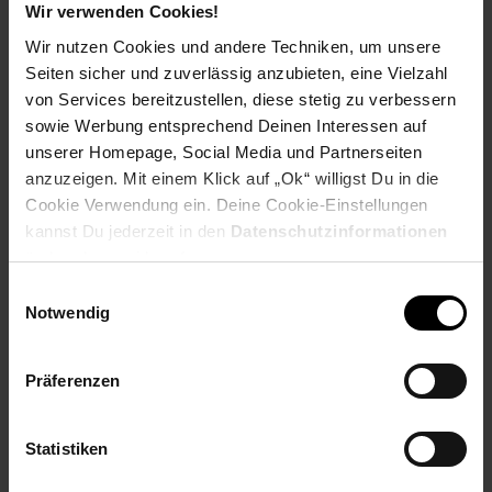
Ausbildungsbeginn
Wir verwenden Cookies!
Schulabschluss: Hauptschulabschluss
Wir nutzen Cookies und andere Techniken, um unsere
Seiten sicher und zuverlässig anzubieten, eine Vielzahl
von Services bereitzustellen, diese stetig zu verbessern
sowie Werbung entsprechend Deinen Interessen auf
Bewerben per Formular
unserer Homepage, Social Media und Partnerseiten
anzuzeigen. Mit einem Klick auf „Ok“ willigst Du in die
Cookie Verwendung ein. Deine Cookie-Einstellungen
kannst Du jederzeit in den
Datenschutzinformationen
ändern bzw. widerrufen.
Folge uns auf Social Media!
Einwilligungsauswahl
Notwendig
Präferenzen
Statistiken
Hinweis: Aus Gründen der leichteren Lesbarkeit verwenden
wir im Textverlauf die männliche Form der Anrede.