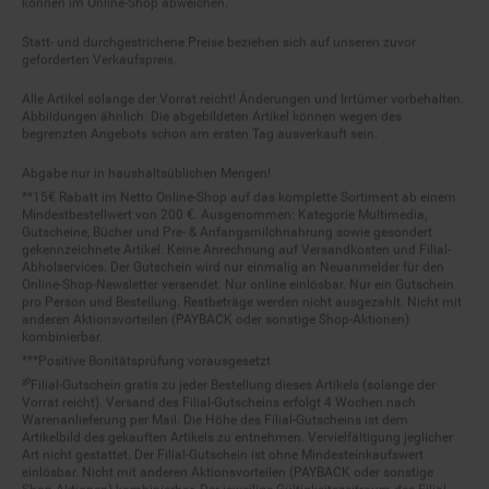
Statt- und durchgestrichene Preise beziehen sich auf unseren zuvor
geforderten Verkaufspreis.
Alle Artikel solange der Vorrat reicht! Änderungen und Irrtümer vorbehalten.
Abbildungen ähnlich. Die abgebildeten Artikel können wegen des
begrenzten Angebots schon am ersten Tag ausverkauft sein.
Abgabe nur in haushaltsüblichen Mengen!
**15€ Rabatt im Netto Online-Shop auf das komplette Sortiment ab einem
Mindestbestellwert von 200 €. Ausgenommen: Kategorie Multimedia,
Gutscheine, Bücher und Pre- & Anfangsmilchnahrung sowie gesondert
gekennzeichnete Artikel. Keine Anrechnung auf Versandkosten und Filial-
Abholservices. Der Gutschein wird nur einmalig an Neuanmelder für den
Online-Shop-Newsletter versendet. Nur online einlösbar. Nur ein Gutschein
pro Person und Bestellung. Restbeträge werden nicht ausgezahlt. Nicht mit
anderen Aktionsvorteilen (PAYBACK oder sonstige Shop-Aktionen)
kombinierbar.
***Positive Bonitätsprüfung vorausgesetzt
²⁰Filial-Gutschein gratis zu jeder Bestellung dieses Artikels (solange der
Vorrat reicht). Versand des Filial-Gutscheins erfolgt 4 Wochen nach
Warenanlieferung per Mail. Die Höhe des Filial-Gutscheins ist dem
Artikelbild des gekauften Artikels zu entnehmen. Vervielfältigung jeglicher
Art nicht gestattet. Der Filial-Gutschein ist ohne Mindesteinkaufswert
einlösbar. Nicht mit anderen Aktionsvorteilen (PAYBACK oder sonstige
Shop-Aktionen) kombinierbar. Der jeweilige Gültigkeitszeitraum des Filial-