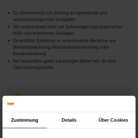
Du übernimmst von Anfang an spannende und
verantwortungsvolle Aufgaben
Wir unterstützen dich mit Schulungen und praktischer
Hilfe von erfahrenen Kollegen
Du erhältst Einblicke in verschiedene Bereiche wie
Bestellabwicklung, Bestandsüberwachung oder
Kundenberatung
Bei besonders guten Leistungen bieten wir dir eine
Übernahmegarantie
Weitere Informationen
Information und Bewerbung
Ausbildungsdauer: 3 Jahre
Zustimmung
Details
Über Cookies
Beginn: August/September
Bewerbungen ab: Einem Jahr vor