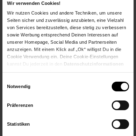
Ausbildungsbeginn
Wir verwenden Cookies!
Schulabschluss: Hauptschulabschluss
Wir nutzen Cookies und andere Techniken, um unsere
Seiten sicher und zuverlässig anzubieten, eine Vielzahl
von Services bereitzustellen, diese stetig zu verbessern
sowie Werbung entsprechend Deinen Interessen auf
Bewerben per Formular
unserer Homepage, Social Media und Partnerseiten
anzuzeigen. Mit einem Klick auf „Ok“ willigst Du in die
Cookie Verwendung ein. Deine Cookie-Einstellungen
kannst Du jederzeit in den
Datenschutzinformationen
ändern bzw. widerrufen.
Folge uns auf Social Media!
Einwilligungsauswahl
Notwendig
Präferenzen
Statistiken
Hinweis: Aus Gründen der leichteren Lesbarkeit verwenden
wir im Textverlauf die männliche Form der Anrede.