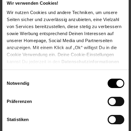
Ausbildungsbeginn
Wir verwenden Cookies!
Schulabschluss: Hauptschulabschluss
Wir nutzen Cookies und andere Techniken, um unsere
Seiten sicher und zuverlässig anzubieten, eine Vielzahl
von Services bereitzustellen, diese stetig zu verbessern
sowie Werbung entsprechend Deinen Interessen auf
Bewerben per Formular
unserer Homepage, Social Media und Partnerseiten
anzuzeigen. Mit einem Klick auf „Ok“ willigst Du in die
Cookie Verwendung ein. Deine Cookie-Einstellungen
kannst Du jederzeit in den
Datenschutzinformationen
ändern bzw. widerrufen.
Folge uns auf Social Media!
Einwilligungsauswahl
Notwendig
Präferenzen
Statistiken
Hinweis: Aus Gründen der leichteren Lesbarkeit verwenden
wir im Textverlauf die männliche Form der Anrede.