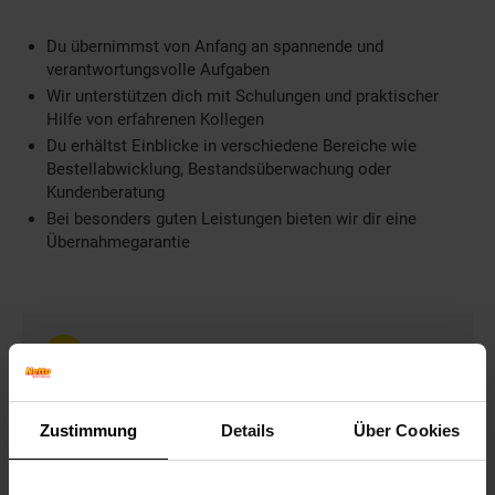
Du übernimmst von Anfang an spannende und
verantwortungsvolle Aufgaben
Wir unterstützen dich mit Schulungen und praktischer
Hilfe von erfahrenen Kollegen
Du erhältst Einblicke in verschiedene Bereiche wie
Bestellabwicklung, Bestandsüberwachung oder
Kundenberatung
Bei besonders guten Leistungen bieten wir dir eine
Übernahmegarantie
Weitere Informationen
Information und Bewerbung
Ausbildungsdauer: 3 Jahre
Zustimmung
Details
Über Cookies
Beginn: August/September
Bewerbungen ab: Einem Jahr vor