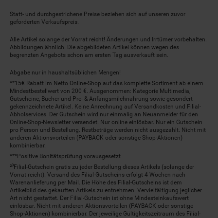
Statt- und durchgestrichene Preise beziehen sich auf unseren zuvor
geforderten Verkaufspreis.
Alle Artikel solange der Vorrat reicht! Änderungen und Irrtümer vorbehalten.
Abbildungen ähnlich. Die abgebildeten Artikel können wegen des
begrenzten Angebots schon am ersten Tag ausverkauft sein.
Abgabe nur in haushaltsüblichen Mengen!
**15€ Rabatt im Netto Online-Shop auf das komplette Sortiment ab einem
Mindestbestellwert von 200 €. Ausgenommen: Kategorie Multimedia,
Gutscheine, Bücher und Pre- & Anfangsmilchnahrung sowie gesondert
gekennzeichnete Artikel. Keine Anrechnung auf Versandkosten und Filial-
Abholservices. Der Gutschein wird nur einmalig an Neuanmelder für den
Online-Shop-Newsletter versendet. Nur online einlösbar. Nur ein Gutschein
pro Person und Bestellung. Restbeträge werden nicht ausgezahlt. Nicht mit
anderen Aktionsvorteilen (PAYBACK oder sonstige Shop-Aktionen)
kombinierbar.
***Positive Bonitätsprüfung vorausgesetzt
²⁰Filial-Gutschein gratis zu jeder Bestellung dieses Artikels (solange der
Vorrat reicht). Versand des Filial-Gutscheins erfolgt 4 Wochen nach
Warenanlieferung per Mail. Die Höhe des Filial-Gutscheins ist dem
Artikelbild des gekauften Artikels zu entnehmen. Vervielfältigung jeglicher
Art nicht gestattet. Der Filial-Gutschein ist ohne Mindesteinkaufswert
einlösbar. Nicht mit anderen Aktionsvorteilen (PAYBACK oder sonstige
Shop-Aktionen) kombinierbar. Der jeweilige Gültigkeitszeitraum des Filial-