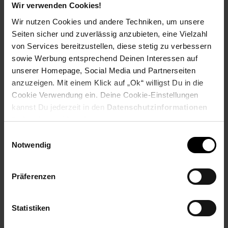
Ausbildungsbeginn
Wir verwenden Cookies!
Schulabschluss: Hauptschulabschluss
Wir nutzen Cookies und andere Techniken, um unsere
Seiten sicher und zuverlässig anzubieten, eine Vielzahl
von Services bereitzustellen, diese stetig zu verbessern
sowie Werbung entsprechend Deinen Interessen auf
Bewerben per Formular
unserer Homepage, Social Media und Partnerseiten
anzuzeigen. Mit einem Klick auf „Ok“ willigst Du in die
Cookie Verwendung ein. Deine Cookie-Einstellungen
kannst Du jederzeit in den
Datenschutzinformationen
ändern bzw. widerrufen.
Folge uns auf Social Media!
Einwilligungsauswahl
Notwendig
Präferenzen
Statistiken
Hinweis: Aus Gründen der leichteren Lesbarkeit verwenden
wir im Textverlauf die männliche Form der Anrede.