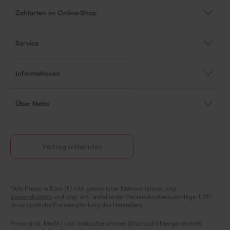
Zahlarten im Online-Shop
Service
Informationen
Über Netto
Vertrag widerrufen
Fußnoten
*Alle Preise in Euro (€) inkl. gesetzlicher Mehrwertsteuer, zzgl.
Versandkosten
und zzgl. evtl. anfallender Versandkostenzuschläge. UVP:
Unverbindliche Preisempfehlung des Herstellers.
Preise (inkl. MwSt.) und Verkaufseinheiten (Stückzahl/Mengeneinheit)
können im Online-Shop abweichen.