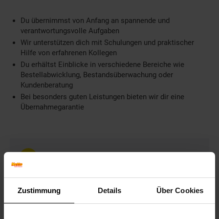
Du übernimmst von Anfang an spannende und
verantwortungsvolle Aufgaben
Wir unterstützen dich mit Schulungen und praktischer
Hilfe von erfahrenen Kollegen
Du erhältst Einblicke in verschiedene Bereiche wie
Bestellabwicklung, Bestandsüberwachung oder
Kundenberatung
Bei besonders guten Leistungen bieten wir dir eine
Übernahmegarantie
Weitere Informationen
Information und Bewerbung
Ausbildungsdauer: 3 Jahre
Zustimmung
Details
Über Cookies
Beginn: August/September
Bewerbungen ab: Einem Jahr vor