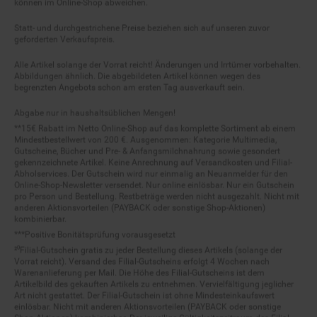
Statt- und durchgestrichene Preise beziehen sich auf unseren zuvor
geforderten Verkaufspreis.
Alle Artikel solange der Vorrat reicht! Änderungen und Irrtümer vorbehalten.
Abbildungen ähnlich. Die abgebildeten Artikel können wegen des
begrenzten Angebots schon am ersten Tag ausverkauft sein.
Abgabe nur in haushaltsüblichen Mengen!
**15€ Rabatt im Netto Online-Shop auf das komplette Sortiment ab einem
Mindestbestellwert von 200 €. Ausgenommen: Kategorie Multimedia,
Gutscheine, Bücher und Pre- & Anfangsmilchnahrung sowie gesondert
gekennzeichnete Artikel. Keine Anrechnung auf Versandkosten und Filial-
Abholservices. Der Gutschein wird nur einmalig an Neuanmelder für den
Online-Shop-Newsletter versendet. Nur online einlösbar. Nur ein Gutschein
pro Person und Bestellung. Restbeträge werden nicht ausgezahlt. Nicht mit
anderen Aktionsvorteilen (PAYBACK oder sonstige Shop-Aktionen)
kombinierbar.
***Positive Bonitätsprüfung vorausgesetzt
²⁰Filial-Gutschein gratis zu jeder Bestellung dieses Artikels (solange der
Vorrat reicht). Versand des Filial-Gutscheins erfolgt 4 Wochen nach
Warenanlieferung per Mail. Die Höhe des Filial-Gutscheins ist dem
Artikelbild des gekauften Artikels zu entnehmen. Vervielfältigung jeglicher
Art nicht gestattet. Der Filial-Gutschein ist ohne Mindesteinkaufswert
einlösbar. Nicht mit anderen Aktionsvorteilen (PAYBACK oder sonstige
Shop-Aktionen) kombinierbar. Der jeweilige Gültigkeitszeitraum des Filial-