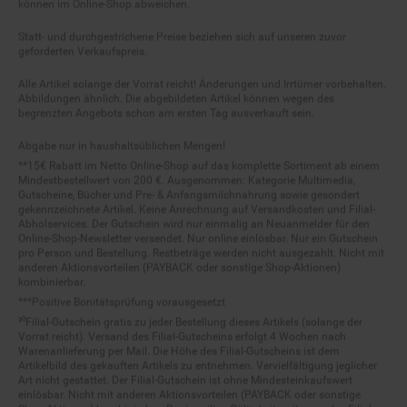
Statt- und durchgestrichene Preise beziehen sich auf unseren zuvor
geforderten Verkaufspreis.
Alle Artikel solange der Vorrat reicht! Änderungen und Irrtümer vorbehalten.
Abbildungen ähnlich. Die abgebildeten Artikel können wegen des
begrenzten Angebots schon am ersten Tag ausverkauft sein.
Abgabe nur in haushaltsüblichen Mengen!
**15€ Rabatt im Netto Online-Shop auf das komplette Sortiment ab einem
Mindestbestellwert von 200 €. Ausgenommen: Kategorie Multimedia,
Gutscheine, Bücher und Pre- & Anfangsmilchnahrung sowie gesondert
gekennzeichnete Artikel. Keine Anrechnung auf Versandkosten und Filial-
Abholservices. Der Gutschein wird nur einmalig an Neuanmelder für den
Online-Shop-Newsletter versendet. Nur online einlösbar. Nur ein Gutschein
pro Person und Bestellung. Restbeträge werden nicht ausgezahlt. Nicht mit
anderen Aktionsvorteilen (PAYBACK oder sonstige Shop-Aktionen)
kombinierbar.
***Positive Bonitätsprüfung vorausgesetzt
²⁰Filial-Gutschein gratis zu jeder Bestellung dieses Artikels (solange der
Vorrat reicht). Versand des Filial-Gutscheins erfolgt 4 Wochen nach
Warenanlieferung per Mail. Die Höhe des Filial-Gutscheins ist dem
Artikelbild des gekauften Artikels zu entnehmen. Vervielfältigung jeglicher
Art nicht gestattet. Der Filial-Gutschein ist ohne Mindesteinkaufswert
einlösbar. Nicht mit anderen Aktionsvorteilen (PAYBACK oder sonstige
Shop-Aktionen) kombinierbar. Der jeweilige Gültigkeitszeitraum des Filial-