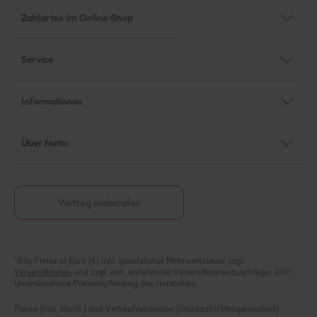
Zahlarten im Online-Shop
Service
Informationen
Über Netto
Vertrag widerrufen
Fußnoten
*Alle Preise in Euro (€) inkl. gesetzlicher Mehrwertsteuer, zzgl.
Versandkosten
und zzgl. evtl. anfallender Versandkostenzuschläge. UVP:
Unverbindliche Preisempfehlung des Herstellers.
Preise (inkl. MwSt.) und Verkaufseinheiten (Stückzahl/Mengeneinheit)
können im Online-Shop abweichen.