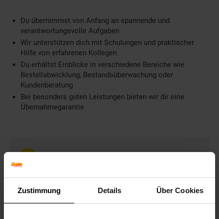
Du übernimmst von Anfang an spannende und
verantwortungsvolle Aufgaben
Wir unterstützen dich mit Schulungen und praktischer
Hilfe von erfahrenen Kollegen
Du erhältst Einblicke in verschiedene Bereiche wie
Bestellabwicklung, Bestandsüberwachung oder
Kundenberatung
Bei besonders guten Leistungen bieten wir dir eine
Übernahmegarantie
Weitere Informationen
Information und Bewerbung
Ausbildungsdauer: 3 Jahre
Zustimmung
Details
Über Cookies
Beginn: August/September
Bewerbungen ab: Einem Jahr vor