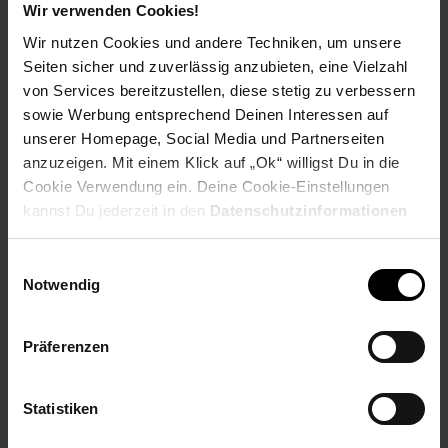
Ausbildungsbeginn
Wir verwenden Cookies!
Schulabschluss: Hauptschulabschluss
Wir nutzen Cookies und andere Techniken, um unsere
Seiten sicher und zuverlässig anzubieten, eine Vielzahl
von Services bereitzustellen, diese stetig zu verbessern
sowie Werbung entsprechend Deinen Interessen auf
Bewerben per Formular
unserer Homepage, Social Media und Partnerseiten
anzuzeigen. Mit einem Klick auf „Ok“ willigst Du in die
Cookie Verwendung ein. Deine Cookie-Einstellungen
kannst Du jederzeit in den
Datenschutzinformationen
ändern bzw. widerrufen.
Folge uns auf Social Media!
Einwilligungsauswahl
Notwendig
Präferenzen
Statistiken
Hinweis: Aus Gründen der leichteren Lesbarkeit verwenden
wir im Textverlauf die männliche Form der Anrede.