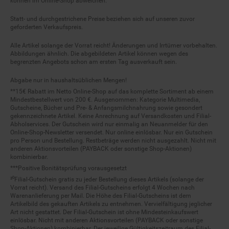
Statt- und durchgestrichene Preise beziehen sich auf unseren zuvor
geforderten Verkaufspreis.
Alle Artikel solange der Vorrat reicht! Änderungen und Irrtümer vorbehalten.
Abbildungen ähnlich. Die abgebildeten Artikel können wegen des
begrenzten Angebots schon am ersten Tag ausverkauft sein.
Abgabe nur in haushaltsüblichen Mengen!
**15€ Rabatt im Netto Online-Shop auf das komplette Sortiment ab einem
Mindestbestellwert von 200 €. Ausgenommen: Kategorie Multimedia,
Gutscheine, Bücher und Pre- & Anfangsmilchnahrung sowie gesondert
gekennzeichnete Artikel. Keine Anrechnung auf Versandkosten und Filial-
Abholservices. Der Gutschein wird nur einmalig an Neuanmelder für den
Online-Shop-Newsletter versendet. Nur online einlösbar. Nur ein Gutschein
pro Person und Bestellung. Restbeträge werden nicht ausgezahlt. Nicht mit
anderen Aktionsvorteilen (PAYBACK oder sonstige Shop-Aktionen)
kombinierbar.
***Positive Bonitätsprüfung vorausgesetzt
²⁰Filial-Gutschein gratis zu jeder Bestellung dieses Artikels (solange der
Vorrat reicht). Versand des Filial-Gutscheins erfolgt 4 Wochen nach
Warenanlieferung per Mail. Die Höhe des Filial-Gutscheins ist dem
Artikelbild des gekauften Artikels zu entnehmen. Vervielfältigung jeglicher
Art nicht gestattet. Der Filial-Gutschein ist ohne Mindesteinkaufswert
einlösbar. Nicht mit anderen Aktionsvorteilen (PAYBACK oder sonstige
Shop-Aktionen) kombinierbar. Der jeweilige Gültigkeitszeitraum des Filial-