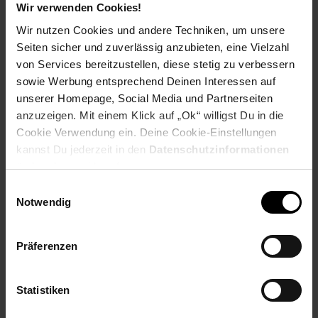
Ausbildungsbeginn
Wir verwenden Cookies!
Schulabschluss: Hauptschulabschluss
Wir nutzen Cookies und andere Techniken, um unsere
Seiten sicher und zuverlässig anzubieten, eine Vielzahl
von Services bereitzustellen, diese stetig zu verbessern
sowie Werbung entsprechend Deinen Interessen auf
Bewerben per Formular
unserer Homepage, Social Media und Partnerseiten
anzuzeigen. Mit einem Klick auf „Ok“ willigst Du in die
Cookie Verwendung ein. Deine Cookie-Einstellungen
kannst Du jederzeit in den
Datenschutzinformationen
ändern bzw. widerrufen.
Folge uns auf Social Media!
Einwilligungsauswahl
Notwendig
Präferenzen
Statistiken
Hinweis: Aus Gründen der leichteren Lesbarkeit verwenden
wir im Textverlauf die männliche Form der Anrede.