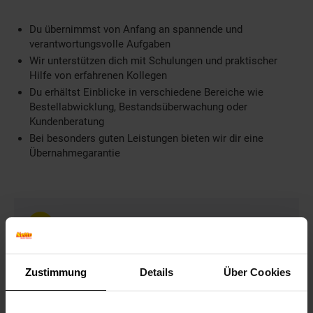
Du übernimmst von Anfang an spannende und
verantwortungsvolle Aufgaben
Wir unterstützen dich mit Schulungen und praktischer
Hilfe von erfahrenen Kollegen
Du erhältst Einblicke in verschiedene Bereiche wie
Bestellabwicklung, Bestandsüberwachung oder
Kundenberatung
Bei besonders guten Leistungen bieten wir dir eine
Übernahmegarantie
Weitere Informationen
Information und Bewerbung
Ausbildungsdauer: 3 Jahre
Zustimmung
Details
Über Cookies
Beginn: August/September
Bewerbungen ab: Einem Jahr vor