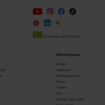
Folge
uns
auf
Bio Zertifizierung
DE-ÖKO-060
Unsere
Siegel
Informationen
Kontakt
Shop
Impressum
pp
Partnerprogramm
Presse
Karriere
AGB
Häufige Fragen (FAQ)