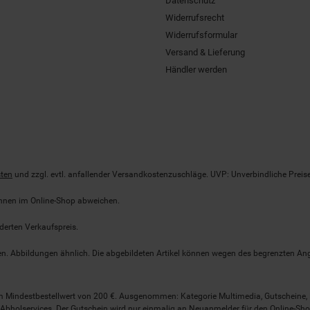
Datenschutz
Widerrufsrecht
Widerrufsformular
Versand & Lieferung
Händler werden
ten
und zzgl. evtl. anfallender Versandkostenzuschläge. UVP: Unverbindliche Preis
önnen im Online-Shop abweichen.
derten Verkaufspreis.
lten. Abbildungen ähnlich. Die abgebildeten Artikel können wegen des begrenzten A
em Mindestbestellwert von 200 €. Ausgenommen: Kategorie Multimedia, Gutscheine
Abholservices. Der Gutschein wird nur einmalig an Neuanmelder für den Online-Shop