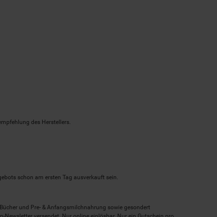
empfehlung des Herstellers.
ngebots schon am ersten Tag ausverkauft sein.
, Bücher und Pre- & Anfangsmilchnahrung sowie gesondert
-Newsletter versendet. Nur online einlösbar. Nur ein Gutschein pro