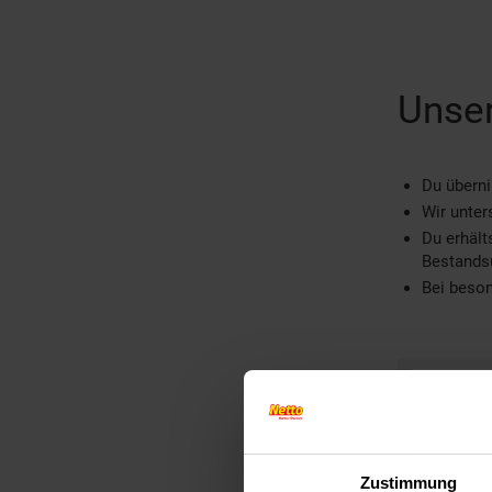
Unser
Du übern
Wir unter
Du erhält
Bestands
Bei beson
W
I
Zustimmung