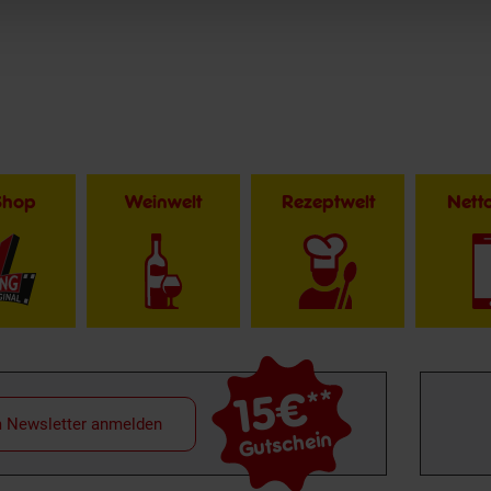
Shop
Weinwelt
Rezeptwelt
Net
15€
**
m Newsletter anmelden
Gutschein