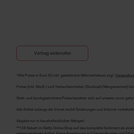
Vertrag widerrufen
Fußnoten
*Alle Preise in Euro (€) inkl. gesetzlicher Mehrwertsteuer, zzgl.
Versandkos
Preise (inkl. MwSt.) und Verkaufseinheiten (Stückzahl/Mengeneinheit) k
Statt- und durchgestrichene Preise beziehen sich auf unseren zuvor gefor
Alle Artikel solange der Vorrat reicht! Änderungen und Irrtümer vorbeha
Abgabe nur in haushaltsüblichen Mengen!
**15€ Rabatt im Netto Online-Shop auf das komplette Sortiment ab ein
gekennzeichnete Artikel. Keine Anrechnung auf Versandkosten und Filial-