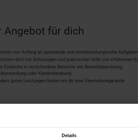
 Angebot für dich
immst von Anfang an spannende und verantwortungsvolle Aufgaben
stützen dich mit Schulungen und praktischer Hilfe von erfahrenen K
st Einblicke in verschiedene Bereiche wie Bestellabwicklung,
überwachung oder Kundenberatung
ders guten Leistungen bieten wir dir eine Übernahmegarantie
eitere Informationen
nformation und Bewerbung
Ausbildungsdauer: 3 Jahre
Details