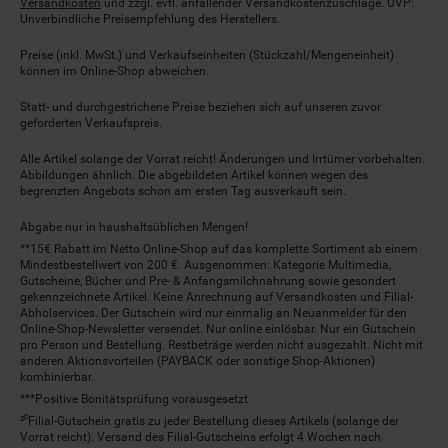
Versandkosten
und zzgl. evtl. anfallender Versandkostenzuschläge. UVP:
Unverbindliche Preisempfehlung des Herstellers.
Preise (inkl. MwSt.) und Verkaufseinheiten (Stückzahl/Mengeneinheit)
können im Online-Shop abweichen.
Statt- und durchgestrichene Preise beziehen sich auf unseren zuvor
geforderten Verkaufspreis.
Alle Artikel solange der Vorrat reicht! Änderungen und Irrtümer vorbehalten.
Abbildungen ähnlich. Die abgebildeten Artikel können wegen des
begrenzten Angebots schon am ersten Tag ausverkauft sein.
Abgabe nur in haushaltsüblichen Mengen!
**15€ Rabatt im Netto Online-Shop auf das komplette Sortiment ab einem
Mindestbestellwert von 200 €. Ausgenommen: Kategorie Multimedia,
Gutscheine, Bücher und Pre- & Anfangsmilchnahrung sowie gesondert
gekennzeichnete Artikel. Keine Anrechnung auf Versandkosten und Filial-
Abholservices. Der Gutschein wird nur einmalig an Neuanmelder für den
Online-Shop-Newsletter versendet. Nur online einlösbar. Nur ein Gutschein
pro Person und Bestellung. Restbeträge werden nicht ausgezahlt. Nicht mit
anderen Aktionsvorteilen (PAYBACK oder sonstige Shop-Aktionen)
kombinierbar.
***Positive Bonitätsprüfung vorausgesetzt
²⁰Filial-Gutschein gratis zu jeder Bestellung dieses Artikels (solange der
Vorrat reicht). Versand des Filial-Gutscheins erfolgt 4 Wochen nach