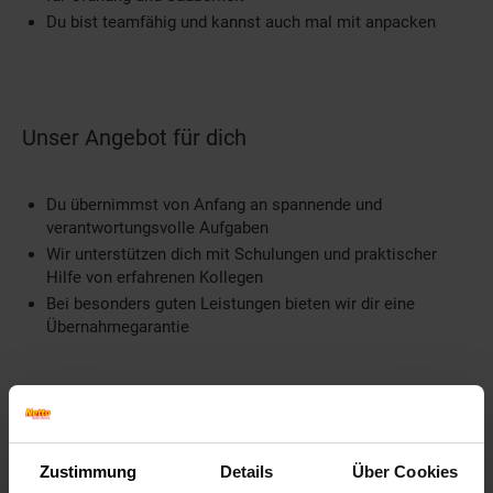
Du bist teamfähig und kannst auch mal mit anpacken
Unser Angebot für dich
Du übernimmst von Anfang an spannende und
verantwortungsvolle Aufgaben
Wir unterstützen dich mit Schulungen und praktischer
Hilfe von erfahrenen Kollegen
Bei besonders guten Leistungen bieten wir dir eine
Übernahmegarantie
Weitere Informationen
Zustimmung
Details
Über Cookies
Information und Bewerbung