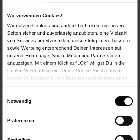
Ausbildungsdauer: 2 Jahre
Beginn: August/September
Wir verwenden Cookies!
Bewerbungen ab: Einem Jahr vor
Ausbildungsbeginn
Wir nutzen Cookies und andere Techniken, um unsere
Schulabschluss: Hauptschulabschluss
Seiten sicher und zuverlässig anzubieten, eine Vielzahl
von Services bereitzustellen, diese stetig zu verbessern
sowie Werbung entsprechend Deinen Interessen auf
unserer Homepage, Social Media und Partnerseiten
anzuzeigen. Mit einem Klick auf „Ok“ willigst Du in die
Bewerben per Formular
Cookie Verwendung ein. Deine Cookie-Einstellungen
kannst Du jederzeit in den
Datenschutzinformationen
ändern bzw. widerrufen.
Einwilligungsauswahl
Folge uns auf Social Media!
Notwendig
Präferenzen
Statistiken