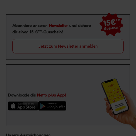
15€
**
Newsletter Anmeldung
Abonniere unseren
Newsletter
und sichere
Gutschein
dir einen 15 €**-Gutschein!
Jetzt zum Newsletter anmelden
Downloade die
Netto plus App!
Unsere Auszeichnungen