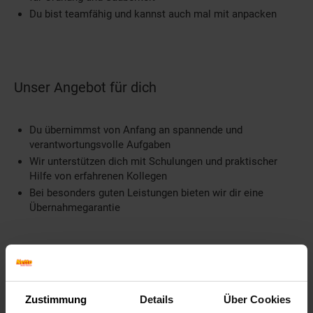
Du bist teamfähig und kannst auch mal mit anpacken
Unser Angebot für dich
Du übernimmst von Anfang an spannende und
verantwortungsvolle Aufgaben
Wir unterstützen dich mit Schulungen und praktischer
Hilfe von erfahrenen Kollegen
Bei besonders guten Leistungen bieten wir dir eine
Übernahmegarantie
Weitere Informationen
Zustimmung
Details
Über Cookies
Information und Bewerbung