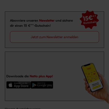
15€
**
Newsletter Anmeldung
Abonniere unseren
Newsletter
und sichere
Gutschein
dir einen 15 €**-Gutschein!
Jetzt zum Newsletter anmelden
Downloade die
Netto plus App!
Unsere Auszeichnungen