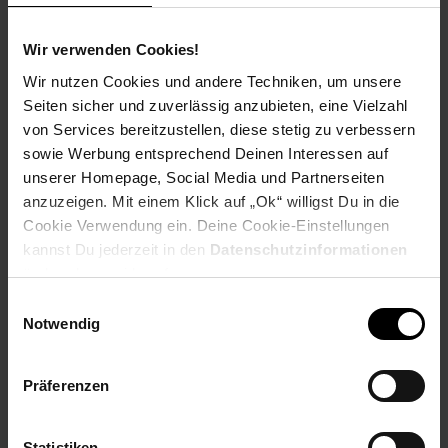
Ausbildungsdauer: 2 Jahre
Beginn: August/September
Wir verwenden Cookies!
Bewerbungen ab: Einem Jahr vor
Ausbildungsbeginn
Wir nutzen Cookies und andere Techniken, um unsere
Schulabschluss: Hauptschulabschluss
Seiten sicher und zuverlässig anzubieten, eine Vielzahl
von Services bereitzustellen, diese stetig zu verbessern
sowie Werbung entsprechend Deinen Interessen auf
unserer Homepage, Social Media und Partnerseiten
anzuzeigen. Mit einem Klick auf „Ok“ willigst Du in die
Bewerben per Formular
Cookie Verwendung ein. Deine Cookie-Einstellungen
kannst Du jederzeit in den
Datenschutzinformationen
ändern bzw. widerrufen.
Einwilligungsauswahl
Folge uns auf Social Media!
Notwendig
Präferenzen
Statistiken