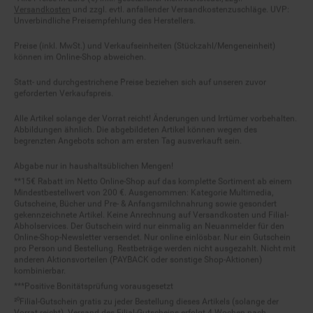
Versandkosten
und zzgl. evtl. anfallender Versandkostenzuschläge. UVP:
Unverbindliche Preisempfehlung des Herstellers.
Preise (inkl. MwSt.) und Verkaufseinheiten (Stückzahl/Mengeneinheit)
können im Online-Shop abweichen.
Statt- und durchgestrichene Preise beziehen sich auf unseren zuvor
geforderten Verkaufspreis.
Alle Artikel solange der Vorrat reicht! Änderungen und Irrtümer vorbehalten.
Abbildungen ähnlich. Die abgebildeten Artikel können wegen des
begrenzten Angebots schon am ersten Tag ausverkauft sein.
Abgabe nur in haushaltsüblichen Mengen!
**15€ Rabatt im Netto Online-Shop auf das komplette Sortiment ab einem
Mindestbestellwert von 200 €. Ausgenommen: Kategorie Multimedia,
Gutscheine, Bücher und Pre- & Anfangsmilchnahrung sowie gesondert
gekennzeichnete Artikel. Keine Anrechnung auf Versandkosten und Filial-
Abholservices. Der Gutschein wird nur einmalig an Neuanmelder für den
Online-Shop-Newsletter versendet. Nur online einlösbar. Nur ein Gutschein
pro Person und Bestellung. Restbeträge werden nicht ausgezahlt. Nicht mit
anderen Aktionsvorteilen (PAYBACK oder sonstige Shop-Aktionen)
kombinierbar.
***Positive Bonitätsprüfung vorausgesetzt
²⁰Filial-Gutschein gratis zu jeder Bestellung dieses Artikels (solange der
Vorrat reicht). Versand des Filial-Gutscheins erfolgt 4 Wochen nach