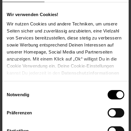
Ausbildungsdauer: 2 Jahre
Beginn: August/September
Wir verwenden Cookies!
Bewerbungen ab: Einem Jahr vor
Ausbildungsbeginn
Wir nutzen Cookies und andere Techniken, um unsere
Schulabschluss: Hauptschulabschluss
Seiten sicher und zuverlässig anzubieten, eine Vielzahl
von Services bereitzustellen, diese stetig zu verbessern
sowie Werbung entsprechend Deinen Interessen auf
unserer Homepage, Social Media und Partnerseiten
anzuzeigen. Mit einem Klick auf „Ok“ willigst Du in die
Bewerben per Formular
Cookie Verwendung ein. Deine Cookie-Einstellungen
kannst Du jederzeit in den
Datenschutzinformationen
ändern bzw. widerrufen.
Einwilligungsauswahl
Folge uns auf Social Media!
Notwendig
Präferenzen
Statistiken