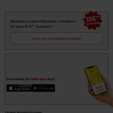
15€
**
Newsletter Anmeldung
Abonniere unseren
Newsletter
und sichere
Gutschein
dir einen 15 €**-Gutschein!
Jetzt zum Newsletter anmelden
Downloade die
Netto plus App!
Unsere Auszeichnungen