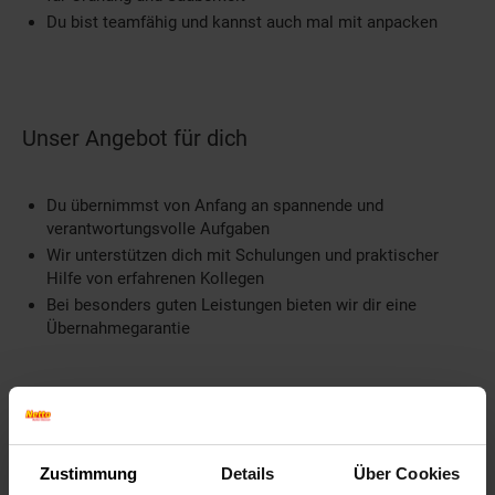
Du bist teamfähig und kannst auch mal mit anpacken
Unser Angebot für dich
Du übernimmst von Anfang an spannende und
verantwortungsvolle Aufgaben
Wir unterstützen dich mit Schulungen und praktischer
Hilfe von erfahrenen Kollegen
Bei besonders guten Leistungen bieten wir dir eine
Übernahmegarantie
Weitere Informationen
Zustimmung
Details
Über Cookies
Information und Bewerbung