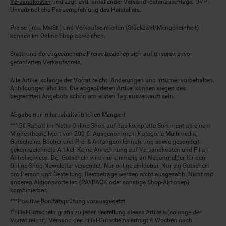
Versandkosten
und zzgl. evtl. anfallender Versandkostenzuschläge. UVP:
Unverbindliche Preisempfehlung des Herstellers.
Preise (inkl. MwSt.) und Verkaufseinheiten (Stückzahl/Mengeneinheit)
können im Online-Shop abweichen.
Statt- und durchgestrichene Preise beziehen sich auf unseren zuvor
geforderten Verkaufspreis.
Alle Artikel solange der Vorrat reicht! Änderungen und Irrtümer vorbehalten.
Abbildungen ähnlich. Die abgebildeten Artikel können wegen des
begrenzten Angebots schon am ersten Tag ausverkauft sein.
Abgabe nur in haushaltsüblichen Mengen!
**15€ Rabatt im Netto Online-Shop auf das komplette Sortiment ab einem
Mindestbestellwert von 200 €. Ausgenommen: Kategorie Multimedia,
Gutscheine, Bücher und Pre- & Anfangsmilchnahrung sowie gesondert
gekennzeichnete Artikel. Keine Anrechnung auf Versandkosten und Filial-
Abholservices. Der Gutschein wird nur einmalig an Neuanmelder für den
Online-Shop-Newsletter versendet. Nur online einlösbar. Nur ein Gutschein
pro Person und Bestellung. Restbeträge werden nicht ausgezahlt. Nicht mit
anderen Aktionsvorteilen (PAYBACK oder sonstige Shop-Aktionen)
kombinierbar.
***Positive Bonitätsprüfung vorausgesetzt
²⁰Filial-Gutschein gratis zu jeder Bestellung dieses Artikels (solange der
Vorrat reicht). Versand des Filial-Gutscheins erfolgt 4 Wochen nach