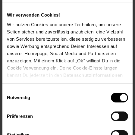
Ausbildungsdauer: 2 Jahre
Beginn: August/September
Wir verwenden Cookies!
Bewerbungen ab: Einem Jahr vor
Ausbildungsbeginn
Wir nutzen Cookies und andere Techniken, um unsere
Schulabschluss: Hauptschulabschluss
Seiten sicher und zuverlässig anzubieten, eine Vielzahl
von Services bereitzustellen, diese stetig zu verbessern
sowie Werbung entsprechend Deinen Interessen auf
unserer Homepage, Social Media und Partnerseiten
anzuzeigen. Mit einem Klick auf „Ok“ willigst Du in die
Bewerben per Formular
Cookie Verwendung ein. Deine Cookie-Einstellungen
kannst Du jederzeit in den
Datenschutzinformationen
ändern bzw. widerrufen.
Einwilligungsauswahl
Folge uns auf Social Media!
Notwendig
Präferenzen
Statistiken