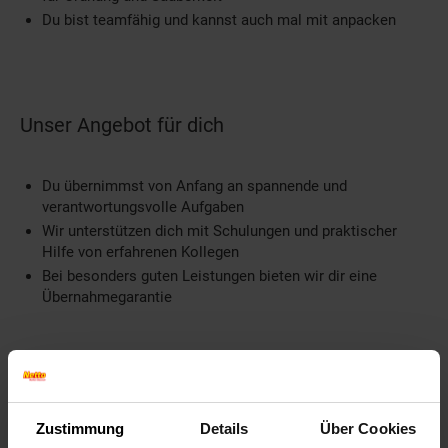
Du bist teamfähig und kannst auch mal mit anpacken
Unser Angebot für dich
Du übernimmst von Anfang an spannende und
verantwortungsvolle Aufgaben
Wir unterstützen dich mit Schulungen und praktischer
Hilfe von erfahrenen Kollegen
Bei besonders guten Leistungen bieten wir dir eine
Übernahmegarantie
Weitere Informationen
Zustimmung
Details
Über Cookies
Information und Bewerbung