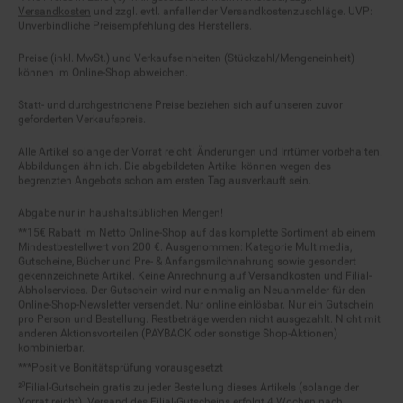
Versandkosten
und zzgl. evtl. anfallender Versandkostenzuschläge. UVP:
Unverbindliche Preisempfehlung des Herstellers.
Preise (inkl. MwSt.) und Verkaufseinheiten (Stückzahl/Mengeneinheit)
können im Online-Shop abweichen.
Statt- und durchgestrichene Preise beziehen sich auf unseren zuvor
geforderten Verkaufspreis.
Alle Artikel solange der Vorrat reicht! Änderungen und Irrtümer vorbehalten.
Abbildungen ähnlich. Die abgebildeten Artikel können wegen des
begrenzten Angebots schon am ersten Tag ausverkauft sein.
Abgabe nur in haushaltsüblichen Mengen!
**15€ Rabatt im Netto Online-Shop auf das komplette Sortiment ab einem
Mindestbestellwert von 200 €. Ausgenommen: Kategorie Multimedia,
Gutscheine, Bücher und Pre- & Anfangsmilchnahrung sowie gesondert
gekennzeichnete Artikel. Keine Anrechnung auf Versandkosten und Filial-
Abholservices. Der Gutschein wird nur einmalig an Neuanmelder für den
Online-Shop-Newsletter versendet. Nur online einlösbar. Nur ein Gutschein
pro Person und Bestellung. Restbeträge werden nicht ausgezahlt. Nicht mit
anderen Aktionsvorteilen (PAYBACK oder sonstige Shop-Aktionen)
kombinierbar.
***Positive Bonitätsprüfung vorausgesetzt
²⁰Filial-Gutschein gratis zu jeder Bestellung dieses Artikels (solange der
Vorrat reicht). Versand des Filial-Gutscheins erfolgt 4 Wochen nach