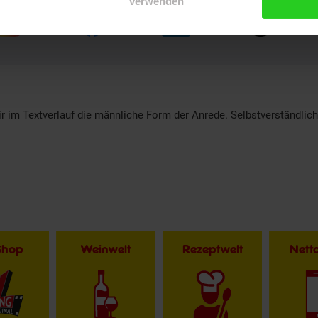
verwenden
r im Textverlauf die männliche Form der Anrede. Selbstverständlic
Shop
Weinwelt
Rezeptwelt
Net