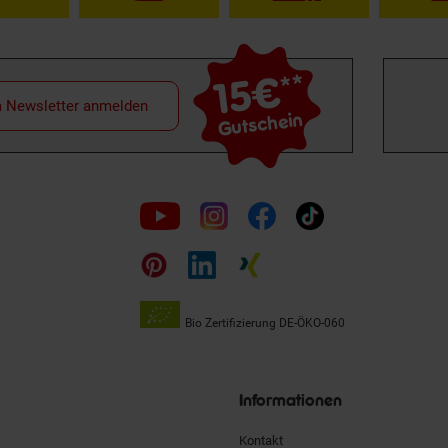
15€
**
m Newsletter anmelden
Gutschein
Folge
uns
auf
Bio Zertifizierung
DE-ÖKO-060
Unsere
Siegel
Informationen
Kontakt