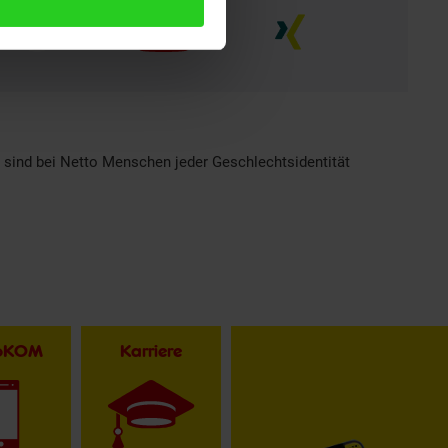
h sind bei Netto Menschen jeder Geschlechtsidentität
toKOM
Karriere