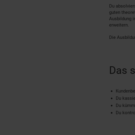
Du absolvier
guten theore
Ausbildung i
erweitern.
Die Ausbildu
Das s
Kundenber
Du kassie
Du kümme
Du kontro