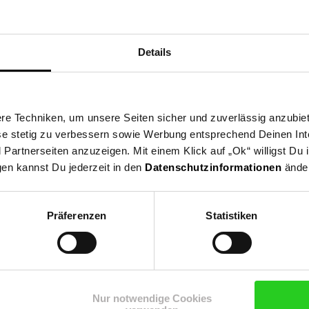
Details
eitere Informationen
nformation und Bewerbung
Ausbildungsdauer: 2 Jahre
e Techniken, um unsere Seiten sicher und zuverlässig anzubiet
Beginn: August/September
ese stetig zu verbessern sowie Werbung entsprechend Deinen In
Bewerbungen ab: Einem Jahr vor Ausbildungsbeginn
artnerseiten anzuzeigen. Mit einem Klick auf „Ok“ willigst Du
Schulabschluss: Hauptschulabschluss
gen kannst Du jederzeit in den
Datenschutzinformationen
änder
Präferenzen
Statistiken
Bewerben per Formular
Nur notwendige Cookies