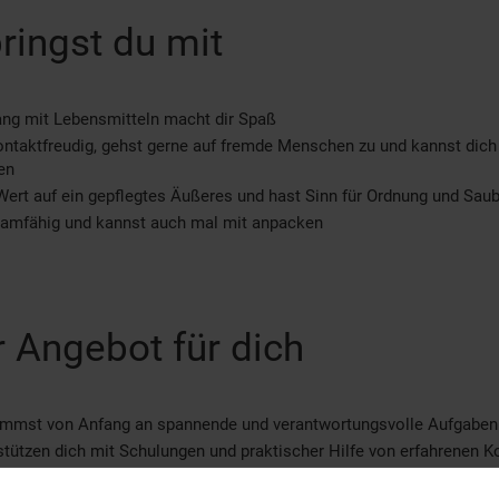
ringst du mit
ng mit Lebensmitteln macht dir Spaß
ontaktfreudig, gehst gerne auf fremde Menschen zu und kannst dich
en
Wert auf ein gepflegtes Äußeres und hast Sinn für Ordnung und Saub
eamfähig und kannst auch mal mit anpacken
 Angebot für dich
immst von Anfang an spannende und verantwortungsvolle Aufgaben
stützen dich mit Schulungen und praktischer Hilfe von erfahrenen K
ders guten Leistungen bieten wir dir eine Übernahmegarantie