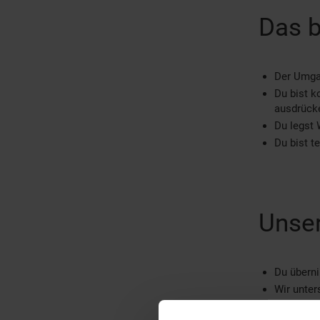
Das b
Der Umga
Du bist k
ausdrück
Du legst 
Du bist t
Unser
Du übern
Wir unter
Bei beson