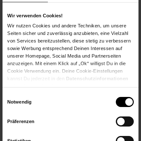
Ausbildungsdauer: 2 Jahre
Beginn: August/September
Wir verwenden Cookies!
Bewerbungen ab: Einem Jahr vor
Ausbildungsbeginn
Wir nutzen Cookies und andere Techniken, um unsere
Schulabschluss: Hauptschulabschluss
Seiten sicher und zuverlässig anzubieten, eine Vielzahl
von Services bereitzustellen, diese stetig zu verbessern
sowie Werbung entsprechend Deinen Interessen auf
unserer Homepage, Social Media und Partnerseiten
anzuzeigen. Mit einem Klick auf „Ok“ willigst Du in die
Bewerben per Formular
Cookie Verwendung ein. Deine Cookie-Einstellungen
kannst Du jederzeit in den
Datenschutzinformationen
ändern bzw. widerrufen.
Einwilligungsauswahl
Folge uns auf Social Media!
Notwendig
Präferenzen
Statistiken