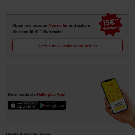
15€
**
Newsletter Anmeldung
Abonniere unseren
Newsletter
und sichere
Gutschein
dir einen 15 €**-Gutschein!
Jetzt zum Newsletter anmelden
Downloade die
Netto plus App!
Unsere Auszeichnungen