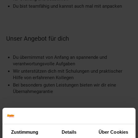
Du bist teamfähig und kannst auch mal mit anpacken
Unser Angebot für dich
Du übernimmst von Anfang an spannende und
verantwortungsvolle Aufgaben
Wir unterstützen dich mit Schulungen und praktischer
Hilfe von erfahrenen Kollegen
Bei besonders guten Leistungen bieten wir dir eine
Übernahmegarantie
Weitere Informationen
Zustimmung
Details
Über Cookies
Information und Bewerbung