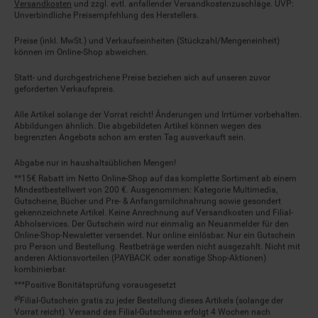
Versandkosten
und zzgl. evtl. anfallender Versandkostenzuschläge. UVP:
Unverbindliche Preisempfehlung des Herstellers.
Preise (inkl. MwSt.) und Verkaufseinheiten (Stückzahl/Mengeneinheit)
können im Online-Shop abweichen.
Statt- und durchgestrichene Preise beziehen sich auf unseren zuvor
geforderten Verkaufspreis.
Alle Artikel solange der Vorrat reicht! Änderungen und Irrtümer vorbehalten.
Abbildungen ähnlich. Die abgebildeten Artikel können wegen des
begrenzten Angebots schon am ersten Tag ausverkauft sein.
Abgabe nur in haushaltsüblichen Mengen!
**15€ Rabatt im Netto Online-Shop auf das komplette Sortiment ab einem
Mindestbestellwert von 200 €. Ausgenommen: Kategorie Multimedia,
Gutscheine, Bücher und Pre- & Anfangsmilchnahrung sowie gesondert
gekennzeichnete Artikel. Keine Anrechnung auf Versandkosten und Filial-
Abholservices. Der Gutschein wird nur einmalig an Neuanmelder für den
Online-Shop-Newsletter versendet. Nur online einlösbar. Nur ein Gutschein
pro Person und Bestellung. Restbeträge werden nicht ausgezahlt. Nicht mit
anderen Aktionsvorteilen (PAYBACK oder sonstige Shop-Aktionen)
kombinierbar.
***Positive Bonitätsprüfung vorausgesetzt
²⁰Filial-Gutschein gratis zu jeder Bestellung dieses Artikels (solange der
Vorrat reicht). Versand des Filial-Gutscheins erfolgt 4 Wochen nach