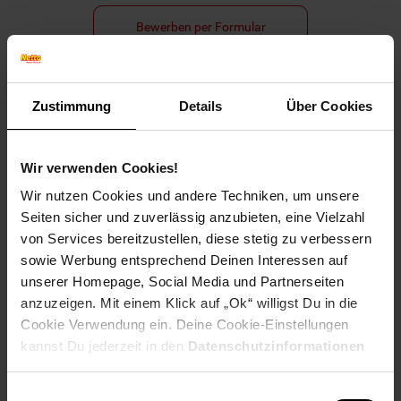
Bewerben per Formular
Zustimmung
Details
Über Cookies
Folge uns auf Social Media!
Wir verwenden Cookies!
Wir nutzen Cookies und andere Techniken, um unsere
Seiten sicher und zuverlässig anzubieten, eine Vielzahl
von Services bereitzustellen, diese stetig zu verbessern
sowie Werbung entsprechend Deinen Interessen auf
unserer Homepage, Social Media und Partnerseiten
Hinweis: Aus Gründen der leichteren Lesbarkeit verwenden
anzuzeigen. Mit einem Klick auf „Ok“ willigst Du in die
wir im Textverlauf die männliche Form der Anrede.
Selbstverständlich sind bei Netto Menschen jeder
Cookie Verwendung ein. Deine Cookie-Einstellungen
Geschlechtsidentität willkommen.
kannst Du jederzeit in den
Datenschutzinformationen
Fußzeile
ändern bzw. widerrufen.
Weitere Online-Angebote
Einwilligungsauswahl