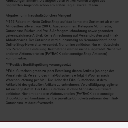
Abbildungen ähnlich. Die abgebildeten Artikel können wegen des
begrenzten Angebots schon am ersten Tag ausverkauft sein.
Abgabe nur in haushaltsüblichen Mengen!
**15€ Rabatt im Netto Online-Shop auf das komplette Sortiment ab einem
Mindestbestellwert von 200 €. Ausgenommen: Kategorie Multimedia,
Gutscheine, Bücher und Pre- & Anfangsmilchnahrung sowie gesondert
gekennzeichnete Artikel. Keine Anrechnung auf Versandkosten und Filial-
Abholservices. Der Gutschein wird nur einmalig an Neuanmelder für den
Online-Shop-Newsletter versendet. Nur online einlösbar. Nur ein Gutschein
pro Person und Bestellung. Restbeträge werden nicht ausgezahlt. Nicht mit
anderen Aktionsvorteilen (PAYBACK oder sonstige Shop-Aktionen)
kombinierbar.
***Positive Bonitätsprüfung vorausgesetzt
²⁰Filial-Gutschein gratis zu jeder Bestellung dieses Artikels (solange der
Vorrat reicht). Versand des Filial-Gutscheins erfolgt 4 Wochen nach
Warenanlieferung per Mail. Die Höhe des Filial-Gutscheins ist dem
Artikelbild des gekauften Artikels zu entnehmen. Vervielfältigung jeglicher
Art nicht gestattet. Der Filial-Gutschein ist ohne Mindesteinkaufswert
einlösbar. Nicht mit anderen Aktionsvorteilen (PAYBACK oder sonstige
Shop-Aktionen) kombinierbar. Der jeweilige Gültigkeitszeitraum des Filial-
Gutscheins ist darauf vermerkt.