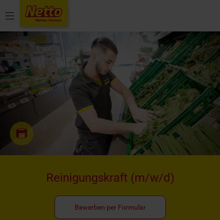
Menü
Reinigungskraft
(m/w/d)
Bewerben per Formular