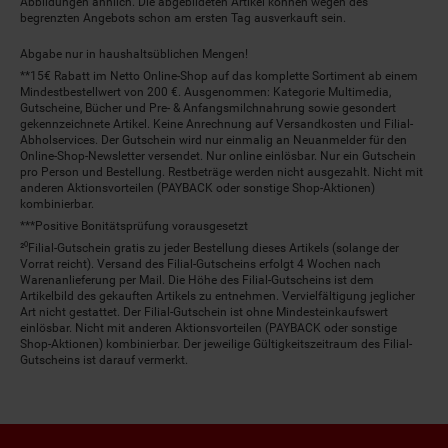
Abbildungen ähnlich. Die abgebildeten Artikel können wegen des
begrenzten Angebots schon am ersten Tag ausverkauft sein.
Abgabe nur in haushaltsüblichen Mengen!
**15€ Rabatt im Netto Online-Shop auf das komplette Sortiment ab einem
Mindestbestellwert von 200 €. Ausgenommen: Kategorie Multimedia,
Gutscheine, Bücher und Pre- & Anfangsmilchnahrung sowie gesondert
gekennzeichnete Artikel. Keine Anrechnung auf Versandkosten und Filial-
Abholservices. Der Gutschein wird nur einmalig an Neuanmelder für den
Online-Shop-Newsletter versendet. Nur online einlösbar. Nur ein Gutschein
pro Person und Bestellung. Restbeträge werden nicht ausgezahlt. Nicht mit
anderen Aktionsvorteilen (PAYBACK oder sonstige Shop-Aktionen)
kombinierbar.
***Positive Bonitätsprüfung vorausgesetzt
²⁰Filial-Gutschein gratis zu jeder Bestellung dieses Artikels (solange der
Vorrat reicht). Versand des Filial-Gutscheins erfolgt 4 Wochen nach
Warenanlieferung per Mail. Die Höhe des Filial-Gutscheins ist dem
Artikelbild des gekauften Artikels zu entnehmen. Vervielfältigung jeglicher
Art nicht gestattet. Der Filial-Gutschein ist ohne Mindesteinkaufswert
einlösbar. Nicht mit anderen Aktionsvorteilen (PAYBACK oder sonstige
Shop-Aktionen) kombinierbar. Der jeweilige Gültigkeitszeitraum des Filial-
Gutscheins ist darauf vermerkt.