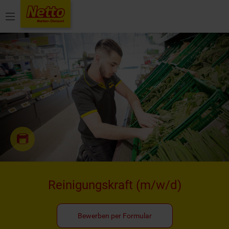
Menü
Reinigungskraft
(m/w/d)
Bewerben per Formular