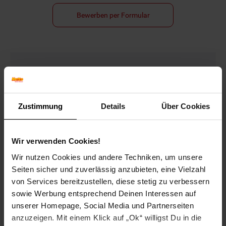
Bewerben per Formular
Folge uns auf Social Media!
Zustimmung
Details
Über Cookies
Wir verwenden Cookies!
Wir nutzen Cookies und andere Techniken, um unsere
Hinweis: Aus Gründen der leichteren Lesbarkeit verwenden
Seiten sicher und zuverlässig anzubieten, eine Vielzahl
wir im Textverlauf die männliche Form der Anrede.
von Services bereitzustellen, diese stetig zu verbessern
Selbstverständlich sind bei Netto Menschen jeder
Geschlechtsidentität willkommen.
sowie Werbung entsprechend Deinen Interessen auf
unserer Homepage, Social Media und Partnerseiten
Fußzeile
Weitere Online-Angebote
anzuzeigen. Mit einem Klick auf „Ok“ willigst Du in die