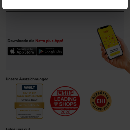
Downloade die
Netto plus App!
Unsere Auszeichnungen
Folge uns auf