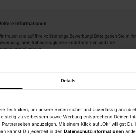
eitere Informationen
ir freuen uns auf Ihre vollständige Bewerbung! Bitte geben Sie in Ihr
ewerbung Ihren frühestmöglichen Eintrittstermin und Ihre
ehaltsvorstellung an.
Details
Bewerben per Formular
e Techniken, um unsere Seiten sicher und zuverlässig anzubiet
ese stetig zu verbessern sowie Werbung entsprechend Deinen In
artnerseiten anzuzeigen. Mit einem Klick auf „Ok“ willigst Du
gen kannst Du jederzeit in den
Datenschutzinformationen
änder