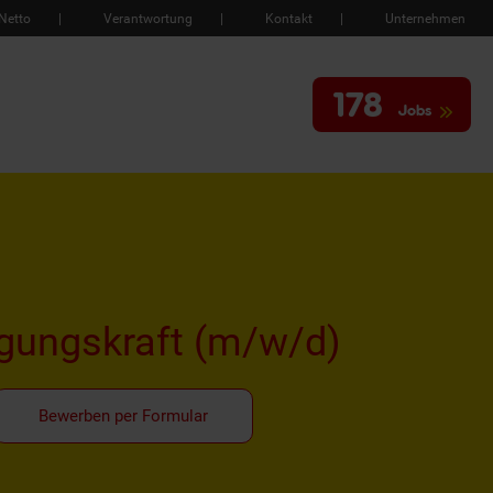
Netto
Verantwortung
Kontakt
Unternehmen
178
Jobs
igungskraft
(m/w/d)
Bewerben per Formular