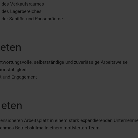
g des Verkaufsraumes
 des Lagerbereiches
 der Sanitär- und Pausenräume
ieten
ntwortungsvolle, selbstständige und zuverlässige Arbeitsweise
ionsfähigkeit
tät und Engagement
ieten
sensicheren Arbeitsplatz in einem stark expandierenden Unternehm
nehmes Betriebsklima in einem motivierten Team