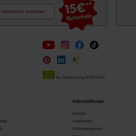
15€
**
m Newsletter anmelden
Gutschein
Folge
uns
auf
Bio Zertifizierung
DE-ÖKO-060
Unsere
Siegel
Informationen
Kontakt
Shop
Impressum
pp
Partnerprogramm
Presse