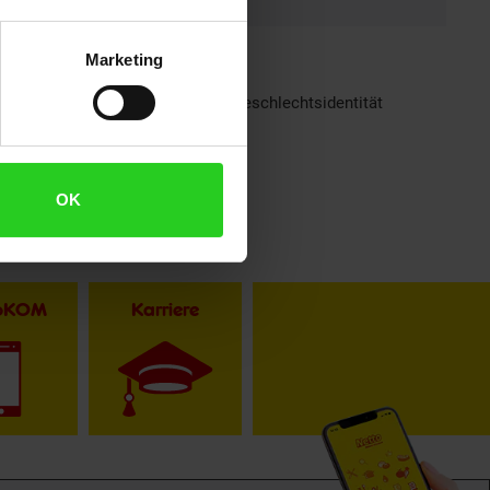
Marketing
h sind bei Netto Menschen jeder Geschlechtsidentität
OK
toKOM
Karriere