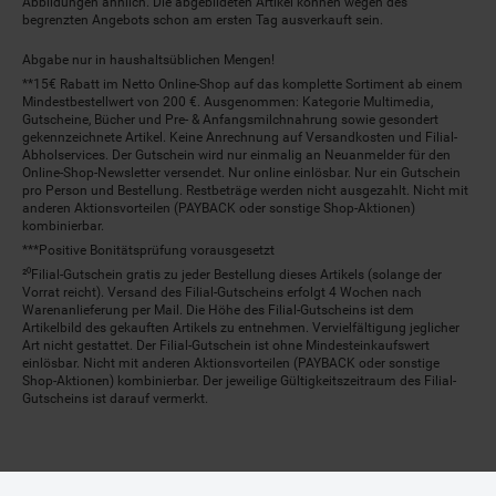
Abbildungen ähnlich. Die abgebildeten Artikel können wegen des
begrenzten Angebots schon am ersten Tag ausverkauft sein.
Abgabe nur in haushaltsüblichen Mengen!
**15€ Rabatt im Netto Online-Shop auf das komplette Sortiment ab einem
Mindestbestellwert von 200 €. Ausgenommen: Kategorie Multimedia,
Gutscheine, Bücher und Pre- & Anfangsmilchnahrung sowie gesondert
gekennzeichnete Artikel. Keine Anrechnung auf Versandkosten und Filial-
Abholservices. Der Gutschein wird nur einmalig an Neuanmelder für den
Online-Shop-Newsletter versendet. Nur online einlösbar. Nur ein Gutschein
pro Person und Bestellung. Restbeträge werden nicht ausgezahlt. Nicht mit
anderen Aktionsvorteilen (PAYBACK oder sonstige Shop-Aktionen)
kombinierbar.
***Positive Bonitätsprüfung vorausgesetzt
²⁰Filial-Gutschein gratis zu jeder Bestellung dieses Artikels (solange der
Vorrat reicht). Versand des Filial-Gutscheins erfolgt 4 Wochen nach
Warenanlieferung per Mail. Die Höhe des Filial-Gutscheins ist dem
Artikelbild des gekauften Artikels zu entnehmen. Vervielfältigung jeglicher
Art nicht gestattet. Der Filial-Gutschein ist ohne Mindesteinkaufswert
einlösbar. Nicht mit anderen Aktionsvorteilen (PAYBACK oder sonstige
Shop-Aktionen) kombinierbar. Der jeweilige Gültigkeitszeitraum des Filial-
Gutscheins ist darauf vermerkt.