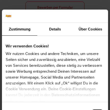
Bewerben per Formular
Zustimmung
Details
Über Cookies
Folge uns auf Social Media!
Wir verwenden Cookies!
Wir nutzen Cookies und andere Techniken, um unsere
Seiten sicher und zuverlässig anzubieten, eine Vielzahl
von Services bereitzustellen, diese stetig zu verbessern
sowie Werbung entsprechend Deinen Interessen auf
unserer Homepage, Social Media und Partnerseiten
Hinweis: Aus Gründen der leichteren Lesbarkeit verwenden
anzuzeigen. Mit einem Klick auf „Ok“ willigst Du in die
wir im Textverlauf die männliche Form der Anrede.
Selbstverständlich sind bei Netto Menschen jeder
Cookie Verwendung ein. Deine Cookie-Einstellungen
Geschlechtsidentität willkommen.
kannst Du jederzeit in den
Datenschutzinformationen
Fußzeile
ändern bzw. widerrufen.
Weitere Online-Angebote
Einwilligungsauswahl