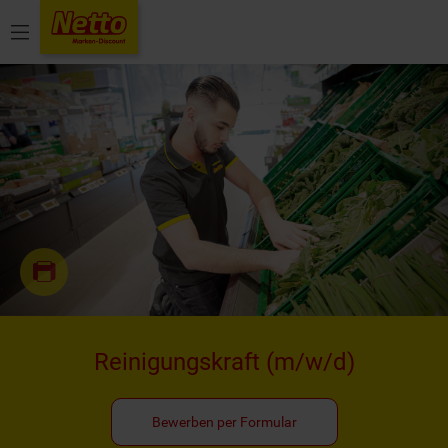
Menü
Reinigungskraft
(m/w/d)
Bewerben per Formular