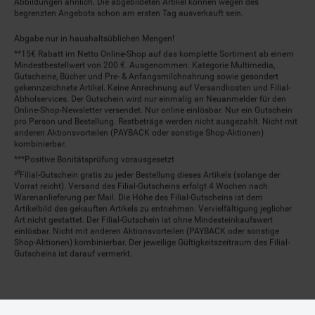
Abbildungen ähnlich. Die abgebildeten Artikel können wegen des
begrenzten Angebots schon am ersten Tag ausverkauft sein.
Abgabe nur in haushaltsüblichen Mengen!
**15€ Rabatt im Netto Online-Shop auf das komplette Sortiment ab einem
Mindestbestellwert von 200 €. Ausgenommen: Kategorie Multimedia,
Gutscheine, Bücher und Pre- & Anfangsmilchnahrung sowie gesondert
gekennzeichnete Artikel. Keine Anrechnung auf Versandkosten und Filial-
Abholservices. Der Gutschein wird nur einmalig an Neuanmelder für den
Online-Shop-Newsletter versendet. Nur online einlösbar. Nur ein Gutschein
pro Person und Bestellung. Restbeträge werden nicht ausgezahlt. Nicht mit
anderen Aktionsvorteilen (PAYBACK oder sonstige Shop-Aktionen)
kombinierbar.
***Positive Bonitätsprüfung vorausgesetzt
²⁰Filial-Gutschein gratis zu jeder Bestellung dieses Artikels (solange der
Vorrat reicht). Versand des Filial-Gutscheins erfolgt 4 Wochen nach
Warenanlieferung per Mail. Die Höhe des Filial-Gutscheins ist dem
Artikelbild des gekauften Artikels zu entnehmen. Vervielfältigung jeglicher
Art nicht gestattet. Der Filial-Gutschein ist ohne Mindesteinkaufswert
einlösbar. Nicht mit anderen Aktionsvorteilen (PAYBACK oder sonstige
Shop-Aktionen) kombinierbar. Der jeweilige Gültigkeitszeitraum des Filial-
Gutscheins ist darauf vermerkt.