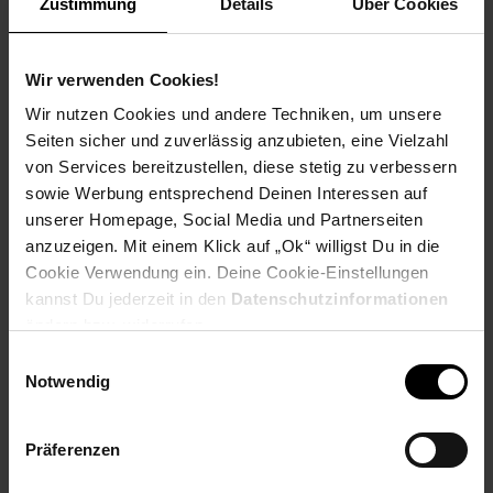
Zustimmung
Details
Über Cookies
Zum Prospekt
Wir verwenden Cookies!
Wir nutzen Cookies und andere Techniken, um unsere
Seiten sicher und zuverlässig anzubieten, eine Vielzahl
von Services bereitzustellen, diese stetig zu verbessern
Filialen in der Nähe
sowie Werbung entsprechend Deinen Interessen auf
unserer Homepage, Social Media und Partnerseiten
anzuzeigen. Mit einem Klick auf „Ok“ willigst Du in die
Netto Marken-Discount
Cookie Verwendung ein. Deine Cookie-Einstellungen
kannst Du jederzeit in den
Datenschutzinformationen
Kurt-Schumacher-Ring 124
ändern bzw. widerrufen.
18146
Rostock
Einwilligungsauswahl
Entfernung: 2.59 km
Notwendig
Öffnungszeiten:
Mo.-Sa.: 7.00 - 21.00 Uhr
Präferenzen
So.: geschlossen