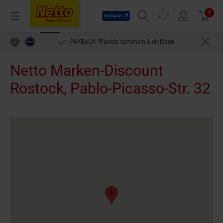
Payback
Prospekte
0
Arti
Menü
Suchfeld einblenden
Filiale finden
Warenkorb
PAYBACK °Punkte sammeln & einlösen
Netto Marken-Discount
Rostock, Pablo-Picasso-Str. 32