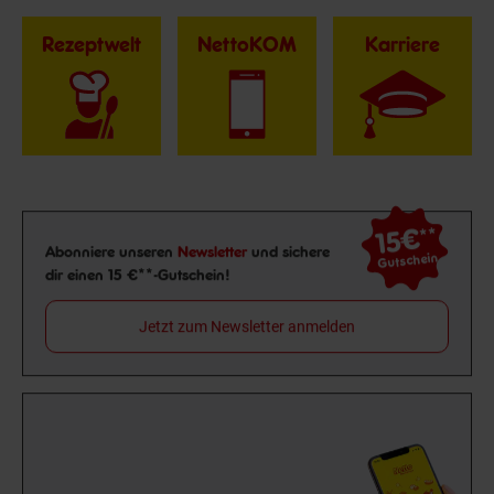
Rezeptwelt
NettoKOM
Karriere
15€
**
Newsletter Anmeldung
Abonniere unseren
Newsletter
und sichere
Gutschein
dir einen 15 €**-Gutschein!
Jetzt zum Newsletter anmelden