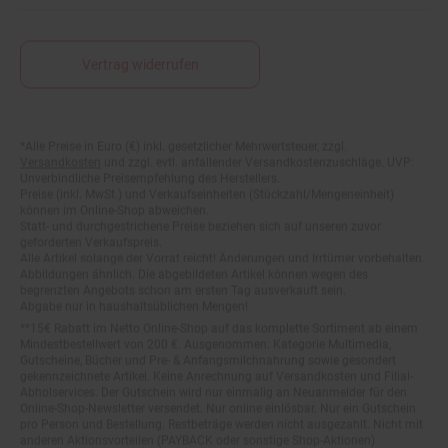
Vertrag widerrufen
Fußnoten
*Alle Preise in Euro (€) inkl. gesetzlicher Mehrwertsteuer, zzgl.
Versandkosten
und zzgl. evtl. anfallender Versandkostenzuschläge. UVP:
Unverbindliche Preisempfehlung des Herstellers.
Preise (inkl. MwSt.) und Verkaufseinheiten (Stückzahl/Mengeneinheit)
können im Online-Shop abweichen.
Statt- und durchgestrichene Preise beziehen sich auf unseren zuvor
geforderten Verkaufspreis.
Alle Artikel solange der Vorrat reicht! Änderungen und Irrtümer vorbehalten.
Abbildungen ähnlich. Die abgebildeten Artikel können wegen des
begrenzten Angebots schon am ersten Tag ausverkauft sein.
Abgabe nur in haushaltsüblichen Mengen!
**15€ Rabatt im Netto Online-Shop auf das komplette Sortiment ab einem
Mindestbestellwert von 200 €. Ausgenommen: Kategorie Multimedia,
Gutscheine, Bücher und Pre- & Anfangsmilchnahrung sowie gesondert
gekennzeichnete Artikel. Keine Anrechnung auf Versandkosten und Filial-
Abholservices. Der Gutschein wird nur einmalig an Neuanmelder für den
Online-Shop-Newsletter versendet. Nur online einlösbar. Nur ein Gutschein
pro Person und Bestellung. Restbeträge werden nicht ausgezahlt. Nicht mit
anderen Aktionsvorteilen (PAYBACK oder sonstige Shop-Aktionen)
kombinierbar.