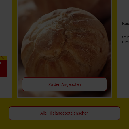
Käs
Stü
Gilt
0 %
9
*
Zu den Angeboten
Alle Filialangebote ansehen