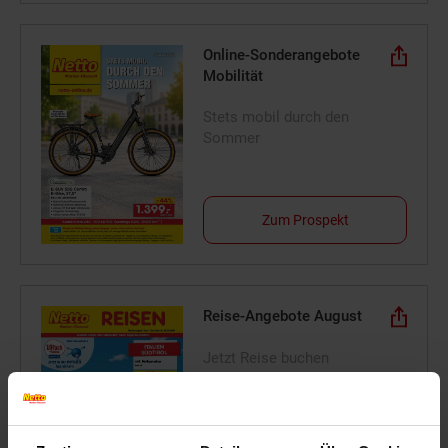
Online-Sonderangebote
Mobilität
Stets mobil durch den
Sommer
Zum Prospekt
Reise-Angebote August
Jetzt Reise buchen