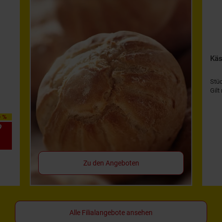
Käs
Stü
Gilt
0 %
9
*
Zu den Angeboten
Alle Filialangebote ansehen