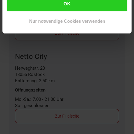
OK
Öffnungszeiten:
Mo.-Sa.: 8.00 - 20.00 Uhr
Nur notwendige Cookies verwenden
So.: geschlossen
Zur Filialseite
Netto City
Herweghstr. 20
18055
Rostock
Entfernung: 2.50 km
Öffnungszeiten:
Mo.-Sa.: 7.00 - 21.00 Uhr
So.: geschlossen
Zur Filialseite