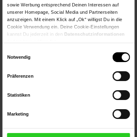
sowie Werbung entsprechend Deinen Interessen auf
Jetzt Reise buchen
unserer Homepage, Social Media und Partnerseiten
anzuzeigen. Mit einem Klick auf „Ok“ willigst Du in die
Cookie Verwendung ein. Deine Cookie-Einstellungen
kannst Du jederzeit in den
Datenschutzinformationen
ändern bzw. widerrufen.
Zum Prospekt
Einwilligungsauswahl
Notwendig
Präferenzen
Filialen in der Nähe
Statistiken
Netto Marken-Discount
Marketing
Kröpeliner Str. 53
18055
Rostock
Entfernung: 1.22 km