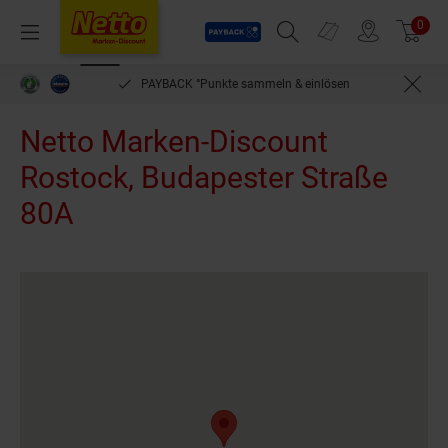
Payback
Prospekte
0
Arti
Menü
Suchfeld einblenden
Filiale finden
Warenkorb
PAYBACK °Punkte sammeln & einlösen
Netto Marken-Discount
Rostock, Budapester Straße
80A