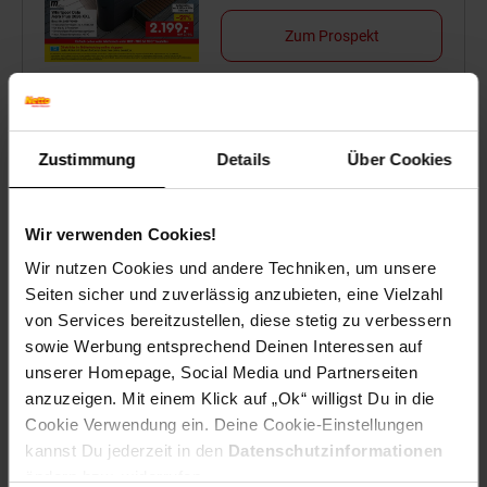
Zum Prospekt
Online-Sonderangebote
Zustimmung
Details
Über Cookies
Mobilität
Stets mobil durch den
Sommer
Wir verwenden Cookies!
Wir nutzen Cookies und andere Techniken, um unsere
Seiten sicher und zuverlässig anzubieten, eine Vielzahl
Zum Prospekt
von Services bereitzustellen, diese stetig zu verbessern
sowie Werbung entsprechend Deinen Interessen auf
unserer Homepage, Social Media und Partnerseiten
anzuzeigen. Mit einem Klick auf „Ok“ willigst Du in die
Reise-Angebote August
Cookie Verwendung ein. Deine Cookie-Einstellungen
kannst Du jederzeit in den
Datenschutzinformationen
Jetzt Reise buchen
ändern bzw. widerrufen.