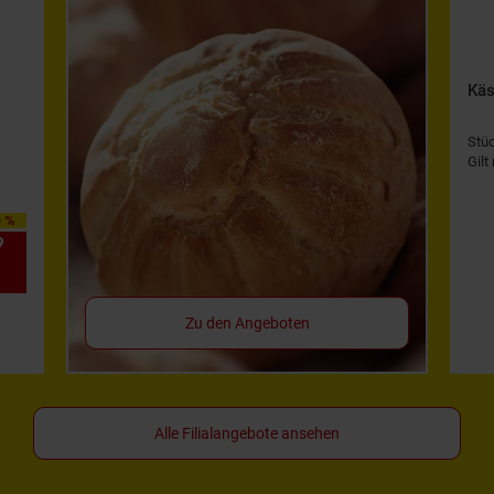
Käs
Stü
Gilt
0 %
9
*
Zu den Angeboten
Alle Filialangebote ansehen