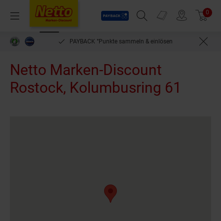
Payback
Prospekte
0
Arti
Menü
Suchfeld einblenden
Filiale finden
Warenkorb
PAYBACK °Punkte sammeln & einlösen
Netto Marken-Discount
Rostock, Kolumbusring 61