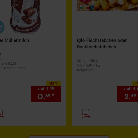
er Müllermilch
iglo Fischstäbchen oder
Backfischstäbchen
l
l
364 g – 450 g
Pfand 0.
25
€
5.53 - 6.84 / kg
t, versch. Sorten
tiefgekühlt
-53 %
-
statt 1.49
statt 4.
0.
*
2.
69
49