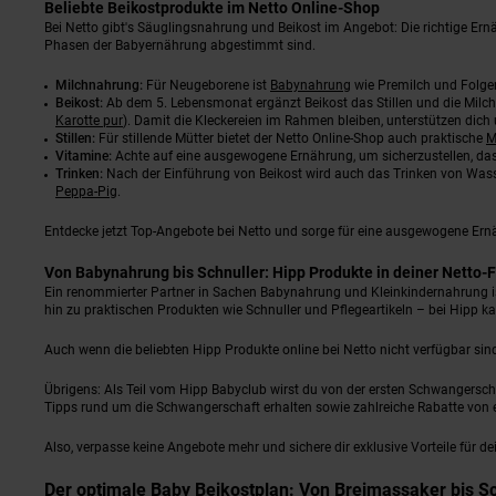
Beliebte Beikostprodukte im Netto Online-Shop
Bei Netto gibt's Säuglingsnahrung und Beikost im Angebot: Die richtige Ernä
Phasen der Babyernährung abgestimmt sind.
Milchnahrung:
Für Neugeborene ist
Babynahrung
wie Premilch und Folgemi
Beikost:
Ab dem 5. Lebensmonat ergänzt Beikost das Stillen und die Milc
Karotte pur
). Damit die Kleckereien im Rahmen bleiben, unterstützen dic
Stillen:
Für stillende Mütter bietet der Netto Online-Shop auch praktische
M
Vitamine:
Achte auf eine ausgewogene Ernährung, um sicherzustellen, das
Trinken:
Nach der Einführung von Beikost wird auch das Trinken von Wasse
Peppa-Pig
.
Entdecke jetzt Top-Angebote bei Netto und sorge für eine ausgewogene Ernä
Von Babynahrung bis Schnuller: Hipp Produkte in deiner Netto-F
Ein renommierter Partner in Sachen Babynahrung und Kleinkindernahrung ist
hin zu praktischen Produkten wie Schnuller und Pflegeartikeln – bei Hipp ka
Auch wenn die beliebten Hipp Produkte online bei Netto nicht verfügbar sin
Übrigens: Als Teil vom Hipp Babyclub wirst du von der ersten Schwangerschaf
Tipps rund um die Schwangerschaft erhalten sowie zahlreiche Rabatte von exk
Also, verpasse keine Angebote mehr und sichere dir exklusive Vorteile für de
Der optimale Baby Beikostplan: Von Breimassaker bis 