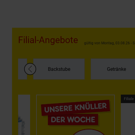
Filial-Angebote
gültig von Montag, 03.08.26 - 
regal &
Backstube
Getränke
kühlung
F
Filiale