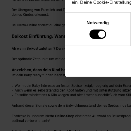
ein. Deine Cookie-Einstellun
Der Übergang von Premilch und Folgemilch zur Beikosternährung sollte für 
deines Kindes erkennst.
Einwilligungsauswahl
Notwendig
Bei Netto-Online findest du eine gelungene Auswahl an Beikostprodukten für 
Beikost Einführung: Wann und wie beginnen?
Ab wann Beikost zufüttern? Der richtige Zeitpunkt für den Start
Der optimale Zeitpunkt, um mit dem Zufüttern zu beginnen, liegt zwischen
Anzeichen, dass dein Kind bereit für Beikost ist: Jetzt ist fütter
Ist dein Baby ready für den nächsten Schritt in der Ernährung? Bestimmte An
Wenn dein Baby Interesse an festen Speisen zeigt, neugierig auf dein Essen
Auch wenn es selbstständig den Kopf halten und mit Unterstützung sitzen 
Es sollte mindestens 6 Kilo wiegen und nicht mehr ausschließlich vom Stil
Anhand dieser Signale sowie dem Entwicklungsstand deines Sprösslings ka
Entdecke in unserem
Netto Online-Shop
eine breite Auswahl an Beikostprodu
optimal vorbereitet sein!