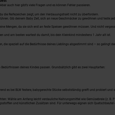
idest
. Aber auch hier gibt’s viele Fragen und es können Fehler passieren.
aby die Reifezeichen zeigt, um den Verdauungstrakt nicht zu überfordern.
ühren. Gib deinem Baby Zeit, sich an neue Geschmäcker zu gewöhnen und teste jede
leine Mengen, da sie sich erst an feste Speisen gewöhnen müssen. Und nicht vergess
en und am besten wartest du damit, bis dein Kleinkind mindestens 1 Jahr alt ist.
n, die speziell auf die Bedürfnisse deines Lieblings abgestimmt sind – so gelingt de
n Bedürfnissen deines Kindes passen. Grundsätzlich gibt es zwei Hauptarten:
hrend es bei BLW festere, babygerechte Stücke selbstständig greift und probiert und
chten: Wähle am Anfang leicht verdauliche Nahrungsmittel wie Gemüsebreie (z. B. P
gsstoffen und künstlichen Zusätzen sind. Für unterwegs eignen sich Quetschbeutel 