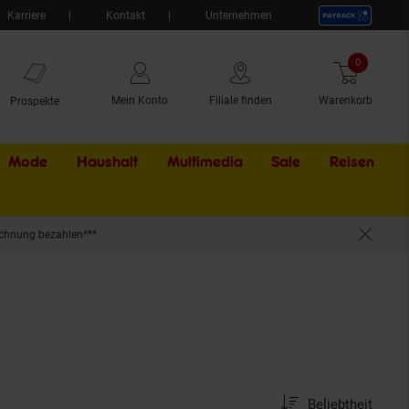
Karriere
Kontakt
Unternehmen
0
Artikel
Mein Konto
Filiale finden
Warenkorb
Prospekte
Mode
Haushalt
Multimedia
Sale
Externer Li
Reisen
chnung bezahlen***
Sortierung
Sortierung:
Beliebtheit