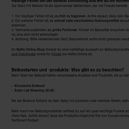
Häufige Fehler bei der Beikost Einführung und wie du sie verme
Der Start mit Beikost ist ein spannender Meilenstein, der viel Freude bereitet
Ein häufiger Fehler ist es,
zu früh zu beginnen
. Achte darauf, dass dein B
Ein weiterer Fehler ist,
zu schnell viele verschiedene Nahrungsmittel
einzuf
erkennen.
Vermeide außerdem
zu große Portionen
. Kinder im Babyalter brauchen k
ist, lass dich nicht entmutigen.
Achtung: Bitte verwende kein Salz! Babybeikost sollte nicht gesalzen werd
Im
Netto Online-Shop
findest du eine vielfältige Auswahl an Beikostprodukte
und Kleinkinder
sowie für
Kinder
bei Netto-Online.de.
Beikostarten und -produkte: Was gibt es zu beachten?
Beim Start der Beikost helfen verschiedene Ansätze und Produkte, die zu de
Klassische Breikost
Baby-Led Weaning (BLW)
Bei der Breikost fütterst du dein Baby mit pürierten oder weichen Breien, wä
Beim Kauf von Beikostprodukten solltest du auf ein paar wichtige Punkte a
ohne Salz. Achte darauf, dass die Produkte möglichst frei von Konservierun
Sortiment findest.