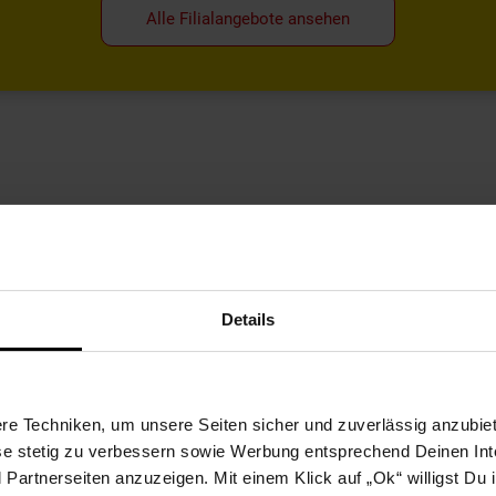
Alle Filialangebote ansehen
gelungenen Start
du dein Baby schrittweise und sicher an feste Nahrung heranführst. Von den ersten
ichen Empfehlungen wird der Start in die Beikostzeit kinderleicht und stressfrei. J
-Ernährung wissen musst
Details
hält – wie Babybrei, pürierte Speisen oder weiches Fingerfood – um es allmählich a
s erstes Beikostprodukt ist Brei aus Gemüse, Obst oder Getreide.
 den ersten Lebensmonaten steht Milchnahrung im Mittelpunkt.
Muttermilch
liefert
e Techniken, um unsere Seiten sicher und zuverlässig anzubiet
üttern und zufüttern. Diese ist speziell auf die Bedürfnisse von Neugeborenen abges
ese stetig zu verbessern sowie Werbung entsprechend Deinen In
artnerseiten anzuzeigen. Mit einem Klick auf „Ok“ willigst Du
ergie und Nährstoffe enthält und so besser zu den wachsenden Ansprüchen und En