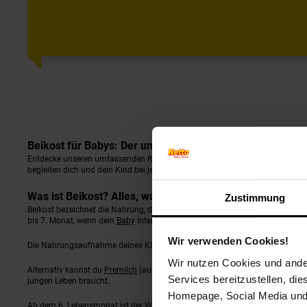
Beikost für Babys: Der umfassende Ratgeber für einen 
Entdecke unseren umfassenden Ratgeber zur Beikosteinführung! Erfahre, wie 
begleiten dich und dein Kind bei jedem Ernährungsschritt. Mit unseren nützl
Was ist Beikost? Alles, was du über den Start der Baby
Zustimmung
Beikost bezeichnet die Nahrung, die dein Kind zusätzlich zur Muttermilch er
bis 7. Monat, wenn dein
Baby
Interesse an Lebensmitteln zeigt. Ein typische
Wir verwenden Cookies!
Die Nahrungsaufnahme deines Kindes verläuft in verschiedenen Phasen. In
Wir nutzen Cookies und ander
Alternativ kannst du
Premilch
(auch
Anfangsmilch
genannt) von Geburt an f
Services bereitzustellen, di
jungen Leben braucht.
Homepage, Social Media und P
Ab dem 6. Lebensmonat ist der Wechsel zu
Folgemilch
möglich, die mehr En