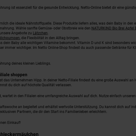
hrung ist essenziell für die gesunde Entwicklung. Netto-Online bietet dir eine güns
lch die ideale Nährstoffquelle. Diese Produkte liefern alles, was dein Baby in den 
hnahrung. Wähle sanfte Gemüse- oder Obstbreie wie den
NATURKIND Bio Brei Apfel
h unsere Angebote zu
Lätzchen
.
ilchpumpen
, die Flexibilität in den Alltag bringen.
s dein Baby alle wichtigen Vitamine bekommt. Vitamin D und K sind besonders wic
r immer wichtiger. Im Netto Online-Shop findest du auch passende Getränke für Kle
hrung deines kleinen Lieblings.
iliale shoppen
 das Unternehmen Hipp. In deiner Netto-Filiale findest du eine große Auswahl an 
nnst du dich auf höchste Qualität verlassen.
d, wartet in den Filialen eine umfangreiche Auswahl auf dich. Nutze einfach unsere
tswoche an begleitet und erhältst wertvolle Unterstützung. Du kannst dich auf indi
lusiven Partnern, die dir den Start ins Familienleben erleichtern.
inen Einkauf!
Schleckermäulchen