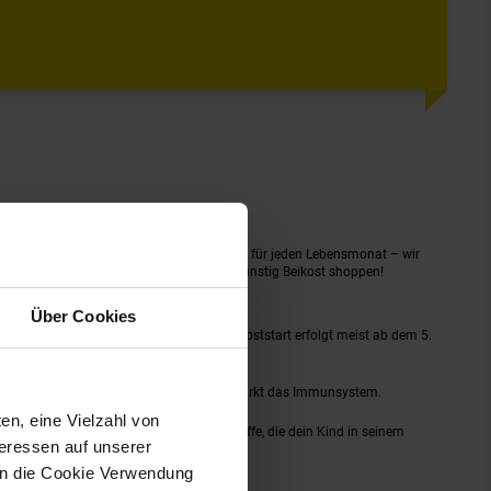
 Brei-Rezepten bis hin zu wertvollen Tipps für jeden Lebensmonat – wir
etzt im Netto Online-Shop informieren und günstig Beikost shoppen!
Über Cookies
n feste Beköstigung zu gewöhnen. Der Beikoststart erfolgt meist ab dem 5.
 eine optimale Nährstoffversorgung und stärkt das Immunsystem.
en, eine Vielzahl von
timmt und enthält alle wichtigen Nährstoffe, die dein Kind in seinem
teressen auf unserer
 in die Cookie Verwendung
twicklungsschritten deines Kindes passt.