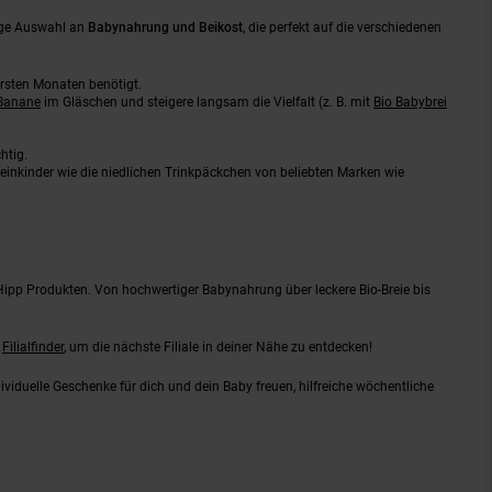
tige Auswahl an
Babynahrung und Beikost
, die perfekt auf die verschiedenen
ersten Monaten benötigt.
 Banane
im Gläschen und steigere langsam die Vielfalt (z. B. mit
Bio Babybrei
htig.
inkinder wie die niedlichen Trinkpäckchen von beliebten Marken wie
Hipp Produkten. Von hochwertiger Babynahrung über leckere Bio-Breie bis
n
Filialfinder
, um die nächste Filiale in deiner Nähe zu entdecken!
viduelle Geschenke für dich und dein Baby freuen, hilfreiche wöchentliche