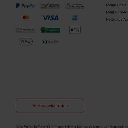
Meine Filiale
Mein Online-
Netto plus A
Vertrag widerrufen
Fußnoten
*Alle Preise in Euro (€) inkl. gesetzlicher Mehrwertsteuer, zzgl.
Versandkos