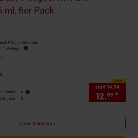
 ml, 6er Pack
ternen
ewertungen
noch 9 Stück verfügbar
 - 3 Werktage
7
/ l
28,
87
€ pro Liter
4
€
14,
94
€
-13 %
Sie Sparen 13 Prozent,
statt
14.
94
Alter Pr
is°Punkte:
6
12.
*
Sie 
99
ra°Punkte:
0
In den Warenkorb