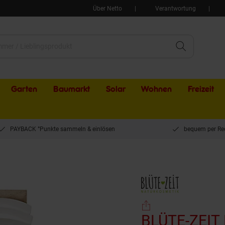
Über Netto
Verantwortung
Garten
Baumarkt
Solar
Wohnen
Freizeit
PAYBACK °Punkte sammeln & einlösen
bequem per Re
BLÜTE-ZEIT Baby Pflegecreme Bio-Calendula 75 ml, 6er Pack
BLÜTE-ZEIT 