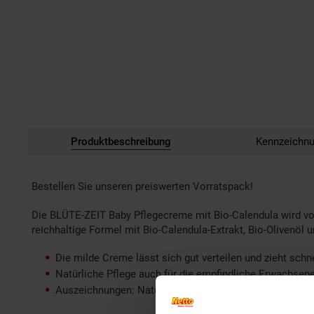
Produktbeschreibung
Kennzeichn
Bestellen Sie unseren preiswerten Vorratspack!
Die BLÜTE-ZEIT Baby Pflegecreme mit Bio-Calendula wird von
reichhaltige Formel mit Bio-Calendula-Extrakt, Bio-Olivenöl
Die milde Creme lässt sich gut verteilen und zieht schne
Natürliche Pflege auch für die empfindliche Erwachsen
Auszeichnungen: Natrue, Vegan