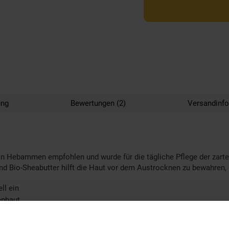
ung
Bewertungen (2)
Versandinf
 Hebammen empfohlen und wurde für die tägliche Pflege der zarten
 und Bio-Sheabutter hilft die Haut vor dem Austrocknen zu bewahren,
ll ein
enhaut