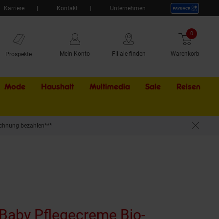
Karriere
Kontakt
Unternehmen
0
Artikel
Mein Konto
Filiale finden
Warenkorb
Prospekte
Mode
Haushalt
Multimedia
Sale
Externer Li
Reisen
chnung bezahlen***
Baby Pflegecreme Bio-