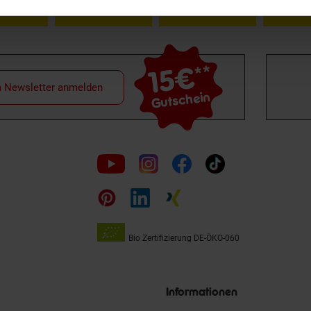
15€
**
m Newsletter anmelden
Gutschein
Folge
uns
auf
Bio Zertifizierung
DE-ÖKO-060
Unsere
Siegel
Informationen