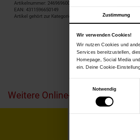
Artikelnummer: 2469696000
EAN: 4311596650149
Zustimmung
Artikel gehört zur Kategorie:
Babycreme & Windeln
Wir verwenden Cookies!
Wir nutzen Cookies und ander
Services bereitzustellen, di
Homepage, Social Media und P
ein. Deine Cookie-Einstellun
Fußzeile
Einwilligungsauswahl
Notwendig
Weitere Online-Angebote
Netto Reisen
TV-