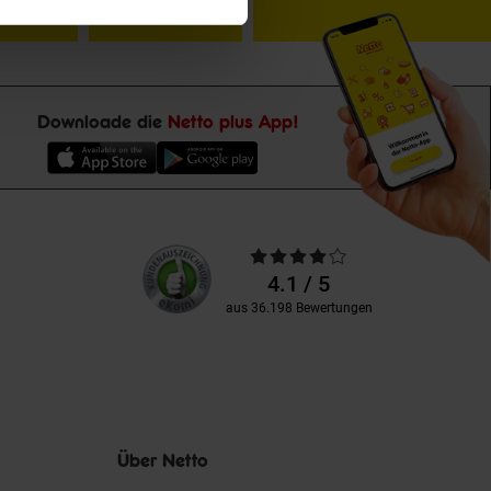
Downloade die
Netto plus App!
Unsere
Durchschnittliche
Kundenbewertungen
Bewertungen
4.1 / 5
aus 36.198 Bewertungen
Über Netto