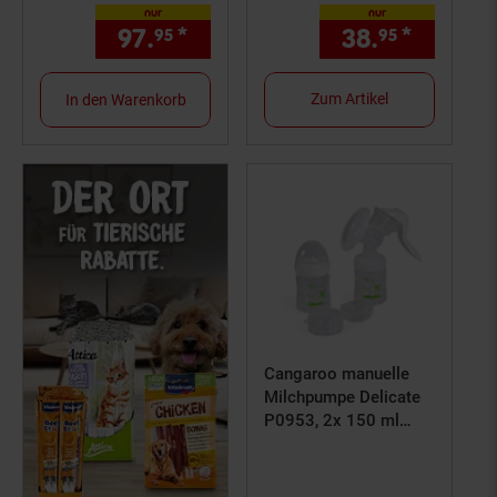
nur
nur
97.
*
nur 97,
€ Sternchen Fußno
38.
*
nur 38,
95
95
95
Zum Artikel
In den Warenkorb
Cangaroo manuelle
Milchpumpe Delicate
P0953, 2x 150 ml
Flasche, Sauger
Gruppe 0+