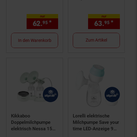
Nasensauger Flaschen
Anzeige mit zwei
grau
Flaschen pink
nur
nur
62.
*
nur 62,
€ Sternchen Fußno
63.
*
nur 63,
95
95
95
Zum Artikel
In den Warenkorb
Kikkaboo
Lorelli elektrische
Doppelmilchpumpe
Milchpumpe Save your
elektrisch Nessa 150
time LED-Anzeige 9
ml Flasche,
Pumpstärken Flasche