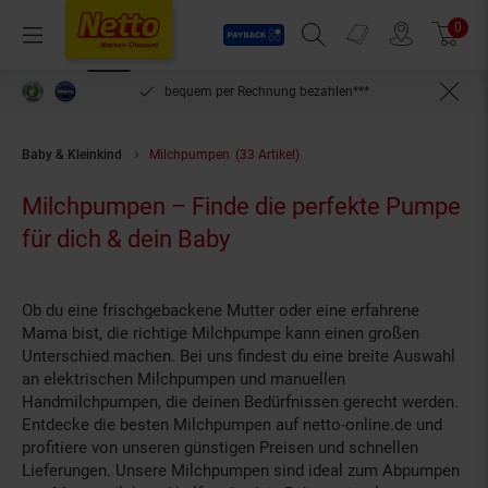
Payback
Prospekte
0
Arti
Menü
Suchfeld einblenden
Filiale finden
Warenkorb
len***
kein Mindestbestellwert
Baby & Kleinkind
Milchpumpen
(33 Artikel)
Milchpumpen – Finde die perfekte Pumpe
für dich & dein Baby
Ob du eine frischgebackene Mutter oder eine erfahrene
Mama bist, die richtige Milchpumpe kann einen großen
Unterschied machen. Bei uns findest du eine breite Auswahl
an elektrischen Milchpumpen und manuellen
Handmilchpumpen, die deinen Bedürfnissen gerecht werden.
Entdecke die besten Milchpumpen auf netto-online.de und
profitiere von unseren günstigen Preisen und schnellen
Lieferungen. Unsere Milchpumpen sind ideal zum Abpumpen