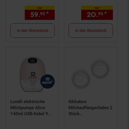
weiß
nur
nur
59.
*
nur 59,
€ Sternchen Fußno
20.
*
nur 20
95
95
95
In den Warenkorb
In den Warenkorb
Lorelli elektrische
Kikkaboo
Milchpumpe Alice
Milchauffangschalen 2
140ml USB-Kabel 9
Stück
Stufen 3 Modi LED-
Fassungsvermögen 30
Anzeige rosa
ml