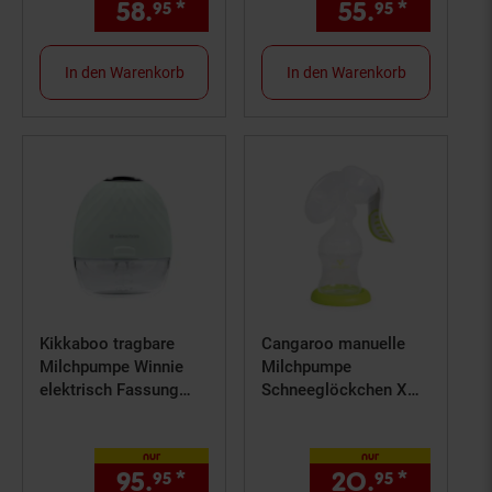
58.
*
nur 58,
€ Sternchen Fußno
55.
*
nur 55,
95
95
95
In den Warenkorb
In den Warenkorb
Kikkaboo tragbare
Cangaroo manuelle
Milchpumpe Winnie
Milchpumpe
elektrisch Fassung
Schneeglöckchen XN-
140 ml
J203, verschiedene
Speicherfunktion grün
Pumpstärken
nur
nur
95.
*
nur 95,
€ Sternchen Fußno
20.
*
nur 20
95
95
95