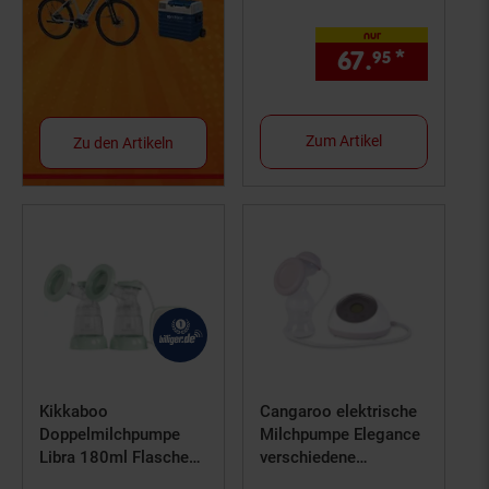
nur
67.
*
nur 67,
95
Zum Artikel
Zu den Artikeln
Kikkaboo
Cangaroo elektrische
Doppelmilchpumpe
Milchpumpe Elegance
Libra 180ml Flasche
verschiedene
LED-Touchscreen-
Funktionen und