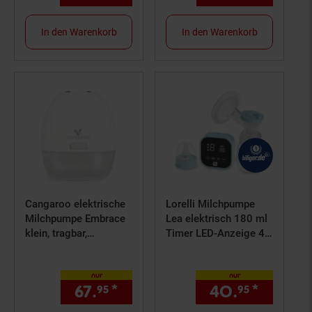
In den Warenkorb
In den Warenkorb
Cangaroo elektrische
Lorelli Milchpumpe
Milchpumpe Embrace
Lea elektrisch 180 ml
klein, tragbar,
Timer LED-Anzeige 4
verschiedene
Modi 9 Vakuumstufen
Funktionen weiß
blau
nur
nur
67.
*
nur 67,
€ Sternchen Fußno
40.
*
nur 40
95
95
95