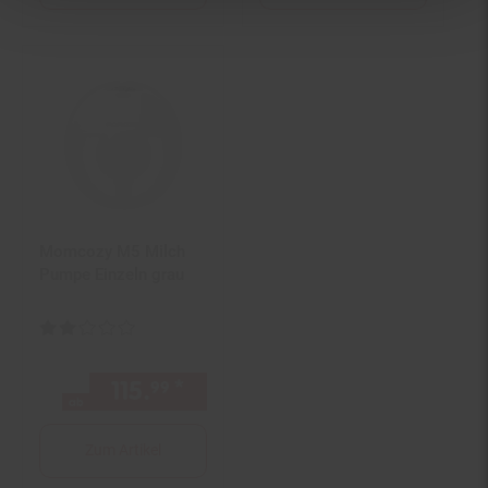
Momcozy M5 Milch
Pumpe Einzeln grau
Kundenbewertung: 2 von 5 Sternen
115.
*
ab 115,
€ Sternchen Fußno
99
99
ab
Zum Artikel