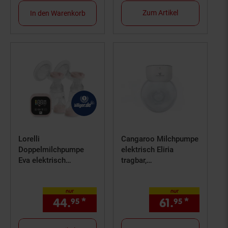
Zum Artikel
In den Warenkorb
Lorelli
Cangaroo Milchpumpe
Doppelmilchpumpe
elektrisch Eliria
Eva elektrisch
tragbar,
Fassungsvermögen
Fassungsvermögen
180ml USB-Kabel
180ml, Ventil weiß
nur
nur
Timer rosa
44.
*
nur 44,
€ Sternchen Fußn
61.
*
nur 61,
95
95
95