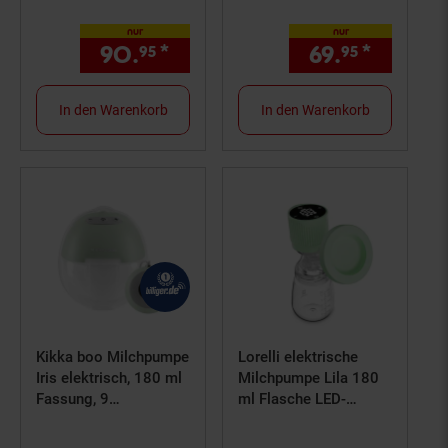
Display Nachtlicht
Pumpstärken beige
nur
nur
grün
90.
*
nur 90,
€ Sternchen Fußn
69.
*
nur 69,
95
95
95
In den Warenkorb
In den Warenkorb
Kikka boo Milchpumpe
Lorelli elektrische
Iris elektrisch, 180 ml
Milchpumpe Lila 180
Fassung, 9
ml Flasche LED-
Saugstufen, zwei
Anzeige Timer 3 Modi
Modis grün
grün