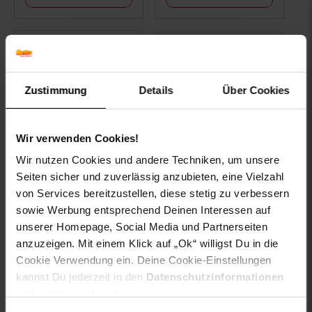
Zustimmung
Details
Über Cookies
Wir verwenden Cookies!
Wir nutzen Cookies und andere Techniken, um unsere
Lorelli elektrische
Seiten sicher und zuverlässig anzubieten, eine Vielzahl
Milchpumpe Daily
Comfort Touchscreen,
von Services bereitzustellen, diese stetig zu verbessern
180 ml, Schutzdeckel
sowie Werbung entsprechend Deinen Interessen auf
pink
unserer Homepage, Social Media und Partnerseiten
anzuzeigen. Mit einem Klick auf „Ok“ willigst Du in die
nur
57.
*
nur 57,
€ Sternchen Fußno
Cookie Verwendung ein. Deine Cookie-Einstellungen
95
95
kannst Du jederzeit in den
Datenschutzinformationen
ändern bzw. widerrufen.