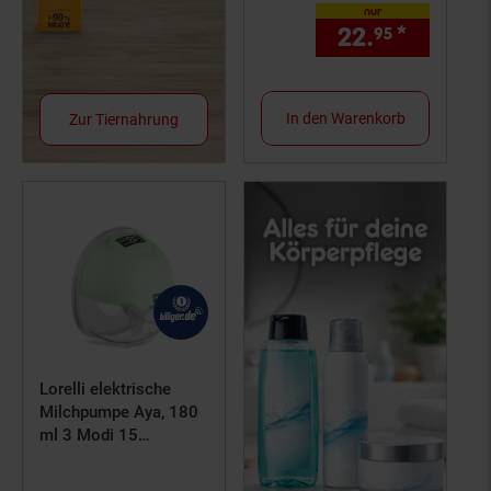
nur
22.
*
nur 22,
95
In den Warenkorb
Zur Tiernahrung
Lorelli elektrische
Milchpumpe Aya, 180
ml 3 Modi 15
Vakuumstufen Timer
tragbar grün