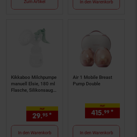
Zum Artikel
In den Warenkorb
Kikkaboo Milchpumpe
Air 1 Mobile Breast
manuell Elsie, 180 ml
Pump Double
Flasche, Silikonsauger
Gruppe 0+ hellgrün
nur
nur
415.
*
nur 415
99
29.
*
nur 29,
€ Sternchen Fußno
95
95
In den Warenkorb
In den Warenkorb