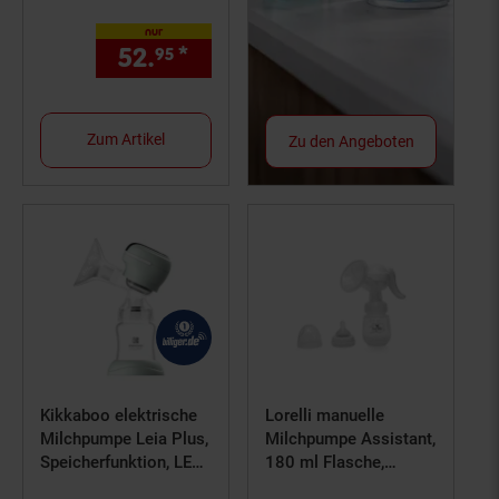
nur
52.
*
nur 52,
€ Sternchen Fußno
95
95
Zum Artikel
Zu den Angeboten
Kikkaboo elektrische
Lorelli manuelle
Milchpumpe Leia Plus,
Milchpumpe Assistant,
Speicherfunktion, LED-
180 ml Flasche,
Touchscreen hellgrün
ergonomischer Griff