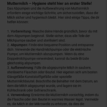
Muttermilch – Hygiene steht hier an erster Stelle!
Das Abpumpen und die Aufbewahrung von Muttermilch
erfordern einige wichtige Schritte, um sicherzustellen, dass die
Milch sicher und hygienisch bleibt. Hier sind einige Tipps, die dir
helfen können:
Vorbereitung
: Wasche deine Hände gründlich, bevor du mit
dem Abpumpen beginnst. Stelle sicher, dass alle Teile der
Milchpumpe sauber und sterilisiert sind.
Abpumpen
: Finde eine bequeme Position und entspanne
dich. Verwende die Handmilchpumpe oder die elektrische
Pumpe, um Muttermilch abzupumpen. Wenn du eine
Doppelmilchpumpe verwendest, kannst du beide Brüste
gleichzeitig abpumpen.
Aufbewahrung
: Fülle die abgepumpte Milch in saubere,
sterilisierte Flaschen oder Beutel. Hier eigenen sich am besten
Glasgefäße Kunststoffgefäße oder spezielle
Muttermilchbeutel. Beschrifte die Behälter mit dem Datum, an
dem die Milch abgepumpt wurde, und lagere sie im
Kühlschrank oder Gefrierschrank.
Verwendung
: Erwärme die Muttermilch vorsichtig, indem du
die Flasche oder den Beutel in warmes Wasser legst. Vermeide
es, die Milch in der Mikrowelle zu erhitzen, da dies die