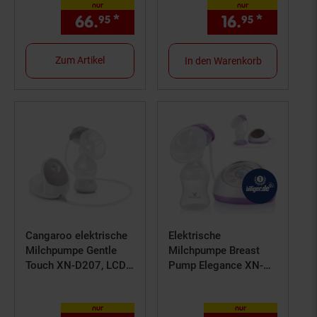
nur
nur
Muttermilchsammler
66.
*
nur 66,
€ Sternchen Fußno
16.
*
nur 16,
95
95
95
weiß uni
Zum Artikel
In den Warenkorb
Cangaroo elektrische
Elektrische
Milchpumpe Gentle
Milchpumpe Breast
Touch XN-D207, LCD-
Pump Elegance XN-
Anzeige, einstellbar
D211, verschiedene
Pumpstärken
nur
nur