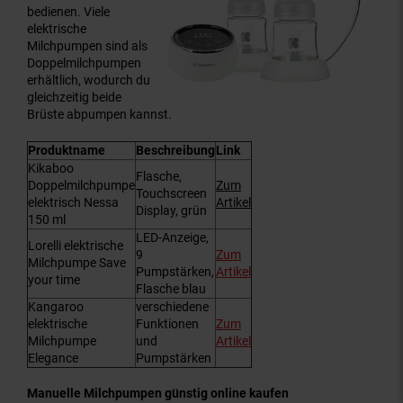
bedienen. Viele
elektrische
Milchpumpen sind als
Doppelmilchpumpen
erhältlich, wodurch du
gleichzeitig beide
Brüste abpumpen kannst.
Produktname
Beschreibung
Link
Kikaboo
Flasche,
Doppelmilchpumpe
Zum
Touchscreen
elektrisch Nessa
Artikel
Display, grün
150 ml
LED-Anzeige,
Lorelli elektrische
9
Zum
Milchpumpe Save
Pumpstärken,
Artikel
your time
Flasche blau
Kangaroo
verschiedene
elektrische
Funktionen
Zum
Milchpumpe
und
Artikel
Elegance
Pumpstärken
Manuelle Milchpumpen günstig online kaufen