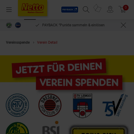
Payback
Prospekte
0
Arti
Menü
Suchfeld einblenden
Filiale finden
Warenkorb
PAYBACK °Punkte sammeln & einlösen
Vereinsspende
Verein Detail