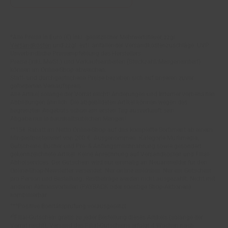
Fußnoten
*Alle Preise in Euro (€) inkl. gesetzlicher Mehrwertsteuer, zzgl.
Versandkosten
und zzgl. evtl. anfallender Versandkostenzuschläge. UVP:
Unverbindliche Preisempfehlung des Herstellers.
Preise (inkl. MwSt.) und Verkaufseinheiten (Stückzahl/Mengeneinheit)
können im Online-Shop abweichen.
Statt- und durchgestrichene Preise beziehen sich auf unseren zuvor
geforderten Verkaufspreis.
Alle Artikel solange der Vorrat reicht! Änderungen und Irrtümer vorbehalten.
Abbildungen ähnlich. Die abgebildeten Artikel können wegen des
begrenzten Angebots schon am ersten Tag ausverkauft sein.
Abgabe nur in haushaltsüblichen Mengen!
**15€ Rabatt im Netto Online-Shop auf das komplette Sortiment ab einem
Mindestbestellwert von 200 €. Ausgenommen: Kategorie Multimedia,
Gutscheine, Bücher und Pre- & Anfangsmilchnahrung sowie gesondert
gekennzeichnete Artikel. Keine Anrechnung auf Versandkosten und Filial-
Abholservices. Der Gutschein wird nur einmalig an Neuanmelder für den
Online-Shop-Newsletter versendet. Nur online einlösbar. Nur ein Gutschein
pro Person und Bestellung. Restbeträge werden nicht ausgezahlt. Nicht mit
anderen Aktionsvorteilen (PAYBACK oder sonstige Shop-Aktionen)
kombinierbar.
***Positive Bonitätsprüfung vorausgesetzt
²⁰Filial-Gutschein gratis zu jeder Bestellung dieses Artikels (solange der
Vorrat reicht). Versand des Filial-Gutscheins erfolgt 4 Wochen nach
Warenanlieferung per Mail. Die Höhe des Filial-Gutscheins ist dem