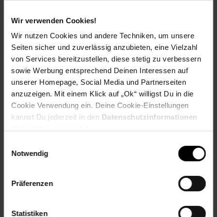
Welchen Verein du in deiner Region unterstützen kannst
findest du hier heraus:
Wir verwenden Cookies!
Wir nutzen Cookies und andere Techniken, um unsere
Seiten sicher und zuverlässig anzubieten, eine Vielzahl
von Services bereitzustellen, diese stetig zu verbessern
sowie Werbung entsprechend Deinen Interessen auf
Zurück zu Vereinsspende
unserer Homepage, Social Media und Partnerseiten
anzuzeigen. Mit einem Klick auf „Ok“ willigst Du in die
Weitere Online-Angebote
Fußzeile
Cookie Verwendung ein. Deine Cookie-Einstellungen
kannst Du jederzeit in den
Datenschutzinformationen
ändern bzw. widerrufen.
Netto Reisen
TV-Shop
Weinwelt
Einwilligungsauswahl
Notwendig
Präferenzen
Rezeptwelt
NettoKOM
Karriere
Statistiken