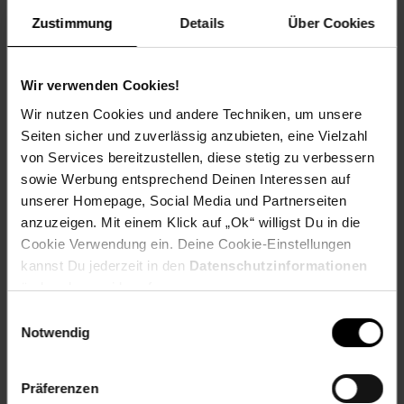
Unterstützung.
Zustimmung
Details
Über Cookies
Spende für einen Verein in deiner Region, indem du an der
Kasse auf den nächsten 10 ct Betrag aufrundest oder dein
Pfand am Pfandautomaten spendest.
Wir verwenden Cookies!
Welchen Verein du in deiner Region unterstützen kannst
Wir nutzen Cookies und andere Techniken, um unsere
findest du hier heraus:
Seiten sicher und zuverlässig anzubieten, eine Vielzahl
von Services bereitzustellen, diese stetig zu verbessern
sowie Werbung entsprechend Deinen Interessen auf
unserer Homepage, Social Media und Partnerseiten
anzuzeigen. Mit einem Klick auf „Ok“ willigst Du in die
Zurück zu Vereinsspende
Cookie Verwendung ein. Deine Cookie-Einstellungen
kannst Du jederzeit in den
Datenschutzinformationen
Weitere Online-Angebote
Fußzeile
ändern bzw. widerrufen.
Einwilligungsauswahl
Notwendig
Netto Reisen
TV-Shop
Weinwelt
Präferenzen