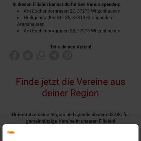
In diesen Filialen kannst du für den Verein spenden:
Am Eschenbornrasen 27, 37213 Witzenhausen
Heiligenstädter Str. 35, 37318 Kirchgandern-
Arenshausen
Am Eschenbornrasen 25, 37213 Witzenhausen
Teile deinen Verein!
Finde jetzt die Vereine aus
deiner Region
Unterstütze deine Region und spende ab dem 03.08. für
gemeinnützige Vereine in unseren Filialen!
Rund 1400 gemeinnützige Vereine nehmen deutschlandweit
als Spendenpartner teil und freuen sich über deine