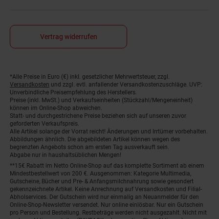
Vertrag widerrufen
Fußnoten
*Alle Preise in Euro (€) inkl. gesetzlicher Mehrwertsteuer, zzgl.
Versandkosten
und zzgl. evtl. anfallender Versandkostenzuschläge. UVP:
Unverbindliche Preisempfehlung des Herstellers.
Preise (inkl. MwSt.) und Verkaufseinheiten (Stückzahl/Mengeneinheit)
können im Online-Shop abweichen.
Statt- und durchgestrichene Preise beziehen sich auf unseren zuvor
geforderten Verkaufspreis.
Alle Artikel solange der Vorrat reicht! Änderungen und Irrtümer vorbehalten.
Abbildungen ähnlich. Die abgebildeten Artikel können wegen des
begrenzten Angebots schon am ersten Tag ausverkauft sein.
Abgabe nur in haushaltsüblichen Mengen!
**15€ Rabatt im Netto Online-Shop auf das komplette Sortiment ab einem
Mindestbestellwert von 200 €. Ausgenommen: Kategorie Multimedia,
Gutscheine, Bücher und Pre- & Anfangsmilchnahrung sowie gesondert
gekennzeichnete Artikel. Keine Anrechnung auf Versandkosten und Filial-
Abholservices. Der Gutschein wird nur einmalig an Neuanmelder für den
Online-Shop-Newsletter versendet. Nur online einlösbar. Nur ein Gutschein
pro Person und Bestellung. Restbeträge werden nicht ausgezahlt. Nicht mit