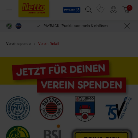
Payback
Prospekte
0
Arti
Menü
Suchfeld einblenden
Filiale finden
Warenkorb
PAYBACK °Punkte sammeln & einlösen
Vereinsspende
Verein Detail