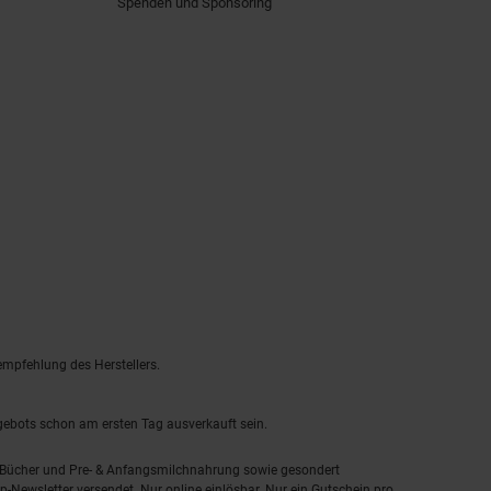
Spenden und Sponsoring
empfehlung des Herstellers.
ngebots schon am ersten Tag ausverkauft sein.
, Bücher und Pre- & Anfangsmilchnahrung sowie gesondert
-Newsletter versendet. Nur online einlösbar. Nur ein Gutschein pro