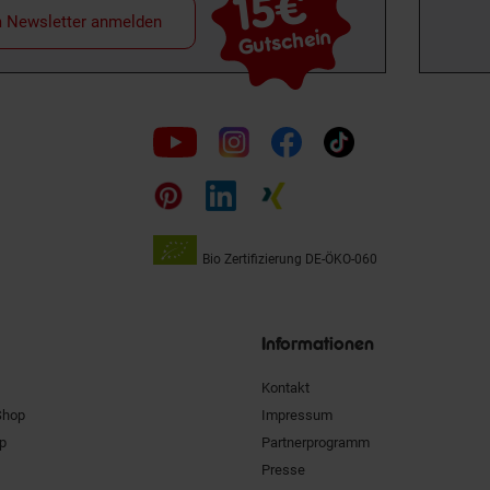
15€
**
m Newsletter anmelden
Gutschein
Folge
uns
auf
Bio Zertifizierung
DE-ÖKO-060
Unsere
Siegel
Informationen
Kontakt
Shop
Impressum
pp
Partnerprogramm
Presse