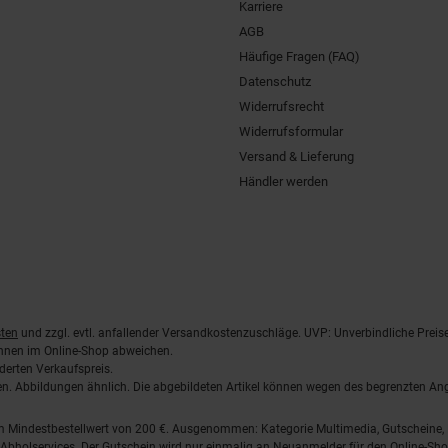
Karriere
AGB
Häufige Fragen (FAQ)
Datenschutz
Widerrufsrecht
Widerrufsformular
Versand & Lieferung
Händler werden
ten
und zzgl. evtl. anfallender Versandkostenzuschläge. UVP: Unverbindliche Preis
önnen im Online-Shop abweichen.
derten Verkaufspreis.
lten. Abbildungen ähnlich. Die abgebildeten Artikel können wegen des begrenzten A
em Mindestbestellwert von 200 €. Ausgenommen: Kategorie Multimedia, Gutscheine
Abholservices. Der Gutschein wird nur einmalig an Neuanmelder für den Online-Shop