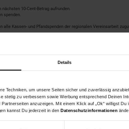
n nächsten 10-Cent-Betrag aufrunden.
en spenden.
alle Kassen- und Pfandspenden der regionalen Vereinsarbeit zugu
88.500 Beschäftigten, wöchentlich 21,5 Millionen Kundinnen und Kun
che. Mit rund 5.000 Artikeln und einem Schwerpunkt auf frischen P
len Netto-Filialen, im Netto-Onlineshop und auf netto-reisen.de k
Details
setzt das Handelsunternehmen auf vier Schwerpunkte: Gesellschaf
r Einkaufsstrategie an Nachhaltigkeitsaspekten. Netto ist Partne
e Techniken, um unsere Seiten sicher und zuverlässig anzubiet
ese stetig zu verbessern sowie Werbung entsprechend Deinen In
artnerseiten anzuzeigen. Mit einem Klick auf „Ok“ willigst Du
gen kannst Du jederzeit in den
Datenschutzinformationen
änder