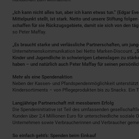
„Ich kann nicht alles tun, aber ich kann etwas tun.“ (Edgar E
Mitte
lpunkt stellt, ist stark. Netto und unsere Stiftung fol
schaffen für sie Rückzugsgebiete, damit sie sich von den täg
so Peter Maffay.
„Es braucht starke und verlässliche Partnerschaften, um ju
Unternehmenskommunikation bei Netto Marken-Discount.
„S
Kinder und Jugendliche in schwierigen Lebenslagen zu stärk
haben – und natürlich auch Peter Maffay für seinen persönlic
Mehr als eine Spendenaktion
Neben der Kassen- und Pfandspendenmöglichkeit unterstützt N
Kindersortiments – von Pflegeprodukten bis zu Snacks. Ein Teil
Langjährige Partnerschaft mit messbarem Erfolg
Die Spendeninitiative ist Teil des umfassenden gesellschaf
Kunden über 2,4 Millionen Euro für unterschiedliche soziale O
Unternehmen sowie Verbraucherinnen und Verbraucher gem
So einfach geht’s: Spenden beim Einkauf