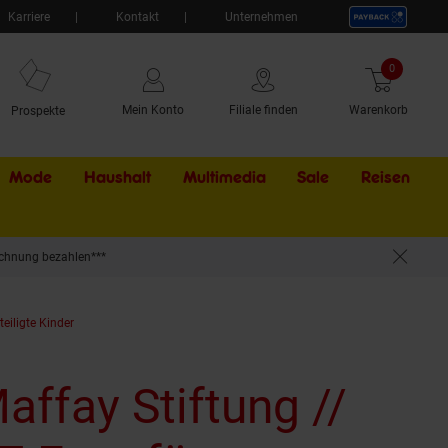
Karriere
Kontakt
Unternehmen
0
Artikel
Mein Konto
Filiale finden
Warenkorb
Prospekte
Mode
Haushalt
Multimedia
Sale
Externer Li
Reisen
chnung bezahlen***
eiligte Kinder
affay Stiftung //