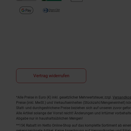
Vertrag widerrufen
Fußnoten
*Alle Preise in Euro (€) inkl. gesetzlicher Mehrwertsteuer, zzgl.
Versandkos
Preise (inkl. MwSt.) und Verkaufseinheiten (Stückzahl/Mengeneinheit) k
Statt- und durchgestrichene Preise beziehen sich auf unseren zuvor gefor
Alle Artikel solange der Vorrat reicht! Änderungen und Irrtümer vorbeha
Abgabe nur in haushaltsüblichen Mengen!
**15€ Rabatt im Netto Online-Shop auf das komplette Sortiment ab ein
gekennzeichnete Artikel. Keine Anrechnung auf Versandkosten und Filial-