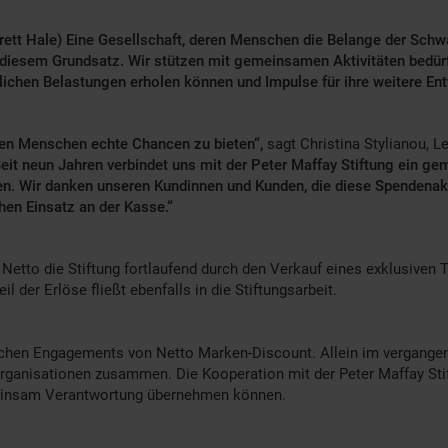
verett Hale) Eine Gesellschaft, deren Menschen die Belange der Schw
gen diesem Grundsatz. Wir stützen mit gemeinsamen Aktivitäten bedür
lichen Belastungen erholen können und Impulse für ihre weitere Ent
ngen Menschen echte Chancen zu bieten“,
sagt Christina Stylianou, Le
eit neun Jahren verbindet uns mit der Peter Maffay Stiftung ein g
en. Wir danken unseren Kundinnen und Kunden, die diese Spendenak
hen Einsatz an der Kasse.“
etto die Stiftung fortlaufend durch den Verkauf eines exklusiven 
 der Erlöse fließt ebenfalls in die Stiftungsarbeit.
tlichen Engagements von Netto Marken-Discount. Allein im vergang
rganisationen zusammen. Die Kooperation mit der Peter Maffay Stiftu
einsam Verantwortung übernehmen können.