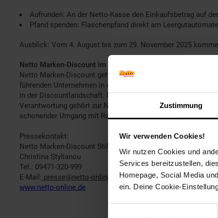
Aufrunden: An der Netto-Kasse den Einkaufsbetrag auf de
Pfand spenden: Flaschenpfand direkt am Leergutautomat
Ausblick: Vom 4. August bis zum 29. November 2025 kommen 
Netto Marken-Discount im Profil:
Netto Marken-Discount gehört mit rund 4.400 Filialen, über 
führenden Unternehmen in der Lebensmitteleinzelhandelsbran
in der Discountlandschaft. Netto ist PAYBACK Partner: In al
Zustimmung
Verantwortung gehört zur Netto-Unternehmenskultur – dabei 
schonender Umgang mit Ressourcen sowie die Ausrichtung de
Pressekontakt:
Wir verwenden Cookies!
Netto Marken-Discount Stiftung & Co. KG
Wir nutzen Cookies und ander
Christina Stylianou
Services bereitzustellen, di
Tel.: 09471-320-999
Homepage, Social Media und P
E-Mail:
presse@netto-online.de
ein. Deine Cookie-Einstellun
www.netto-online.de
Einwilligungsauswahl