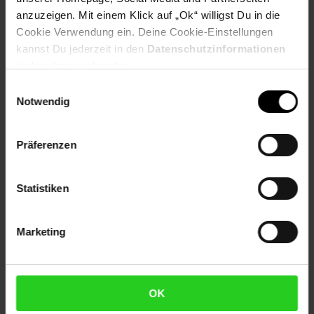
Christina Stylianou
anzuzeigen. Mit einem Klick auf „Ok“ willigst Du in die
Tel.: 09471-320-999
Cookie Verwendung ein. Deine Cookie-Einstellungen
E-Mail:
presse@netto-online.de
kannst Du jederzeit in den
Datenschutzinformationen
www.netto-online.de
ändern bzw. widerrufen.
Einwilligungsauswahl
Notwendig
Zurück zu Unternehmen
Präferenzen
Zurück zu Presse
Statistiken
Weitere Online-Angebote
Fußzeile
Marketing
Netto Reisen
TV-Shop
Weinwelt
OK