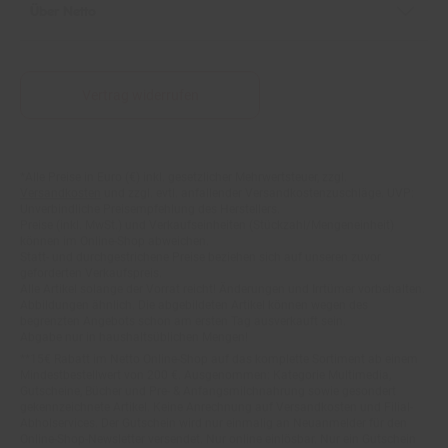
Vertrag widerrufen
Fußnoten
*Alle Preise in Euro (€) inkl. gesetzlicher Mehrwertsteuer, zzgl.
Versandkosten
und zzgl. evtl. anfallender Versandkostenzuschläge. UVP:
Unverbindliche Preisempfehlung des Herstellers.
Preise (inkl. MwSt.) und Verkaufseinheiten (Stückzahl/Mengeneinheit)
können im Online-Shop abweichen.
Statt- und durchgestrichene Preise beziehen sich auf unseren zuvor
geforderten Verkaufspreis.
Alle Artikel solange der Vorrat reicht! Änderungen und Irrtümer vorbehalten.
Abbildungen ähnlich. Die abgebildeten Artikel können wegen des
begrenzten Angebots schon am ersten Tag ausverkauft sein.
Abgabe nur in haushaltsüblichen Mengen!
**15€ Rabatt im Netto Online-Shop auf das komplette Sortiment ab einem
Mindestbestellwert von 200 €. Ausgenommen: Kategorie Multimedia,
Gutscheine, Bücher und Pre- & Anfangsmilchnahrung sowie gesondert
gekennzeichnete Artikel. Keine Anrechnung auf Versandkosten und Filial-
Abholservices. Der Gutschein wird nur einmalig an Neuanmelder für den
Online-Shop-Newsletter versendet. Nur online einlösbar. Nur ein Gutschein
pro Person und Bestellung. Restbeträge werden nicht ausgezahlt. Nicht mit