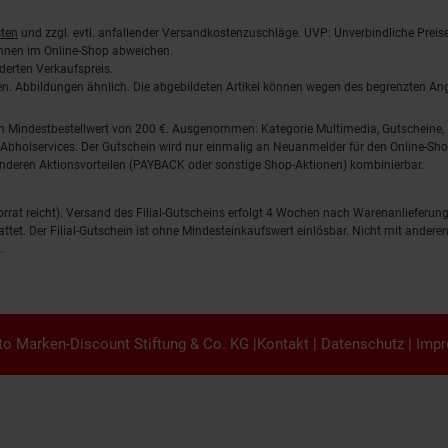
ten
und zzgl. evtl. anfallender Versandkostenzuschläge. UVP: Unverbindliche Preis
önnen im Online-Shop abweichen.
derten Verkaufspreis.
lten. Abbildungen ähnlich. Die abgebildeten Artikel können wegen des begrenzten A
em Mindestbestellwert von 200 €. Ausgenommen: Kategorie Multimedia, Gutscheine
Abholservices. Der Gutschein wird nur einmalig an Neuanmelder für den Online-Shop
anderen Aktionsvorteilen (PAYBACK oder sonstige Shop-Aktionen) kombinierbar.
 Vorrat reicht). Versand des Filial-Gutscheins erfolgt 4 Wochen nach Warenanlieferung
stattet. Der Filial-Gutschein ist ohne Mindesteinkaufswert einlösbar. Nicht mit and
.
o Marken-Discount Stiftung & Co. KG |
Kontakt
|
Datenschutz
|
Imp