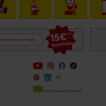
15€
**
m Newsletter anmelden
Gutschein
Folge
uns
auf
Bio Zertifizierung
DE-ÖKO-060
Unsere
Siegel