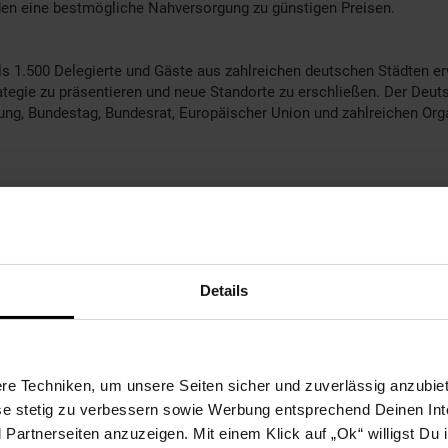
den eine bestmögliche Nahversorgung zu günstigen Preisen.
als 1.500 Delegierte und Gäste aus zahlreichen deutschen Städten e
trategie zu präsentieren und neue Standorte zu erschließen. Der Deu
ung, Bundestag, Bundesrat, Europäischer Union und zahlreichen Org
84.000 Mitarbeiterinnen und Mitarbeitern, wöchentlich 21 Millionen
lhandelsbranche. Mit rund 5.000 Artikeln und einem Schwerpunkt au
 Premium Partner der kostenlosen DeutschlandCard profitieren Net
Details
ng gehört zur Netto-Unternehmenskultur – dabei setzt das Handel
ang mit Ressourcen sowie die Ausrichtung der Einkaufsstrategie a
altigeren Eigenmarkensortiments arbeitet Netto außerdem entlang
Fußabdruck weiter zu reduzieren. Mit über 5.600 Auszubildenden z
e Techniken, um unsere Seiten sicher und zuverlässig anzubiet
zt Führungspositionen bevorzugt mit engagierten Talenten aus den
ese stetig zu verbessern sowie Werbung entsprechend Deinen In
artnerseiten anzuzeigen. Mit einem Klick auf „Ok“ willigst Du