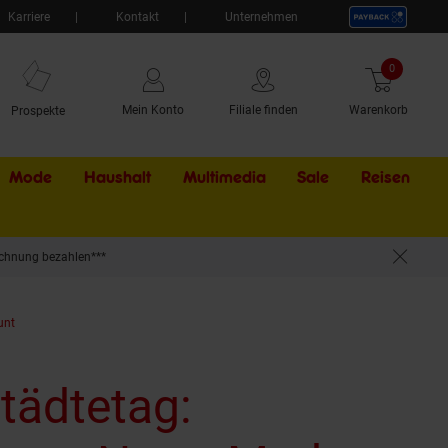
Karriere
Kontakt
Unternehmen
0
Artikel
Mein Konto
Filiale finden
Warenkorb
Prospekte
Mode
Haushalt
Multimedia
Sale
Externer Li
Reisen
chnung bezahlen***
unt
tädtetag: