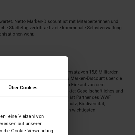
rwartet. Netto Marken-Discount ist mit Mitarbeiterinnen und
tsche Städtetag vertritt aktiv die kommunale Selbstverwaltung
anisationen wahr.
 Kundinnen und Kunden und einem Umsatz von 15,8 Milliarden
f frischen Produkten verfügt Netto Marken-Discount über die
to-Kundinnen und -Kunden bei jedem Einkauf von dem
Über Cookies
sunternehmen auf vier Schwerpunkte: Gesellschaftliches und
n Nachhaltigkeitsaspekten. Netto ist Partner des WWF
 der Schwerpunktthemen Klimaschutz, Biodiversität,
ählt das Unternehmen zudem zu den wichtigsten
en, eine Vielzahl von
 eigenen Reihe
teressen auf unserer
 in die Cookie Verwendung