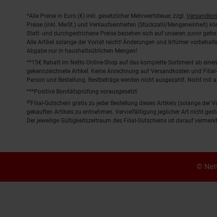
Fußnoten
*Alle Preise in Euro (€) inkl. gesetzlicher Mehrwertsteuer, zzgl.
Versandkos
Preise (inkl. MwSt.) und Verkaufseinheiten (Stückzahl/Mengeneinheit) k
Statt- und durchgestrichene Preise beziehen sich auf unseren zuvor gefor
Alle Artikel solange der Vorrat reicht! Änderungen und Irrtümer vorbeha
Abgabe nur in haushaltsüblichen Mengen!
**15€ Rabatt im Netto Online-Shop auf das komplette Sortiment ab ein
gekennzeichnete Artikel. Keine Anrechnung auf Versandkosten und Filial-
Person und Bestellung. Restbeträge werden nicht ausgezahlt. Nicht mit 
***Positive Bonitätsprüfung vorausgesetzt
²⁰Filial-Gutschein gratis zu jeder Bestellung dieses Artikels (solange der
gekauften Artikels zu entnehmen. Vervielfältigung jeglicher Art nicht ge
Der jeweilige Gültigkeitszeitraum des Filial-Gutscheins ist darauf vermerkt
© Nett