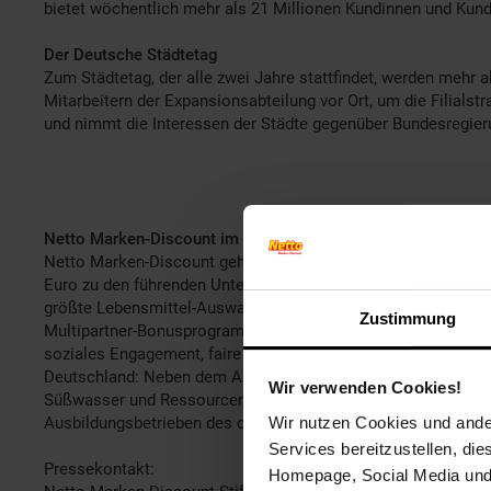
bietet wöchentlich mehr als 21 Millionen Kundinnen und Kun
Der Deutsche Städtetag
Zum Städtetag, der alle zwei Jahre stattfindet, werden mehr 
Mitarbeitern der Expansionsabteilung vor Ort, um die Filials
und nimmt die Interessen der Städte gegenüber Bundesregier
Netto Marken-Discount im Profil:
Netto Marken-Discount gehört mit über 4.300 Filialen, rund 
Euro zu den führenden Unternehmen in der Lebensmitteleinze
größte Lebensmittel-Auswahl in der Discountlandschaft. Als
Zustimmung
Multipartner-Bonusprogramm. Die Übernahme von Verantwortu
soziales Engagement, faire Zusammenarbeit, schonender Umg
Deutschland: Neben dem Ausbau und der Förderung des nachh
Wir verwenden Cookies!
Süßwasser und Ressourcen daran, den eigenen ökologischen 
Wir nutzen Cookies und ander
Ausbildungsbetrieben des deutschen Einzelhandels und beset
Services bereitzustellen, di
Pressekontakt:
Homepage, Social Media und P